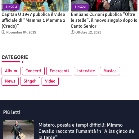
SINGOLI
SINGOLI
Capitan U 1947 pubblica il video
Emiliano Curioni pubblica “Oltre
ufficiale di “Mamma 1 Mamma 2
le stelle”, il nuovo singolo dopo Io
(Credo)”
Canto Senior
Novembre 04, 2025
Ottobre 12, 2025
CATEGORIE
Album
Concerti
Emergenti
Interviste
Musica
News
Singoli
Video
Più letti
Mistero, poesia e tempi difficili: Mimmo
Cavallo racconta l'umanità in “A las çinco de
la tarde”