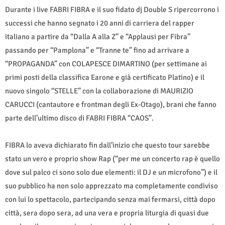
Durante i live FABRI FIBRA e il suo fidato dj Double S ripercorrono i
successi che hanno segnato i 20 anni di carriera del rapper
italiano a partire da “Dalla A alla Z” e “Applausi per Fibra”
passando per “Pamplona” e “Tranne te” fino ad arrivare a
“PROPAGANDA” con COLAPESCE DIMARTINO (per settimane ai
primi posti della classifica Earone e già certificato Platino) e il
nuovo singolo “STELLE” con la collaborazione di MAURIZIO
CARUCCI (cantautore e frontman degli Ex-Otago), brani che fanno
parte dell’ultimo disco di FABRI FIBRA “CAOS”.
FIBRA lo aveva dichiarato fin dall’inizio che questo tour sarebbe
stato un vero e proprio show Rap (“per me un concerto rap è quello
dove sul palco ci sono solo due elementi: il DJ e un microfono”) e il
suo pubblico ha non solo apprezzato ma completamente condiviso
con lui lo spettacolo, partecipando senza mai fermarsi, città dopo
città, sera dopo sera, ad una vera e propria liturgia di quasi due