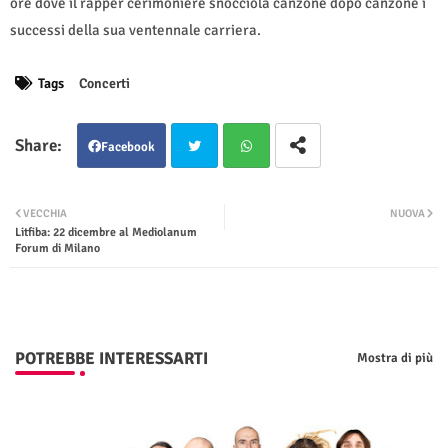
ore dove il rapper cerimoniere snocciola canzone dopo canzone i
successi della sua ventennale carriera.
Tags
Concerti
Facebook
Twit
Wha
VECCHIA
NUOVA
Litfiba: 22 dicembre al Mediolanum
ter
tsap
Forum di Milano
p
POTREBBE INTERESSARTI
Mostra di più