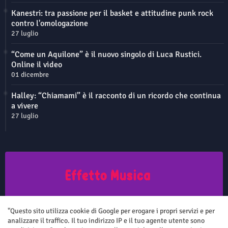
Kanestri: tra passione per il basket e attitudine punk rock
contro l'omologazione
27 luglio
“Come un Aquilone” è il nuovo singolo di Luca Rustici.
Online il video
01 dicembre
Halley: “Chiamami” è il racconto di un ricordo che continua
a vivere
27 luglio
Questo sito non rappresenta una testata giornalistica in quanto viene
aggiornato senza nessuna periodicità. Non può pertanto considerarsi
"Questo sito utilizza cookie di Google per erogare i propri servizi e per
un prodotto editoriale ai sensi della legge n.62 del 7.03.2001
analizzare il traffico. Il tuo indirizzo IP e il tuo agente utente sono