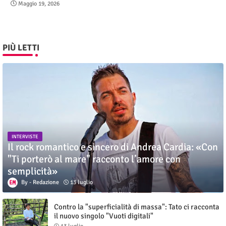
Maggio 19, 2026
PIÙ LETTI
INTERVISTE
Il rock romantico e sincero di Andrea Cardia: «Con
"Ti porterò al mare" racconto l’amore con
semplicità»
Redazione
13 luglio
Contro la "superficialità di massa": Tato ci racconta
il nuovo singolo "Vuoti digitali"