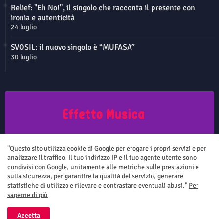
Relief: "Eh No!", il singolo che racconta il presente con
ironia e autenticità
24 luglio
SVOSIL: il nuovo singolo è “MUFASA”
30 luglio
Questo sito non rappresenta una testata giornalistica in quanto viene
aggiornato senza nessuna periodicità. Non può pertanto considerarsi
"Questo sito utilizza cookie di Google per erogare i propri servizi e per
un prodotto editoriale ai sensi della legge n.62 del 7.03.2001
analizzare il traffico. Il tuo indirizzo IP e il tuo agente utente sono
condivisi con Google, unitamente alle metriche sulle prestazioni e
sulla sicurezza, per garantire la qualità del servizio, generare
statistiche di utilizzo e rilevare e contrastare eventuali abusi."
Per
saperne di più
Home
Chi siamo
Contatti
Privacy Policy
Accetta