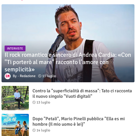
INTERVISTE
Il rock romantico e sincero di Andrea Cardia: «Con
"Ti porterò al mare" racconto l’amore con
semplicità»
Redazione
13 luglio
Contro la "superficialità di massa": Tato ci racconta
il nuovo singolo "Vuoti digitali"
13 luglio
Dopo "Petali", Mario Pinelli pubblica "Ella es mi
hombre (Il mio uomo è lei)"
14 luglio