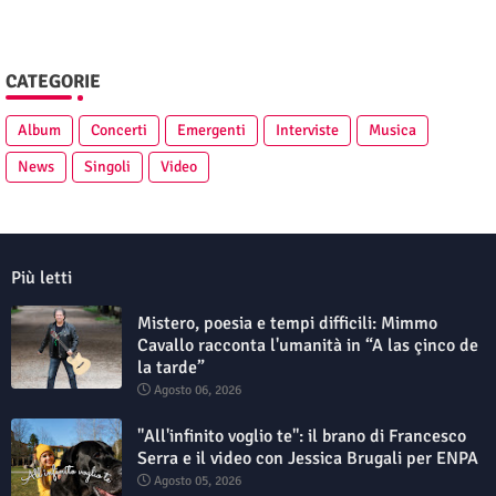
CATEGORIE
Album
Concerti
Emergenti
Interviste
Musica
News
Singoli
Video
Più letti
Mistero, poesia e tempi difficili: Mimmo
Cavallo racconta l'umanità in “A las çinco de
la tarde”
Agosto 06, 2026
"All'infinito voglio te": il brano di Francesco
Serra e il video con Jessica Brugali per ENPA
Agosto 05, 2026