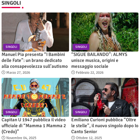
SINGOLI
SINGOLI
SINGOLI
Manuel Pia presenta “I Bambini
“SIGUE BAILANDO”: ALMYS
delle Fate”: un brano dedicato
unisce musica, origini e
alla consapevolezza sull’autismo
messaggio sociale
Marzo 27, 2026
Febbraio 22, 2026
SINGOLI
SINGOLI
Capitan U 1947 pubblica il video
Emiliano Curioni pubblica “Oltre
ufficiale di “Mamma 1 Mamma 2
le stelle”, il nuovo singolo dopo Io
(Credo)”
Canto Senior
Novembre 04, 2025
Ottobre 12, 2025