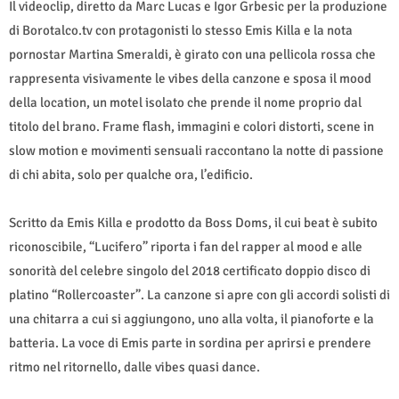
Il videoclip, diretto da Marc Lucas e Igor Grbesic per la produzione
di Borotalco.tv con protagonisti lo stesso Emis Killa e la nota
pornostar Martina Smeraldi, è girato con una pellicola rossa che
rappresenta visivamente le vibes della canzone e sposa il mood
della location, un motel isolato che prende il nome proprio dal
titolo del brano. Frame flash, immagini e colori distorti, scene in
slow motion e movimenti sensuali raccontano la notte di passione
di chi abita, solo per qualche ora, l’edificio.
Scritto da Emis Killa e prodotto da Boss Doms, il cui beat è subito
riconoscibile, “Lucifero” riporta i fan del rapper al mood e alle
sonorità del celebre singolo del 2018 certificato doppio disco di
platino “Rollercoaster”. La canzone si apre con gli accordi solisti di
una chitarra a cui si aggiungono, uno alla volta, il pianoforte e la
batteria. La voce di Emis parte in sordina per aprirsi e prendere
ritmo nel ritornello, dalle vibes quasi dance.