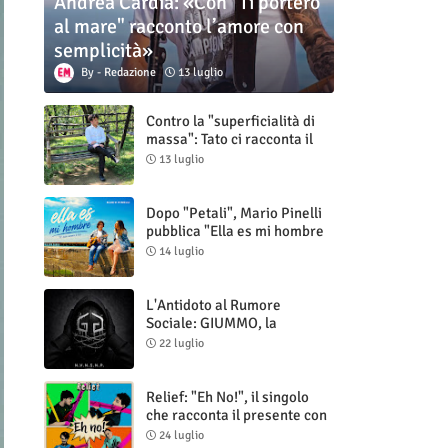
Andrea Cardia: «Con "Ti porterò
al mare" racconto l’amore con
semplicità»
Redazione
13 luglio
Contro la "superficialità di
massa": Tato ci racconta il
nuovo singolo "Vuoti digitali"
13 luglio
Dopo "Petali", Mario Pinelli
pubblica "Ella es mi hombre
(Il mio uomo è lei)"
14 luglio
L'Antidoto al Rumore
Sociale: GIUMMO, la
Maschera e la Cruda Verità
22 luglio
di "N.V.N.S.N.P."
Relief: "Eh No!", il singolo
che racconta il presente con
ironia e autenticità
24 luglio