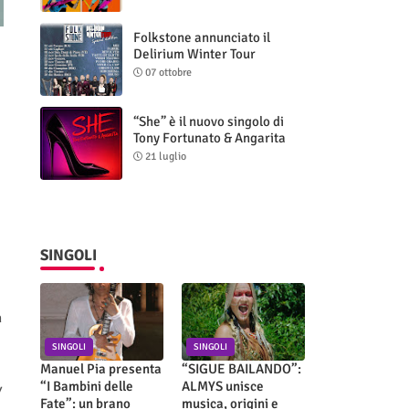
Folkstone annunciato il
Delirium Winter Tour
(Special Edition)
07 ottobre
“She” è il nuovo singolo di
Tony Fortunato & Angarita
21 luglio
SINGOLI
n
SINGOLI
SINGOLI
Manuel Pia presenta
“SIGUE BAILANDO”:
“I Bambini delle
ALMYS unisce
Y
Fate”: un brano
musica, origini e