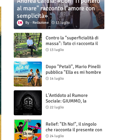
Andrea Cardia: «Con "Ti porterò
al mare" racconto l’amore con
semplicità»
Redazione
13 luglio
Contro la "superficialità di
massa": Tato ci racconta il
nuovo singolo "Vuoti digitali"
13 luglio
Dopo "Petali", Mario Pinelli
pubblica "Ella es mi hombre
(Il mio uomo è lei)"
14 luglio
L'Antidoto al Rumore
Sociale: GIUMMO, la
Maschera e la Cruda Verità
22 luglio
di "N.V.N.S.N.P."
Relief: "Eh No!", il singolo
che racconta il presente con
ironia e autenticità
24 luglio