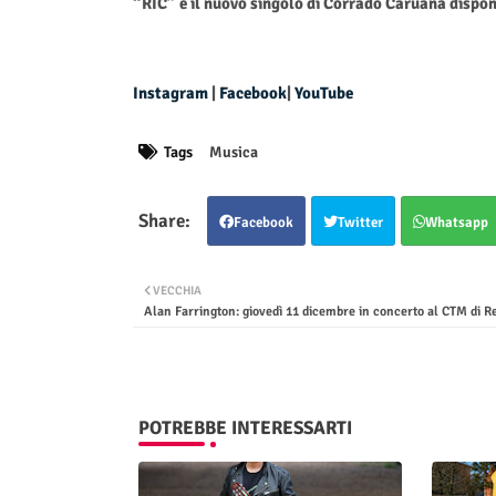
“RIC” è il nuovo singolo di Corrado Caruana disponi
Instagram
|
Facebook
|
YouTube
Tags
Musica
Facebook
Twitter
Whatsapp
VECCHIA
Alan Farrington: giovedì 11 dicembre in concerto al CTM di R
POTREBBE INTERESSARTI