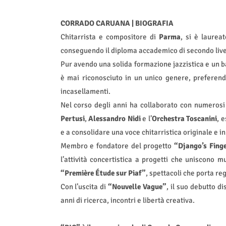
CORRADO CARUANA | BIOGRAFIA
Chitarrista e compositore di
Parma
, si è laurea
conseguendo il diploma accademico di secondo livel
Pur avendo una solida formazione jazzistica e un b
è mai riconosciuto in un unico genere, preferend
incasellamenti.
Nel corso degli anni ha collaborato con numerosi 
Pertusi
,
Alessandro Nidi
e l’
Orchestra Toscanini
, 
e a consolidare una voce chitarristica originale e i
Membro e fondatore del progetto
“Django’s Fing
l’attività concertistica a progetti che uniscono 
“Première Étude sur Piaf”
, spettacoli che porta reg
Con l’uscita di
“Nouvelle Vague”
, il suo debutto d
anni di ricerca, incontri e libertà creativa.