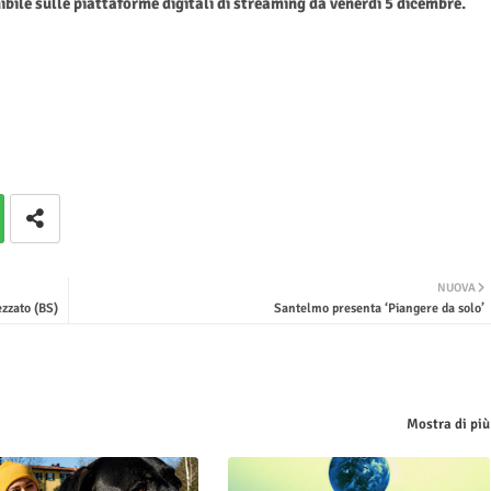
bile sulle piattaforme digitali di streaming da venerdì 5 dicembre.
NUOVA
ezzato (BS)
Santelmo presenta ‘Piangere da solo’
Mostra di più