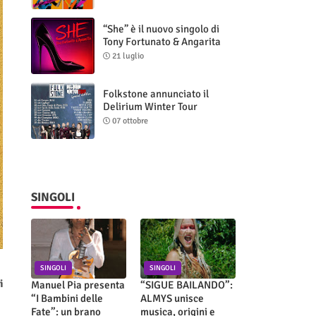
“She” è il nuovo singolo di
Tony Fortunato & Angarita
21 luglio
Folkstone annunciato il
Delirium Winter Tour
(Special Edition)
07 ottobre
SINGOLI
SINGOLI
SINGOLI
i
Manuel Pia presenta
“SIGUE BAILANDO”:
“I Bambini delle
ALMYS unisce
Fate”: un brano
musica, origini e