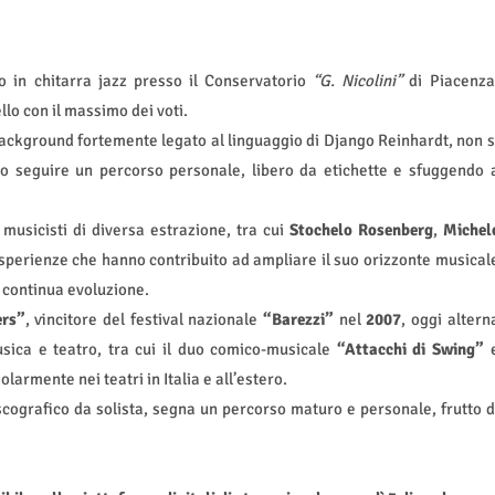
to in chitarra jazz presso il Conservatorio
“G. Nicolini”
di Piacenza
lo con il massimo dei voti.
ackground fortemente legato al linguaggio di Django Reinhardt, non s
o seguire un percorso personale, libero da etichette e sfuggendo 
musicisti di diversa estrazione, tra cui
Stochelo Rosenberg
,
Michel
esperienze che hanno contribuito ad ampliare il suo orizzonte musical
n continua evoluzione.
ers”
, vincitore del festival nazionale
“Barezzi”
nel
2007
, oggi altern
musica e teatro, tra cui il duo comico-musicale
“Attacchi di Swing”
olarmente nei teatri in Italia e all’estero.
iscografico da solista, segna un percorso maturo e personale, frutto d