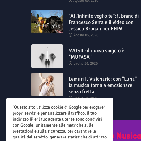
Agosto 06, 2026
"All'infinito voglio te": il brano di
Francesco Serra e il video con
Jessica Brugali per ENPA
Agosto 05, 2026
SVOSIL: il nuovo singolo è
“MUFASA”
Luglio 30, 2026
Lemuri Il Visionario: con "Luna"
la musica torna a emozionare
senza fretta
Luglio 29, 2026
"Questo sito utilizza cookie di Google per erogare i
propri servizi e per analizzare il traffico. Il tuo
indirizzo IP e il tuo agente utente sono condivisi
con Google, unitamente alle metriche sulle
prestazioni e sulla sicurezza, per garantire la
qualità del servizio, generare statistiche di utilizzo