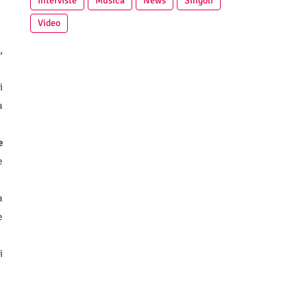
Interviste
Musica
News
Singoli
Video
,
i
a
e
e
a
e
i