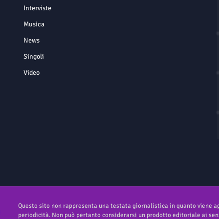
Interviste
Musica
News
Singoli
Video
Questo sito non rappresenta una testata giornalistica in quanto viene 
periodicità. Non può pertanto considerarsi un prodotto editoriale ai sens