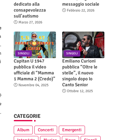
dedicato alla
messaggio sociale
consapevolezza
Febbraio 22, 2026
sull’autismo
Marzo 27, 2026
e
a
.
n
SINGOLI
SINGOLI
Capitan U 1947
Emiliano Curioni
i
pubblica il video
pubblica “Oltre le
ufficiale di “Mamma
stelle”, il nuovo
1 Mamma 2 (Credo)”
singolo dopo Io
Canto Senior
Novembre 04, 2025
Ottobre 12, 2025
è
a
…
CATEGORIE
Album
Concerti
Emergenti