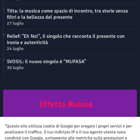
Titta: la musica come spazio di incontro, tra storie senza
filtri e la bellezza del presente
27 luglio
Relief: "Eh No!", il singolo che racconta il presente con
ironia e autenticità
24 luglio
SVOSIL: il nuovo singolo è “MUFASA”
30 luglio
Questo sito non rappresenta una testata giornalistica in quanto viene
aggiornato senza nessuna periodicità. Non può pertanto considerarsi
"Questo sito utilizza cookie di Google per erogare i propri servizi e per
un prodotto editoriale ai sensi della legge n.62 del 7.03.2001
analizzare il traffico. Il tuo indirizzo IP e il tuo agente utente sono
condivisi con Google, unitamente alle metriche sulle prestazioni e