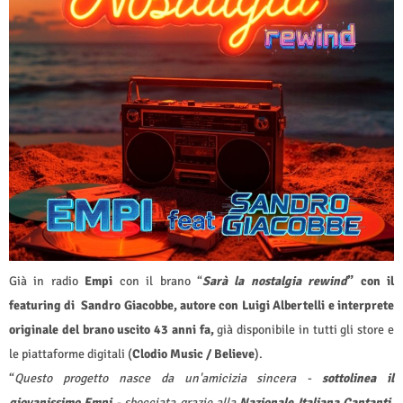
Già in radio
Empi
con il brano
“
Sarà la nostalgia rewind
” con il
featuring di Sandro Giacobbe, autore con Luigi Albertelli e interprete
originale del brano uscito 43 anni fa,
già disponibile in tutti gli store e
le piattaforme digitali (
Clodio Music / Believe
).
“
Questo progetto nasce da un'amicizia sincera -
sottolinea il
giovanissimo Empi
- sbocciata grazie alla
Nazionale Italiana Cantanti
,