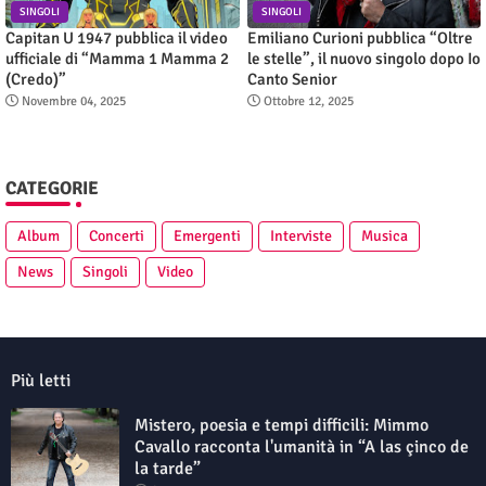
SINGOLI
SINGOLI
Capitan U 1947 pubblica il video
Emiliano Curioni pubblica “Oltre
ufficiale di “Mamma 1 Mamma 2
le stelle”, il nuovo singolo dopo Io
(Credo)”
Canto Senior
Novembre 04, 2025
Ottobre 12, 2025
CATEGORIE
Album
Concerti
Emergenti
Interviste
Musica
News
Singoli
Video
Più letti
Mistero, poesia e tempi difficili: Mimmo
Cavallo racconta l'umanità in “A las çinco de
la tarde”