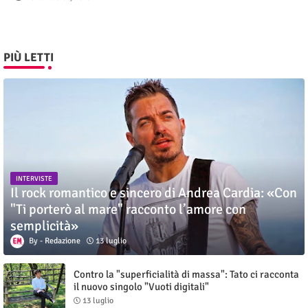
PIÙ LETTI
INTERVISTE
Il rock romantico e sincero di Andrea Cardia: «Con
"Ti porterò al mare" racconto l’amore con
semplicità»
Redazione
13 luglio
Contro la "superficialità di massa": Tato ci racconta
il nuovo singolo "Vuoti digitali"
13 luglio