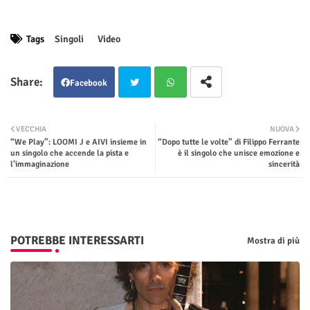
Tags
Singoli
Video
Facebook
Twit
Wha
VECCHIA
NUOVA
“We Play”: LOOMI J e AIVI insieme in
“Dopo tutte le volte” di Filippo Ferrante
ter
tsap
un singolo che accende la pista e
è il singolo che unisce emozione e
l’immaginazione
sincerità
p
POTREBBE INTERESSARTI
Mostra di più