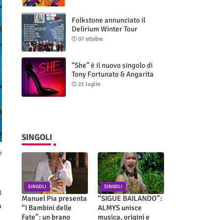
Folkstone annunciato il
Delirium Winter Tour
(Special Edition)
07 ottobre
“She” è il nuovo singolo di
Tony Fortunato & Angarita
21 luglio
SINGOLI
e
SINGOLI
SINGOLI
l
Manuel Pia presenta
“SIGUE BAILANDO”:
a
“I Bambini delle
ALMYS unisce
Fate”: un brano
musica, origini e