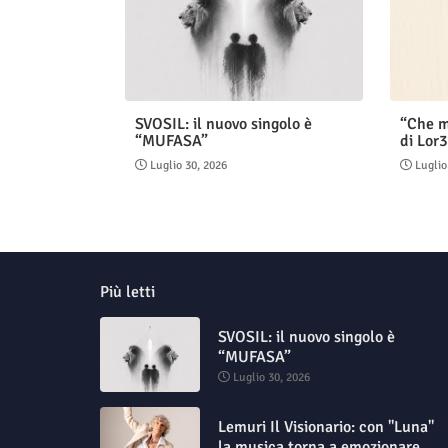
SVOSIL: il nuovo singolo è
“Che m
“MUFASA”
di Lor3
Luglio 30, 2026
Luglio
Più letti
SVOSIL: il nuovo singolo è
“MUFASA”
Luglio 30, 2026
Lemuri Il Visionario: con "Luna"
la musica torna a emozionare