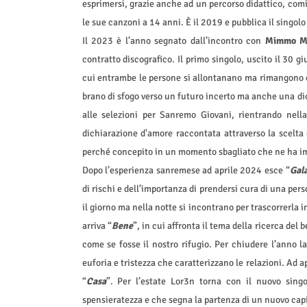
esprimersi, grazie anche ad un percorso didattico, comin
le sue canzoni a 14 anni. È il 2019 e pubblica il singol
Il 2023 è l’anno segnato dall’incontro con
Mimmo M
contratto discografico. Il primo singolo, uscito il 30 giu
cui entrambe le persone si allontanano ma rimangono co
brano di sfogo verso un futuro incerto ma anche una dic
alle selezioni per Sanremo Giovani, rientrando nella
dichiarazione d'amore raccontata attraverso la scelta de
perché concepito in un momento sbagliato che ne ha im
Dopo l’esperienza sanremese ad aprile 2024 esce “
Gala
di rischi e dell’importanza di prendersi cura di una per
il giorno ma nella notte si incontrano per trascorrerla 
arriva “
Bene
”, in cui affronta il tema della ricerca del
come se fosse il nostro rifugio. Per chiudere l’anno l
euforia e tristezza che caratterizzano le relazioni. Ad a
“
Casa
”. Per l’estate Lor3n torna con il nuovo singo
spensieratezza e che segna la partenza di un nuovo capi