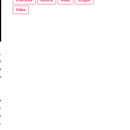
Interviste
Musica
News
Singoli
Video
,
o
a
a
a
n
r
r