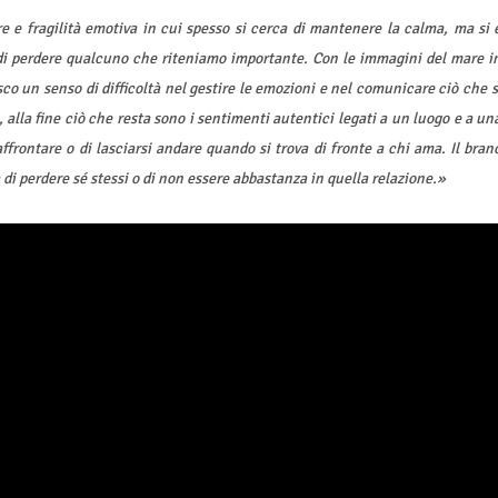
e e fragilità emotiva in cui spesso si cerca di mantenere la calma, ma si 
a di perdere qualcuno che riteniamo importante. Con le immagini del mare i
co un senso di difficoltà nel gestire le emozioni e nel comunicare ciò che s
, alla fine ciò che resta sono i sentimenti autentici legati a un luogo e a un
ffrontare o di lasciarsi andare quando si trova di fronte a chi ama. Il bran
di perdere sé stessi o di non essere abbastanza in quella relazione.»