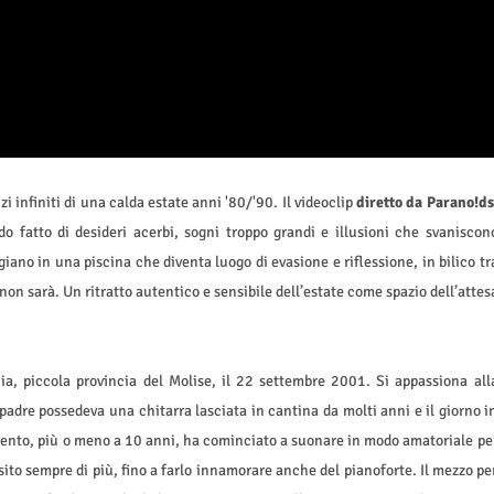
zi infiniti di una calda estate anni '80/'90. Il videoclip
diretto da Parano!ds
 fatto di desideri acerbi, sogni troppo grandi e illusioni che svaniscon
ugiano in una piscina che diventa luogo di evasione e riflessione, in bilico tr
non sarà. Un ritratto autentico e sensibile dell’estate come spazio dell’attes
nia, piccola provincia del Molise, il 22 settembre 2001. Si appassiona all
padre possedeva una chitarra lasciata in cantina da molti anni e il giorno i
mento, più o meno a 10 anni, ha cominciato a suonare in modo amatoriale pe
sito sempre di più, fino a farlo innamorare anche del pianoforte. Il mezzo pe