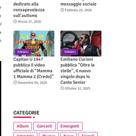
dedicato alla
messaggio sociale
è
consapevolezza
Febbraio 22, 2026
sull’autismo
n
Marzo 27, 2026
i
a
o
SINGOLI
SINGOLI
Capitan U 1947
Emiliano Curioni
pubblica il video
pubblica “Oltre le
ufficiale di “Mamma
stelle”, il nuovo
1 Mamma 2 (Credo)”
singolo dopo Io
Canto Senior
Novembre 04, 2025
Ottobre 12, 2025
CATEGORIE
Album
Concerti
Emergenti