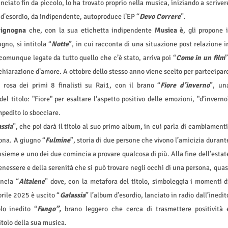
ciato fin da piccolo, lo ha trovato proprio nella musica, iniziando a scriver
o d’esordio, da indipendente, autoproduce l’EP “
Devo Correre
”.
ignogna
che, con la sua etichetta indipendente
Musica è
, gli propone i
gno, si intitola “
Notte
”, in cui racconta di una situazione post relazione i
munque legate da tutto quello che c’è stato, arriva poi “
Come in un film
”
hiarazione d’amore. A ottobre dello stesso anno viene scelto per partecipar
 rosa dei primi 8 finalisti su Rai1, con il brano “
Fiore d’inverno
”, un
l titolo: "Fiore" per esaltare l'aspetto positivo delle emozioni, "d’inverno
pedito lo sbocciare.
ssia
”, che poi darà il titolo al suo primo album, in cui parla di cambiamenti
sona. A giugno “
Fulmine
”, storia di due persone che vivono l’amicizia durant
insieme e uno dei due comincia a provare qualcosa di più. Alla fine dell’estat
 benessere e della serenità che si può trovare negli occhi di una persona, quas
ancia “
Altalene
” dove, con la metafora del titolo, simboleggia i momenti d
prile 2025 è uscito “
Galassia
” l’album d’esordio, lanciato in radio dall’inedit
lo inedito “
Fango”,
brano leggero che cerca di trasmettere positività 
tolo della sua musica.