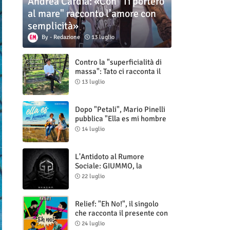
Andrea Cardia: «Con "Ti porterò
al mare" racconto l’amore con
semplicità»
Redazione
13 luglio
Contro la "superficialità di
massa": Tato ci racconta il
nuovo singolo "Vuoti digitali"
13 luglio
Dopo "Petali", Mario Pinelli
pubblica "Ella es mi hombre
(Il mio uomo è lei)"
14 luglio
L'Antidoto al Rumore
Sociale: GIUMMO, la
Maschera e la Cruda Verità
22 luglio
di "N.V.N.S.N.P."
Relief: "Eh No!", il singolo
che racconta il presente con
ironia e autenticità
24 luglio