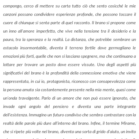
compongo, cerco di mettere su carta tutto ciò che sento cosicché le mie
canzoni possano condividere esperienze profonde, che possono toccare il
cuore di chiunque si senta parte di quel racconto. Il brano si propone come
un inno all'amore imperfetto, che vive nella tensione tra il desiderio e la
paura, tra la speranza e la realtà. La distanza, che potrebbe sembrare un
ostacolo insormontabile, diventa il terreno fertile dove germogliano le
emozioni più forti, quelle che non si lasciano spegnere, ma che continuano a
lottare per trovare un posto dove essere vissute. Uno degli aspetti più
significativi del brano è la profondità della connessione emotiva che viene
rappresentata, in cui io, protagonista, riconosco con consapevolezza come
la persona amata sia costantemente presente nella mia mente, quasi come
un'onda travolgente. Parlo di un amore che non può essere ignorato, che
invade ogni angolo del pensiero e diventa una parte integrante
dell'esistenza. Immagino un futuro condiviso che sembra contrastare con la
realtà delle parole più dure all'interno del brano. Infine, il termine Mirame,
che si ripete più volte nel brano, diventa una sorta di grido d'aiuto, un invito