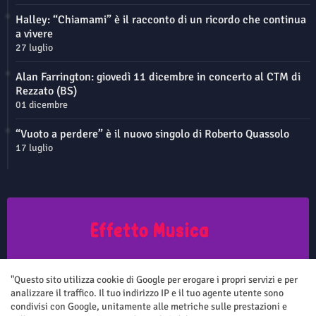
Halley: “Chiamami” è il racconto di un ricordo che continua
a vivere
27 luglio
Alan Farrington: giovedì 11 dicembre in concerto al CTM di
Rezzato (BS)
01 dicembre
“Vuoto a perdere” è il nuovo singolo di Roberto Quassolo
17 luglio
Questo sito non rappresenta una testata giornalistica in quanto viene
aggiornato senza nessuna periodicità. Non può pertanto considerarsi
"Questo sito utilizza cookie di Google per erogare i propri servizi e per
un prodotto editoriale ai sensi della legge n.62 del 7.03.2001
analizzare il traffico. Il tuo indirizzo IP e il tuo agente utente sono
condivisi con Google, unitamente alle metriche sulle prestazioni e