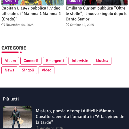
SINGOLI
SINGOLI
Capitan U 1947 pubblica il video
Emiliano Curioni pubblica “Oltre
ufficiale di “Mamma 1 Mamma 2
le stelle”, il nuovo singolo dopo Io
(Credo)”
Canto Senior
Novembre 04, 2025
Ottobre 12, 2025
CATEGORIE
Album
Concerti
Emergenti
Interviste
Musica
News
Singoli
Video
Più letti
Mistero, poesia e tempi difficili: Mimmo
Cavallo racconta l'umanità in “A las çinco de
la tarde”
Agosto 06, 2026