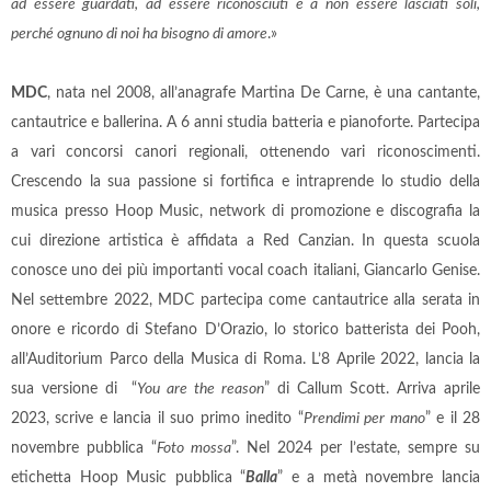
ad essere guardati, ad essere riconosciuti e a non essere lasciati soli,
perché ognuno di noi ha bisogno di amore
.»
MDC
, nata nel 2008, all’anagrafe Martina De Carne, è una cantante,
cantautrice e ballerina. A 6 anni studia batteria e pianoforte. Partecipa
a vari concorsi canori regionali, ottenendo vari riconoscimenti.
Crescendo la sua passione si fortifica e intraprende lo studio della
musica presso Hoop Music, network di promozione e discografia la
cui direzione artistica è affidata a Red Canzian. In questa scuola
conosce uno dei più importanti vocal coach italiani, Giancarlo Genise.
Nel settembre 2022, MDC partecipa come cantautrice alla serata in
onore e ricordo di Stefano D’Orazio, lo storico batterista dei Pooh,
all’Auditorium Parco della Musica di Roma. L’8 Aprile 2022, lancia la
sua versione di “
You are the reason
” di Callum Scott. Arriva aprile
2023, scrive e lancia il suo primo inedito “
Prendimi per mano
” e il 28
novembre pubblica “
Foto mossa
”. Nel 2024 per l’estate, sempre su
etichetta Hoop Music pubblica “
Balla
” e a metà novembre lancia