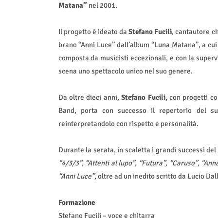
Matana”
nel 2001.
Il progetto è ideato da
Stefano Fucili
, cantautore ch
brano “Anni Luce” dall’album “Luna Matana”, a cui
composta da musicisti eccezionali, e con la supervi
scena uno spettacolo unico nel suo genere.
Da oltre dieci anni,
Stefano Fucili
, con progetti 
Band, porta con successo il repertorio del 
reinterpretandolo con rispetto e personalità.
Durante la serata, in scaletta i grandi successi del
“4/3/3”, “Attenti al lupo”, “Futura”, “Caruso”, “A
“Anni Luce”
, oltre ad un inedito scritto da Lucio Da
Formazione
Stefano Fucili – voce e chitarra