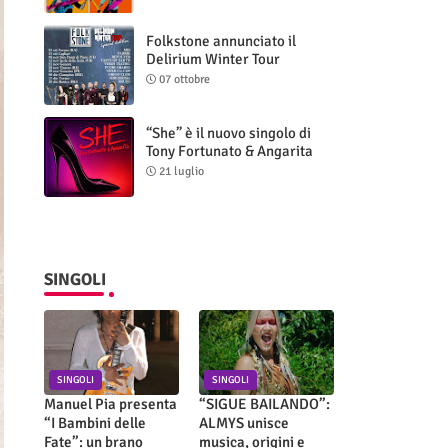
Folkstone annunciato il
Delirium Winter Tour
(Special Edition)
07 ottobre
“She” è il nuovo singolo di
Tony Fortunato & Angarita
21 luglio
SINGOLI
SINGOLI
SINGOLI
Manuel Pia presenta
“SIGUE BAILANDO”:
“I Bambini delle
ALMYS unisce
Fate”: un brano
musica, origini e