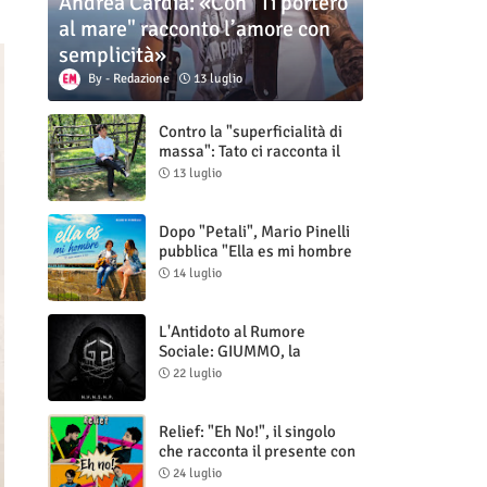
Andrea Cardia: «Con "Ti porterò
al mare" racconto l’amore con
semplicità»
Redazione
13 luglio
Contro la "superficialità di
massa": Tato ci racconta il
nuovo singolo "Vuoti digitali"
13 luglio
Dopo "Petali", Mario Pinelli
pubblica "Ella es mi hombre
(Il mio uomo è lei)"
14 luglio
L'Antidoto al Rumore
Sociale: GIUMMO, la
Maschera e la Cruda Verità
22 luglio
di "N.V.N.S.N.P."
Relief: "Eh No!", il singolo
che racconta il presente con
ironia e autenticità
24 luglio