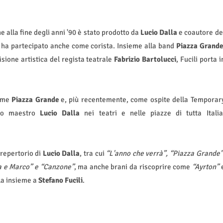
e alla fine degli anni '90 è stato prodotto da
Lucio Dalla
e coautore de
 ha partecipato anche come corista. Insieme alla band
Piazza Grande
sione artistica del regista teatrale
Fabrizio Bartolucci
, Fucili porta i
come
Piazza Grande
e, più recentemente, come ospite della Temporar
suo maestro
Lucio Dalla
nei teatri e nelle piazze di tutta Italia
 repertorio di
Lucio Dalla
, tra cui
“L'anno che verrà”, “Piazza Grande”
nna e Marco” e “Canzone”
, ma anche brani da riscoprire come
“Ayrton”
lla insieme a
Stefano Fucili
.