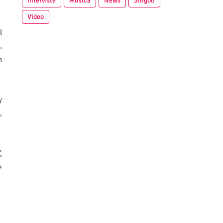
Interviste
Musica
News
Singoli
Video
l
,
n
y
,
,
e