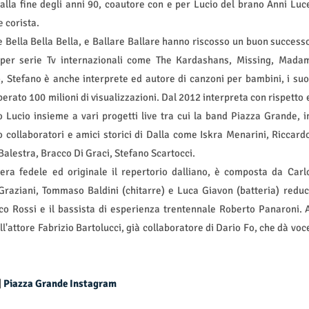
alla fine degli anni 90, coautore con e per Lucio del brano Anni Luc
 corista.
me Bella Bella Bella, e Ballare Ballare hanno riscosso un buon success
e per serie Tv internazionali come The Kardashans, Missing, Mada
o, Stefano è anche interprete ed autore di canzoni per bambini, i suo
rato 100 milioni di visualizzazioni. Dal 2012 interpreta con rispetto 
 Lucio insieme a vari progetti live tra cui la band Piazza Grande, i
lco collaboratori e amici storici di Dalla come Iskra Menarini, Riccard
alestra, Bracco Di Graci, Stefano Scartocci.
ra fedele ed originale il repertorio dalliano, è composta da Carl
 Graziani, Tommaso Baldini (chitarre) e Luca Giavon (batteria) reduc
asco Rossi e il bassista di esperienza trentennale Roberto Panaroni. 
'attore Fabrizio Bartolucci, già collaboratore di Dario Fo, che dà voc
|
Piazza Grande Instagram