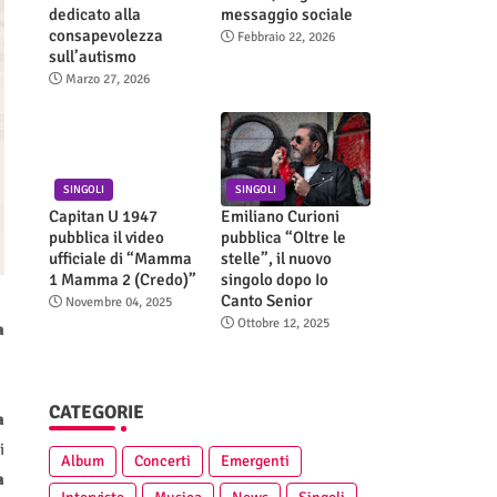
dedicato alla
messaggio sociale
consapevolezza
Febbraio 22, 2026
sull’autismo
Marzo 27, 2026
SINGOLI
SINGOLI
Capitan U 1947
Emiliano Curioni
pubblica il video
pubblica “Oltre le
ufficiale di “Mamma
stelle”, il nuovo
1 Mamma 2 (Credo)”
singolo dopo Io
Canto Senior
Novembre 04, 2025
Ottobre 12, 2025
a
CATEGORIE
a
i
Album
Concerti
Emergenti
a