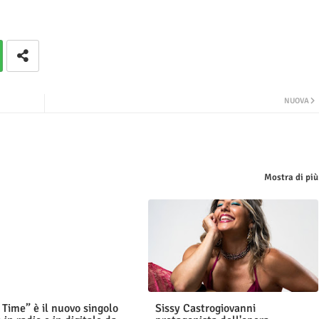
NUOVA
Mostra di più
 Time” è il nuovo singolo
Sissy Castrogiovanni