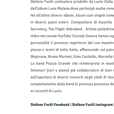
Stefano Fucili cantautore prodotto da Lucio Dalla 
dall'album Luna Matana dove partecipò anche come
Ha all'attivo diversi album, alcuni suoi singoli co
in diversi paesi esteri. Compositore di musich
Secretary, The Flight Attendant.
Artista poliedric
video nel canale YouTube Coccole Sonore hanno supe
personalità il prezioso repertorio del suo maestro
piazze e teatri di tutta Italia, affiancando sul pa
Majorana, Bruno Mariani, Gino Castaldo, Marcello B
La band Piazza Grande che reinterpreta in manie
Simonari (cori e piano) già collaboratore di Ivan
dall'apertura di diversi concerti negli stadi di V
completamento della band la preziosa presenza dell
ai racconti di Lucio.
Stefano Fucili Facebook
|
Stefano Fucili Instagram