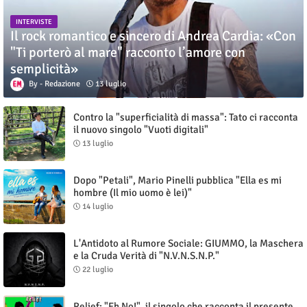
INTERVISTE
Il rock romantico e sincero di Andrea Cardia: «Con
"Ti porterò al mare" racconto l’amore con
semplicità»
Redazione
13 luglio
Contro la "superficialità di massa": Tato ci racconta
il nuovo singolo "Vuoti digitali"
13 luglio
Dopo "Petali", Mario Pinelli pubblica "Ella es mi
hombre (Il mio uomo è lei)"
14 luglio
L'Antidoto al Rumore Sociale: GIUMMO, la Maschera
e la Cruda Verità di "N.V.N.S.N.P."
22 luglio
Relief: "Eh No!", il singolo che racconta il presente