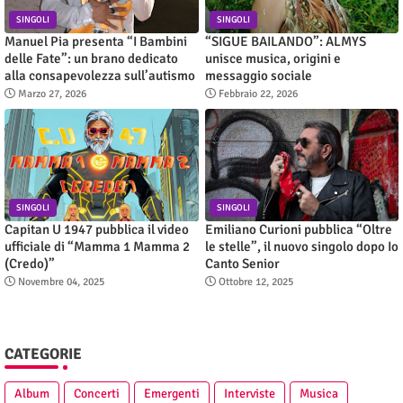
SINGOLI
SINGOLI
Manuel Pia presenta “I Bambini
“SIGUE BAILANDO”: ALMYS
delle Fate”: un brano dedicato
unisce musica, origini e
alla consapevolezza sull’autismo
messaggio sociale
Marzo 27, 2026
Febbraio 22, 2026
SINGOLI
SINGOLI
Capitan U 1947 pubblica il video
Emiliano Curioni pubblica “Oltre
ufficiale di “Mamma 1 Mamma 2
le stelle”, il nuovo singolo dopo Io
(Credo)”
Canto Senior
Novembre 04, 2025
Ottobre 12, 2025
CATEGORIE
Album
Concerti
Emergenti
Interviste
Musica