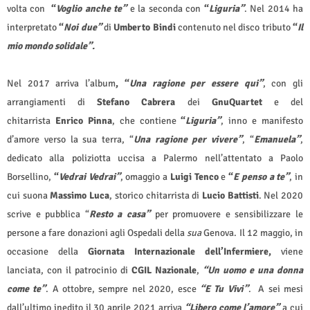
volta con
“
Voglio anche te”
e la seconda con
“
Liguria”
. Nel 2014 ha
interpretato
“
Noi due”
di
Umberto Bindi
contenuto nel disco tributo
“
Il
mio mondo solidale”.
Nel
2017 arriva l’album
, “
Una ragione per essere qui”
, con gli
arrangiamenti di
Stefano Cabrera
dei
GnuQuartet
e del
chitarrista
Enrico Pinna
, che contiene
“
Liguria”
, inno e manifesto
d’amore verso la sua terra, “
Una ragione per vivere”
, “
Emanuela”
,
dedicato alla poliziotta uccisa a Palermo nell’attentato a Paolo
Borsellino,
“
Vedrai Vedrai”
, omaggio a
Luigi Tenco
e
“
E penso a te”
, in
cui suona
Massimo Luca
, storico chitarrista di
Lucio Battisti
. Nel 2020
scrive e pubblica “
Resto a casa”
per promuovere e sensibilizzare le
persone a fare donazioni agli Ospedali della
sua
Genova. Il 12 maggio, in
occasione della
Giornata Internazionale dell’Infermiere,
viene
lanciata, con il patrocinio di
CGIL Nazionale
,
“Un uomo e una donna
come te”
. A ottobre, sempre nel 2020, esce
“E Tu Vivi”
. A sei mesi
dall’ultimo inedito il 30 aprile 2021 arriva
“Libero come l’amore”
a cui