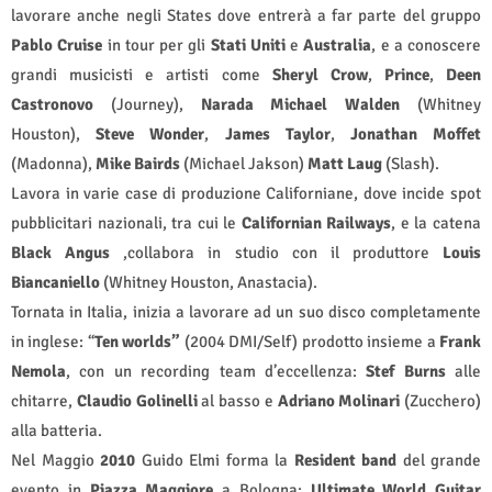
lavorare anche negli States dove entrerà a far parte del gruppo
Pablo Cruise
in tour per gli
Stati Uniti
e
Australia
, e a conoscere
grandi musicisti e artisti come
Sheryl Crow
,
Prince
,
Deen
Castronovo
(Journey),
Narada Michael Walden
(Whitney
Houston),
Steve Wonder
,
James Taylor
,
Jonathan Moffet
(Madonna),
Mike Bairds
(Michael Jakson)
Matt Laug
(Slash).
Lavora in varie case di produzione Californiane, dove incide spot
pubblicitari nazionali, tra cui le
Californian Railways
, e la catena
Black Angus
,collabora in studio con il produttore
Louis
Biancaniello
(Whitney Houston, Anastacia).
Tornata in Italia, inizia a lavorare ad un suo disco completamente
in inglese: “
Ten worlds”
(2004 DMI/Self) prodotto insieme a
Frank
Nemola
, con un recording team d’eccellenza:
Stef Burns
alle
chitarre,
Claudio Golinelli
al basso e
Adriano Molinari
(Zucchero)
alla batteria.
Nel Maggio
2010
Guido Elmi forma la
Resident band
del grande
evento in
Piazza Maggiore
a Bologna:
Ultimate World Guitar