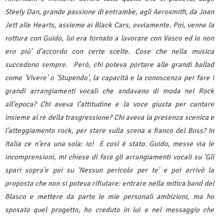
Steely Dan, grande passione di entrambe, agli Aerosmith, da Joan
Jett alle Hearts, assieme ai Black Cars, ovviamente. Poi, venne la
rottura con Guido, lui era tornato a lavorare con Vasco ed io non
ero più’ d’accordo con certe scelte. Cose che nella musica
succedono sempre. Però, chi poteva portare alle grandi ballad
come 'Vivere' o 'Stupendo', la capacità e la conoscenza per fare i
grandi arrangiamenti vocali che andavano di moda nel Rock
all’epoca? Chi aveva l’attitudine e la voce giusta per cantare
insieme al re della trasgressione? Chi aveva la presenza scenica e
l’atteggiamento rock, per stare sulla scena a fianco del Boss? In
Italia ce n’era una sola: io! E così è stato. Guido, messe via le
incomprensioni, mi chiese di fare gli arrangiamenti vocali su 'Gli
spari sopra'e poi su 'Nessun pericolo per te' e poi arrivò la
proposta che non si poteva rifiutare: entrare nella mitica band del
Blasco e mettere da parte le mie personali ambizioni, ma ho
sposato quel progetto, ho creduto in lui e nel messaggio che