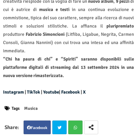
creatività riesplode con la voglia di fare un
nuovo
album
,
9 pezzi
di
cui è autrice di
musica e testi
in una continua evoluzione e
commistione, tipica del suo carattere, sempre alla ricerca di nuovi
stimoli e soluzioni stilistiche. La affianca il
pluripremiato
produttore
Fabrizio Simoncioni
(Litfiba, Ligabue, Negrita, Carmen
Consoli, Gianna Nannini) con cui trova una intesa ed una affinità
immediata.
“Chi ha paura di chi” e “Spiriti” saranno disponibili sulle
piattaforme digitali di streaming dal 13 settembre 2024 in una
nuova versione rimasterizzata.
Instagram
|
TikTok
|
Youtube
|
Facebook
|
X
Tags
Musica
Facebook