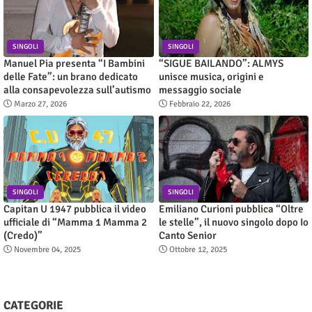
SINGOLI
SINGOLI
Manuel Pia presenta “I Bambini
“SIGUE BAILANDO”: ALMYS
delle Fate”: un brano dedicato
unisce musica, origini e
alla consapevolezza sull’autismo
messaggio sociale
Marzo 27, 2026
Febbraio 22, 2026
SINGOLI
SINGOLI
Capitan U 1947 pubblica il video
Emiliano Curioni pubblica “Oltre
ufficiale di “Mamma 1 Mamma 2
le stelle”, il nuovo singolo dopo Io
(Credo)”
Canto Senior
Novembre 04, 2025
Ottobre 12, 2025
CATEGORIE