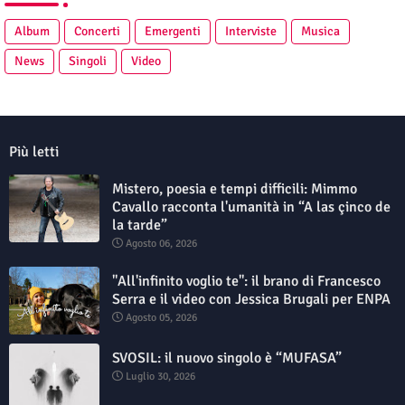
Album
Concerti
Emergenti
Interviste
Musica
News
Singoli
Video
Più letti
Mistero, poesia e tempi difficili: Mimmo
Cavallo racconta l'umanità in “A las çinco de
la tarde”
Agosto 06, 2026
"All'infinito voglio te": il brano di Francesco
Serra e il video con Jessica Brugali per ENPA
Agosto 05, 2026
SVOSIL: il nuovo singolo è “MUFASA”
Luglio 30, 2026