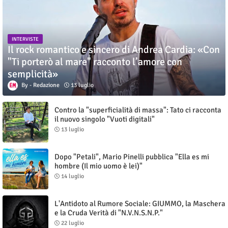
INTERVISTE
Il rock romantico e sincero di Andrea Cardia: «Con
"Ti porterò al mare" racconto l’amore con
semplicità»
Redazione
13 luglio
Contro la "superficialità di massa": Tato ci racconta
il nuovo singolo "Vuoti digitali"
13 luglio
Dopo "Petali", Mario Pinelli pubblica "Ella es mi
hombre (Il mio uomo è lei)"
14 luglio
L'Antidoto al Rumore Sociale: GIUMMO, la Maschera
e la Cruda Verità di "N.V.N.S.N.P."
22 luglio