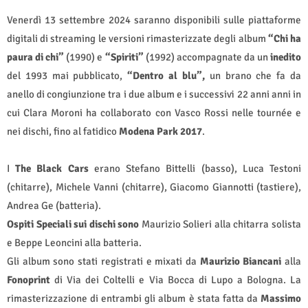
Venerdì 13 settembre 2024 saranno disponibili sulle piattaforme
digitali di streaming le versioni rimasterizzate degli album
“Chi ha
paura di chi”
(1990) e
“Spiriti”
(1992) accompagnate da un
inedito
del 1993 mai pubblicato,
“Dentro al blu”,
un brano che fa da
anello di congiunzione tra i due album e i successivi 22 anni anni in
cui Clara Moroni ha collaborato con Vasco Rossi nelle tournée e
nei dischi, fino al fatidico
Modena Park 2017
.
I
The
Black Cars
erano Stefano Bittelli (basso), Luca Testoni
(chitarre), Michele Vanni (chitarre), Giacomo Giannotti (tastiere),
Andrea Ge (batteria).
Ospiti Speciali sui dischi sono
Maurizio Solieri alla chitarra solista
e Beppe Leoncini alla batteria.
Gli album sono stati registrati e mixati da
Maurizio Biancani
alla
Fonoprint
di Via dei Coltelli e Via Bocca di Lupo a Bologna. La
rimasterizzazione di entrambi gli album è stata fatta da
Massimo