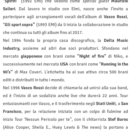
“
Spiriti”
(1992 EMI) che vedono come
special guest
Maurizio
Solieri
. Dal lavoro in studio con Elmi, nasce anche l’invito a
partecipare agli arrangiamenti vocali dell'album di
Vasco Rossi
,
“
Gli spari sopra”
(1993 EMI) da li inizia la collaborazione in studio
che continua su tutti gli album fino al 2017.
Nel 1994 fonda la propria casa discografica, la
Delta Music
Industry,
assieme ad altri due soci produttori. Sfondano nel
mercato
giapponese
con brani come
"Night of fire"
di Niko, e
successivamente nel mercato
USA
con brani come “
Running in the
90’s”
di Max Coveri. L’etichetta ha al suo attivo circa 500 brani
editi e distribuiti in tutto i mondo.
Nel 1996
Vasco Rossi
decide di chiamarla ad unirsi alla sua band,
ed è l'inizio di un sodalizio anche live
che durerà 22 anni. Tour
entusiasmanti con Vasco, e il trasferimento negli
Stati
Uniti
, a
San
Francisco
, per la relazione iniziata con un colpo di fulmine ad
inizio Tour ‘Nessun Pericolo per te”, con il chitarrista
Stef Burns
(Alice Cooper, Sheila E., Huey Lewis & The news) la portano a