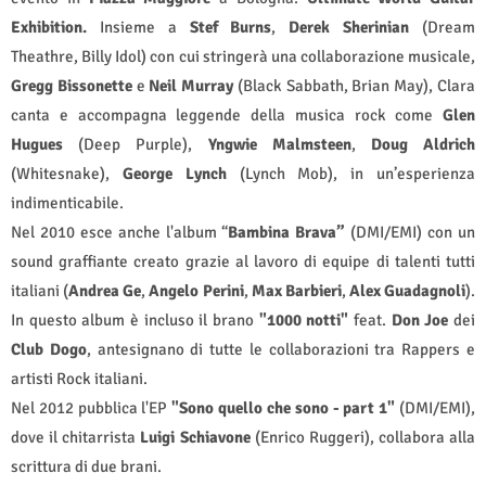
Exhibition.
Insieme a
Stef Burns
,
Derek Sherinian
(Dream
Theathre, Billy Idol) con cui stringerà una collaborazione musicale,
Gregg Bissonette
e
Neil Murray
(Black Sabbath, Brian May), Clara
canta e accompagna leggende della musica rock come
Glen
Hugues
(Deep Purple),
Yngwie Malmsteen
,
Doug Aldrich
(Whitesnake),
George Lynch
(Lynch Mob), in un’esperienza
indimenticabile.
Nel 2010 esce anche l'album “
Bambina Brava”
(DMI/EMI) con un
sound graffiante creato grazie al lavoro di equipe di talenti tutti
italiani (
Andrea Ge
,
Angelo Perini
,
Max Barbieri
,
Alex Guadagnoli
).
In questo album è incluso il brano
"1000 notti"
feat.
Don Joe
dei
Club Dogo
, antesignano di tutte le collaborazioni tra Rappers e
artisti Rock italiani.
Nel 2012 pubblica l'EP
"Sono quello che sono - part 1"
(DMI/EMI),
dove il chitarrista
Luigi Schiavone
(Enrico Ruggeri), collabora alla
scrittura di due brani.