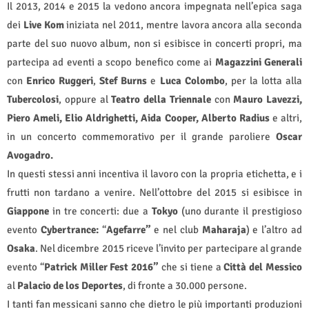
Il 2013, 2014 e 2015 la vedono ancora impegnata nell’epica saga
dei
Live Kom
iniziata nel 2011, mentre lavora ancora alla seconda
parte del suo nuovo album, non si esibisce in concerti propri, ma
partecipa ad eventi a scopo benefico come ai
Magazzini Generali
con
Enrico Ruggeri
,
Stef Burns
e
Luca Colombo
, per la lotta alla
Tubercolosi
, oppure al
Teatro della Triennale
con
Mauro Lavezzi,
Piero Ameli, Elio Aldrighetti, Aida Cooper, Alberto Radius
e altri,
in un concerto commemorativo per il grande paroliere
Oscar
Avogadro.
In questi stessi anni incentiva il lavoro con la propria etichetta, e i
frutti non tardano a venire. Nell’ottobre del 2015 si esibisce in
Giappone
in tre concerti: due a
Tokyo
(uno durante il prestigioso
evento
Cybertrance:
“
Agefarre”
e nel club
Maharaja
) e l’altro ad
Osaka
. Nel dicembre 2015 riceve l’invito per partecipare al grande
evento “
Patrick Miller Fest 2016”
che si tiene a
Città
del Messico
al
Palacio de los Deportes
, di fronte a 30.000 persone.
I tanti fan messicani sanno che dietro le più importanti produzioni