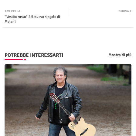
Twit
Wha
VECCHIA
NUOVA
“Vestito rosso” è il nuovo singolo di
ter
tsap
Melani
p
POTREBBE INTERESSARTI
Mostra di più