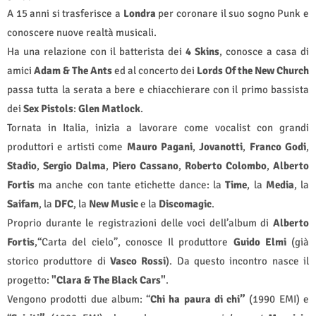
A 15 anni si trasferisce a
Londra
per coronare il suo sogno Punk e
conoscere nuove realtà musicali.
Ha una relazione con il batterista dei
4 Skins
,
conosce a casa di
amici
Adam & The Ants
ed al concerto dei
Lords Of the New Church
passa tutta la serata a bere e chiacchierare con il primo bassista
dei
Sex Pistols
:
Glen Matlock
.
Tornata in Italia, inizia a lavorare come vocalist con grandi
produttori e artisti come
Mauro Pagani
,
Jovanotti
,
Franco Godi
,
Stadio
,
Sergio Dalma
,
Piero Cassano
,
Roberto Colombo
,
Alberto
Fortis
ma anche con tante etichette dance: la
Time
, la
Media
, la
Saifam
, la
DFC
, la
New Music
e la
Discomagic
.
Proprio durante le registrazioni delle voci dell’album di
Alberto
Fortis
,“Carta del cielo”, conosce Il produttore
Guido Elmi
(già
storico produttore di
Vasco Rossi
). Da questo incontro nasce il
progetto:
"Clara & The Black Cars"
.
Vengono prodotti due album: “
Chi ha paura di chi”
(1990 EMI) e