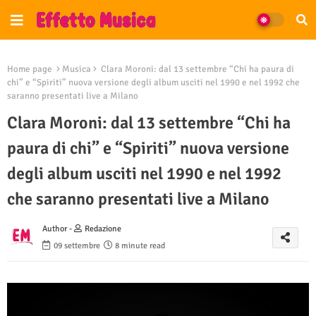
Home page
Musica
Clara Moroni: dal 13 settembre “Chi ha paura di
chi” e “Spiriti” nuova versione degli album usciti nel 1990 e nel 1992 che
saranno presentati live a Milano
Clara Moroni: dal 13 settembre “Chi ha
paura di chi” e “Spiriti” nuova versione
degli album usciti nel 1990 e nel 1992
che saranno presentati live a Milano
Author -
Redazione
09 settembre
8 minute read