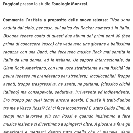
Faggioni
presso lo studio
Fonologie Monzesi
.
Commenta l'artista a proposito delle nuove release:
“Non sono
caduta dal cielo, per caso, sul palco del Rocker numero 1 in Italia.
Bisogna tenere conto di questi due album dei primi anni 90 (ben
prima di conoscere Vasco) che vedevano una giovane e bellissima
ragazza con una Band, che facevano musica Rock mai sentita in
Italia da una donna, ed in Italiano. Un sapore Internazionale, da
Glam Rock Americano, con una voce strafottente e una fisicità’ da
paura (spesso mi prendevano per straniera). Incollocabile! Troppo
avanti, troppo trasgressiva, ne santa, ne puttana, (classico cliché
italiano) ma consapevole, seduttiva, irriverente ed indipendente.
Ero troppo per quei tempi ancora acerbi. E qual’e il trait-d’union
tra me e Vasco Rossi? Chi ci fece incontrare? E' stato Guido Elmi. Ai
tempi non lavorava più con Rossi e quando iniziammo a fare
musica insieme ci divertimmo a spingerci oltre. A giocare a fare gli
Americani e metterci dentro tutto quello che ci piaceva, dagli