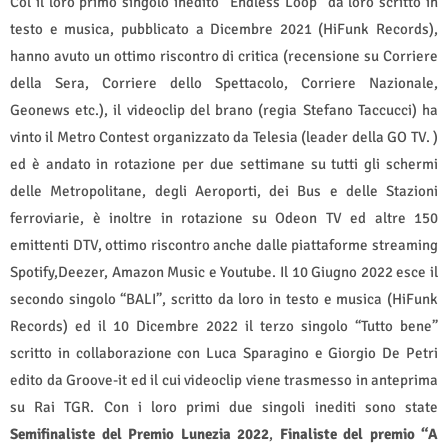
Col il loro primo singolo inedito “Endless Loop” da loro scritto in
testo e musica, pubblicato a Dicembre 2021 (HiFunk Records),
hanno avuto un ottimo riscontro di critica (recensione su Corriere
della Sera, Corriere dello Spettacolo, Corriere Nazionale,
Geonews etc.), il videoclip del brano (regia Stefano Taccucci) ha
vinto il Metro Contest organizzato da Telesia (leader della GO TV. )
ed è andato in rotazione per due settimane su tutti gli schermi
delle Metropolitane, degli Aeroporti, dei Bus e delle Stazioni
ferroviarie, è inoltre in rotazione su Odeon TV ed altre 150
emittenti DTV, ottimo riscontro anche dalle piattaforme streaming
Spotify,Deezer, Amazon Music e Youtube. Il 10 Giugno 2022 esce il
secondo singolo “BALI”, scritto da loro in testo e musica (HiFunk
Records) ed il 10 Dicembre 2022 il terzo singolo “Tutto bene”
scritto in collaborazione con Luca Sparagino e Giorgio De Petri
edito da Groove-it ed il cui videoclip viene trasmesso in anteprima
su Rai TGR. Con i loro primi due singoli inediti sono state
Semifinaliste del Premio Lunezia 2022
,
Finaliste del premio “A