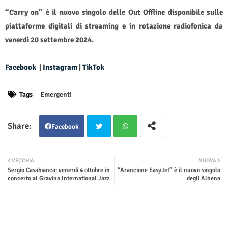
“Carry on” è il nuovo singolo delle Out Offline disponibile sulle
piattaforme digitali di streaming e in rotazione radiofonica da
venerdì 20 settembre 2024.
Facebook
|
Instagram
|
TikTok
Tags
Emergenti
Facebook
Twit
Wha
VECCHIA
NUOVA
Sergio Casabianca: venerdì 4 ottobre in
“Arancione EasyJet” è il nuovo singolo
ter
tsap
concerto al Gravina International Jazz
degli Alhena
p