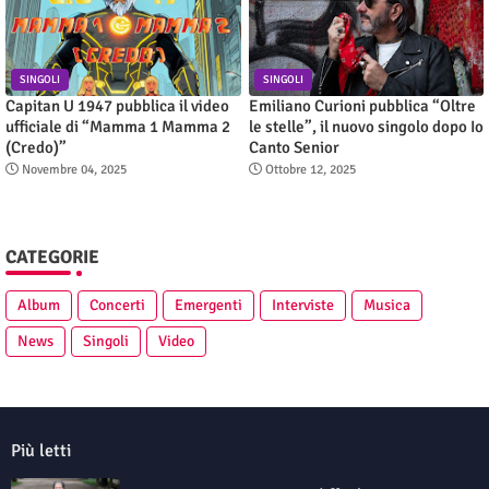
SINGOLI
SINGOLI
Capitan U 1947 pubblica il video
Emiliano Curioni pubblica “Oltre
ufficiale di “Mamma 1 Mamma 2
le stelle”, il nuovo singolo dopo Io
(Credo)”
Canto Senior
Novembre 04, 2025
Ottobre 12, 2025
CATEGORIE
Album
Concerti
Emergenti
Interviste
Musica
News
Singoli
Video
Più letti