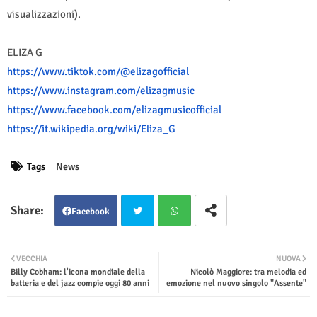
visualizzazioni).
ELIZA G
https://www.tiktok.com/@
elizagofficial
https://www.instagram.com/
elizagmusic
https://www.facebook.com/
elizagmusicofficial
https://it.wikipedia.org/wiki/
Eliza_G
Tags
News
Facebook
Twit
Wha
VECCHIA
NUOVA
Billy Cobham: l'icona mondiale della
Nicolò Maggiore: tra melodia ed
ter
tsap
batteria e del jazz compie oggi 80 anni
emozione nel nuovo singolo "Assente"
p