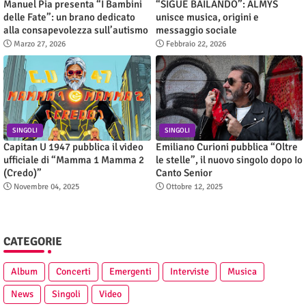
Manuel Pia presenta “I Bambini
“SIGUE BAILANDO”: ALMYS
delle Fate”: un brano dedicato
unisce musica, origini e
alla consapevolezza sull’autismo
messaggio sociale
Marzo 27, 2026
Febbraio 22, 2026
SINGOLI
SINGOLI
Capitan U 1947 pubblica il video
Emiliano Curioni pubblica “Oltre
ufficiale di “Mamma 1 Mamma 2
le stelle”, il nuovo singolo dopo Io
(Credo)”
Canto Senior
Novembre 04, 2025
Ottobre 12, 2025
CATEGORIE
Album
Concerti
Emergenti
Interviste
Musica
News
Singoli
Video