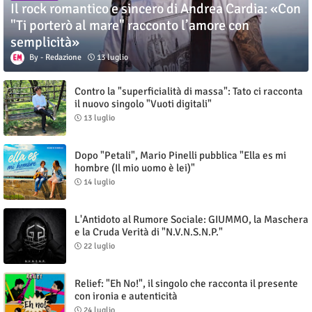
Il rock romantico e sincero di Andrea Cardia: «Con
"Ti porterò al mare" racconto l’amore con
semplicità»
Redazione
13 luglio
Contro la "superficialità di massa": Tato ci racconta
il nuovo singolo "Vuoti digitali"
13 luglio
Dopo "Petali", Mario Pinelli pubblica "Ella es mi
hombre (Il mio uomo è lei)"
14 luglio
L'Antidoto al Rumore Sociale: GIUMMO, la Maschera
e la Cruda Verità di "N.V.N.S.N.P."
22 luglio
Relief: "Eh No!", il singolo che racconta il presente
con ironia e autenticità
24 luglio