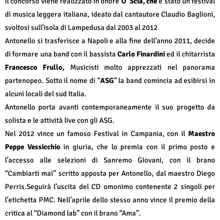
Il concorso viene realizzato in onore
O ‘Scià, che
è stato un festival
di musica leggera italiana, ideato dal cantautore Claudio Baglioni,
svoltosi sull'isola di Lampedusa dal 2003 al 2012
Antonello si trasferisce a Napoli e alla fine dell’anno 2011, decide
di formare una band con il bassista
Carlo Finardini
ed il chitarrista
Francesco Frullo,
Musicisti molto apprezzati nel panorama
partenopeo. Sotto il nome di “
ASG
” la band comincia ad esibirsi in
alcuni locali del sud Italia.
Antonello porta avanti contemporaneamente il suo progetto da
solista e le attività live con gli ASG.
Nel 2012 vince un famoso Festival in Campania, con il
Maestro
Peppe Vessicchio
in giuria, che lo premia con il primo posto e
l’accesso alle selezioni di Sanremo Giovani, con il brano
“Cambiarti mai” scritto apposta per Antonello, dal maestro Diego
Perris.Seguirà l’uscita del CD omonimo contenente 2 singoli per
l’etichetta PMC. Nell’aprile dello stesso anno vince il premio della
critica al “Diamond lab” con il brano “Ama”.