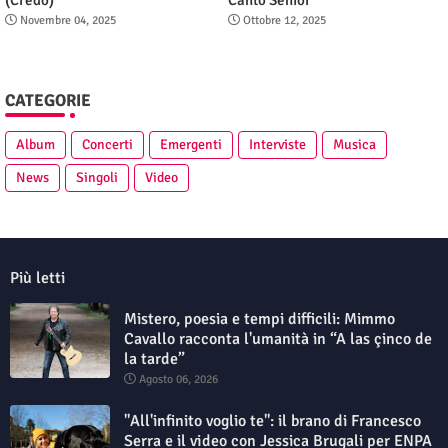
(Credo)”
Canto Senior
Novembre 04, 2025
Ottobre 12, 2025
CATEGORIE
Album
Concerti
Emergenti
Interviste
Musica
News
Singoli
Video
Più letti
Mistero, poesia e tempi difficili: Mimmo
Cavallo racconta l'umanità in “A las çinco de
la tarde”
Agosto 06, 2026
"All'infinito voglio te": il brano di Francesco
Serra e il video con Jessica Brugali per ENPA