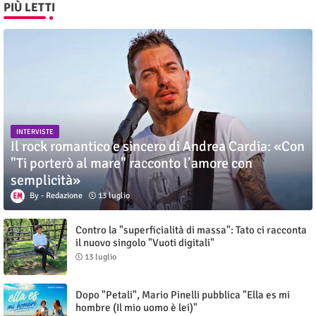
PIÙ LETTI
INTERVISTE
Il rock romantico e sincero di Andrea Cardia: «Con
"Ti porterò al mare" racconto l’amore con
semplicità»
Redazione
13 luglio
Contro la "superficialità di massa": Tato ci racconta
il nuovo singolo "Vuoti digitali"
13 luglio
Dopo "Petali", Mario Pinelli pubblica "Ella es mi
hombre (Il mio uomo è lei)"