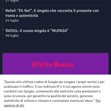
27 luglio
Relief: "Eh No!", il singolo che racconta il presente con
ironia e autenticità
24 luglio
SVOSIL: il nuovo singolo è “MUFASA”
30 luglio
Questo sito non rappresenta una testata giornalistica in quanto viene
aggiornato senza nessuna periodicità. Non può pertanto considerarsi
"Questo sito utilizza cookie di Google per erogare i propri servizi e per
un prodotto editoriale ai sensi della legge n.62 del 7.03.2001
analizzare il traffico. Il tuo indirizzo IP e il tuo agente utente sono
condivisi con Google, unitamente alle metriche sulle prestazioni e
sulla sicurezza, per garantire la qualità del servizio, generare
statistiche di utilizzo e rilevare e contrastare eventuali abusi."
Per
saperne di più
Home
Chi siamo
Contatti
Privacy Policy