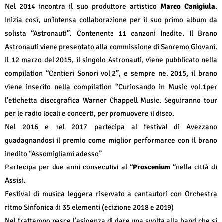
Nel 2014 incontra il suo produttore artistico
Marco Canigiula
.
Inizia così, un’intensa collaborazione per il suo primo album da
solista “Astronauti”. Contenente 11 canzoni Inedite. Il Brano
Astronauti viene presentato alla commissione di Sanremo Giovani.
Il 12 marzo del 2015, il singolo Astronauti, viene pubblicato nella
compilation “Cantieri Sonori vol.2”, e sempre nel 2015, il brano
viene inserito nella compilation “Curiosando in Music vol.1per
l’etichetta discografica Warner Chappell Music. Seguiranno tour
per le radio locali e concerti, per promuovere il disco.
Nel 2016 e nel 2017 partecipa al festival di Avezzano
guadagnandosi il premio come miglior performance con il brano
inedito “Assomigliami adesso”
Partecipa per due anni consecutivi al “
Proscenium
“nella città di
Assisi.
Festival di musica leggera riservato a cantautori con Orchestra
ritmo Sinfonica di 35 elementi (edizione 2018 e 2019)
Nel frattempo nasce l’esigenza di dare una svolta alla band che si