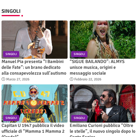
SINGOLI
SINGOLI
SINGOLI
Manuel Pia presenta “I Bambini
“SIGUE BAILANDO”: ALMYS
delle Fate”: un brano dedicato
unisce musica, origini e
alla consapevolezza sull’autismo
messaggio sociale
Marzo 27, 2026
Febbraio 22, 2026
SINGOLI
SINGOLI
Capitan U 1947 pubblica il video
Emiliano Curioni pubblica “Oltre
ufficiale di “Mamma 1 Mamma 2
le stelle”, il nuovo singolo dopo Io