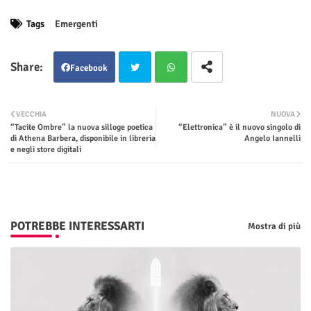
Tags
Emergenti
Facebook
Twit
Wha
VECCHIA
NUOVA
“Tacite Ombre” la nuova silloge poetica
“Elettronica” è il nuovo singolo di
ter
tsap
di Athena Barbera, disponibile in libreria
Angelo Iannelli
e negli store digitali
p
POTREBBE INTERESSARTI
Mostra di più