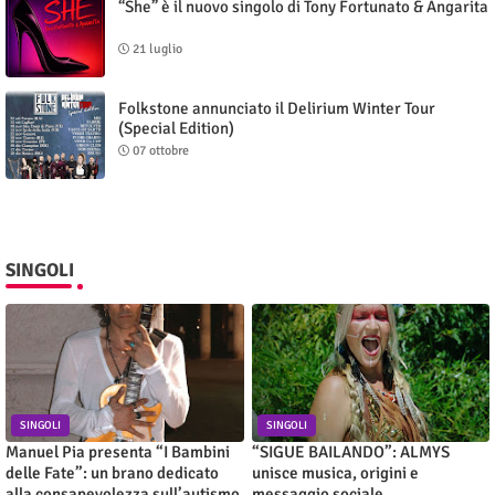
“She” è il nuovo singolo di Tony Fortunato & Angarita
21 luglio
Folkstone annunciato il Delirium Winter Tour
(Special Edition)
07 ottobre
SINGOLI
SINGOLI
SINGOLI
Manuel Pia presenta “I Bambini
“SIGUE BAILANDO”: ALMYS
delle Fate”: un brano dedicato
unisce musica, origini e
alla consapevolezza sull’autismo
messaggio sociale