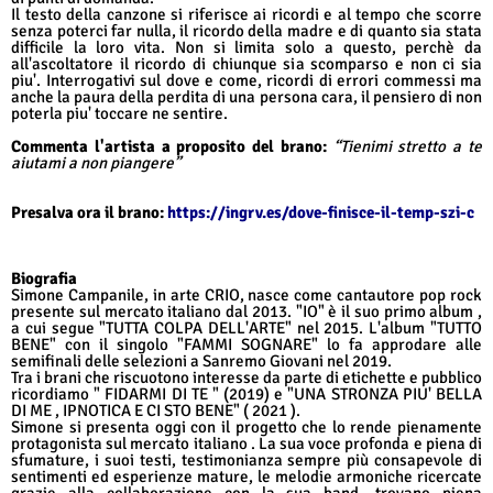
Il testo della canzone si riferisce ai ricordi e al tempo che scorre
senza poterci far nulla, il ricordo della madre e di quanto sia stata
difficile la loro vita. Non si limita solo a questo, perchè da
all'ascoltatore il ricordo di chiunque sia scomparso e non ci sia
piu'. Interrogativi sul dove e come, ricordi di errori commessi ma
anche la paura della perdita di una persona cara, il pensiero di non
poterla piu' toccare ne sentire.
Commenta l'artista a proposito del brano:
“Tienimi stretto a te
aiutami a non piangere”
Presalva ora il brano:
https://ingrv.es/dove-finisce-il-temp-szi-c
Biografia
Simone Campanile, in arte CRIO, nasce come cantautore pop rock
presente sul mercato italiano dal 2013. "IO" è il suo primo album ,
a cui segue "TUTTA COLPA DELL'ARTE" nel 2015. L'album "TUTTO
BENE" con il singolo "FAMMI SOGNARE" lo fa approdare alle
semifinali delle selezioni a Sanremo Giovani nel 2019.
Tra i brani che riscuotono interesse da parte di etichette e pubblico
ricordiamo " FIDARMI DI TE " (2019) e "UNA STRONZA PIU' BELLA
DI ME , IPNOTICA E CI STO BENE" ( 2021 ).
Simone si presenta oggi con il progetto che lo rende pienamente
protagonista sul mercato italiano . La sua voce profonda e piena di
sfumature, i suoi testi, testimonianza sempre più consapevole di
sentimenti ed esperienze mature, le melodie armoniche ricercate