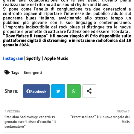
grazie alla collaborazione con la sua band, trovano piena
realizzazione nel ritorno ad un sound rhythm and blues.
Si pone come l'anello di congiunzione tra due generazioni a
confronto capace di riportare l'interesse del pubblico adulto sul
panorama blues italiano, avvicinando allo stesso tempo un
pubblico più giovane con il suo linguaggio contemporaneo.
L'impronta indiscutibile del rock blues si distingue tra le nuove
proposte e promette di catturare l'attenzione ed essere ricordata .
“Dove finisce il tempo” è il nuovo singolo di Crio disponibile sulle
piattaforme digitali di streaming
e in rotazione radiofonica dal 19
gennaio 2024.
Instagram
|
Spotify
|
Apple Music
Tags
Emergenti
Facebook
Twit
Wha
VECCHIA
NUOVA
Stanislao Sadlovesky: venerdì 19
“Promised land” è il nuovo singolo dei
ter
tsap
gennaio esce il disco d'esordio “Il
MoTs
declamatore”
p