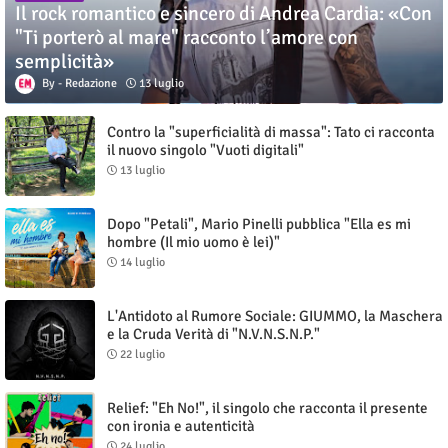
Il rock romantico e sincero di Andrea Cardia: «Con
"Ti porterò al mare" racconto l’amore con
semplicità»
Redazione
13 luglio
Contro la "superficialità di massa": Tato ci racconta
il nuovo singolo "Vuoti digitali"
13 luglio
Dopo "Petali", Mario Pinelli pubblica "Ella es mi
hombre (Il mio uomo è lei)"
14 luglio
L'Antidoto al Rumore Sociale: GIUMMO, la Maschera
e la Cruda Verità di "N.V.N.S.N.P."
22 luglio
Relief: "Eh No!", il singolo che racconta il presente
con ironia e autenticità
24 luglio