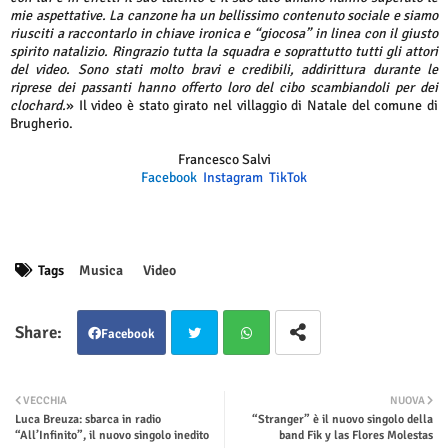
mie aspettative. La canzone ha un bellissimo contenuto sociale e siamo
riusciti a raccontarlo in chiave ironica e “giocosa” in linea con il giusto
spirito natalizio. Ringrazio tutta la squadra e soprattutto tutti gli attori
del video. Sono stati molto bravi e credibili, addirittura durante le
riprese dei passanti hanno offerto loro del cibo scambiandoli per dei
clochard.
» Il video è stato girato nel villaggio di Natale del comune di
Brugherio.
Francesco Salvi
Facebook
Instagram
TikTok
Tags
Musica
Video
Facebook
Twit
Wha
VECCHIA
NUOVA
Luca Breuza: sbarca in radio
“Stranger” è il nuovo singolo della
ter
tsap
“All’Infinito”, il nuovo singolo inedito
band Fik y las Flores Molestas