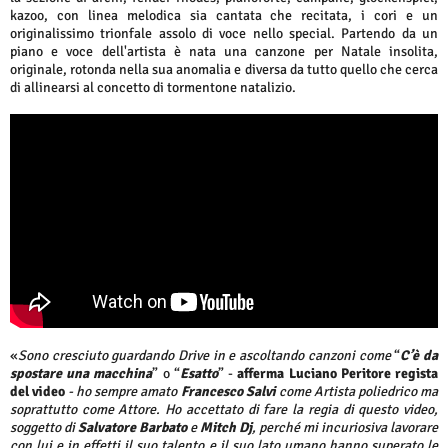
kazoo, con linea melodica sia cantata che recitata, i cori e un
originalissimo trionfale assolo di voce nello special. Partendo da un
piano e voce dell'artista è nata una canzone per Natale insolita,
originale, rotonda nella sua anomalia e diversa da tutto quello che cerca
di allinearsi al concetto di tormentone natalizio.
«
Sono cresciuto guardando Drive in e ascoltando canzoni come
“
C’è da
spostare una macchina
” o “
Esatto
” -
afferma Luciano Peritore regista
del video
- ho sempre amato
Francesco Salvi
come Artista poliedrico ma
soprattutto come Attore. Ho accettato di fare la regia di questo video,
soggetto di
Salvatore Barbato
e
Mitch Dj
, perché mi incuriosiva lavorare
con lui e in effetti il suo talento e il suo lato umano hanno superato le