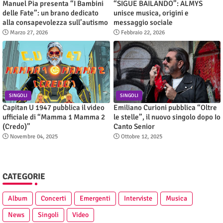
Manuel Pia presenta “I Bambini
“SIGUE BAILANDO”: ALMYS
delle Fate”: un brano dedicato
unisce musica, origini e
alla consapevolezza sull’autismo
messaggio sociale
Marzo 27, 2026
Febbraio 22, 2026
SINGOLI
SINGOLI
Capitan U 1947 pubblica il video
Emiliano Curioni pubblica “Oltre
ufficiale di “Mamma 1 Mamma 2
le stelle”, il nuovo singolo dopo Io
(Credo)”
Canto Senior
Novembre 04, 2025
Ottobre 12, 2025
CATEGORIE
Album
Concerti
Emergenti
Interviste
Musica
News
Singoli
Video