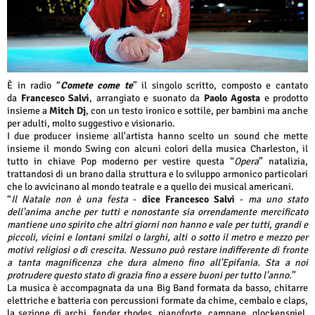
È in radio “
Comete come te
” il singolo scritto, composto e cantato
da
Francesco Salvi
, arrangiato e suonato da
Paolo Agosta
e prodotto
insieme a
Mitch Dj
, con un testo ironico e sottile, per bambini ma anche
per adulti, molto suggestivo e visionario.
I due producer insieme all'artista hanno scelto un sound che mette
insieme il mondo Swing con alcuni colori della musica Charleston, il
tutto in chiave Pop moderno per vestire questa “
Opera
” natalizia,
trattandosi di un brano dalla struttura e lo sviluppo armonico particolari
che lo avvicinano al mondo teatrale e a quello dei musical americani.
“
Il Natale non è una festa
-
dice Francesco Salvi
-
ma uno stato
dell'anima anche per tutti e nonostante sia orrendamente mercificato
mantiene uno spirito che altri giorni non hanno e vale per tutti, grandi e
piccoli, vicini e lontani smilzi o larghi, alti o sotto il metro e mezzo per
motivi religiosi o di crescita. Nessuno può restare indifferente di fronte
a tanta magnificenza che dura almeno fino all'Epifania. Sta a noi
protrudere questo stato di grazia fino a essere buoni per tutto l'anno.
”
La musica è accompagnata da una Big Band formata da basso, chitarre
elettriche e batteria con percussioni formate da chime, cembalo e claps,
la sezione di archi, fender rhodes, pianoforte, campane, glockenspiel,