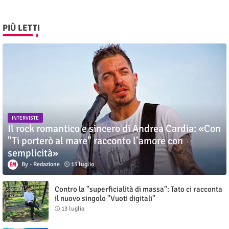
PIÙ LETTI
INTERVISTE
Il rock romantico e sincero di Andrea Cardia: «Con
"Ti porterò al mare" racconto l’amore con
semplicità»
Redazione
13 luglio
Contro la "superficialità di massa": Tato ci racconta
il nuovo singolo "Vuoti digitali"
13 luglio