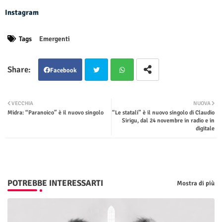
Instagram
Tags
Emergenti
Facebook
Twit
Wha
VECCHIA
NUOVA
Midra: “Paranoico” è il nuovo singolo
“Le statali” è il nuovo singolo di Claudio
ter
tsap
Sirigu, dal 24 novembre in radio e in
digitale
p
POTREBBE INTERESSARTI
Mostra di più