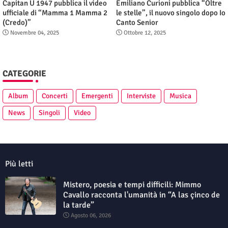
Capitan U 1947 pubblica il video
Emiliano Curioni pubblica “Oltre
ufficiale di “Mamma 1 Mamma 2
le stelle”, il nuovo singolo dopo Io
(Credo)”
Canto Senior
Novembre 04, 2025
Ottobre 12, 2025
CATEGORIE
Album
Concerti
Emergenti
Interviste
Musica
News
Singoli
Video
Più letti
Mistero, poesia e tempi difficili: Mimmo
Cavallo racconta l'umanità in “A las çinco de
la tarde”
Agosto 06, 2026