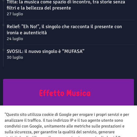
Titta: la musica come spazio di incontro, tra storie senza
filtri e la bellezza del presente
27 luglio
Relief: "Eh No!", il singolo che racconta il presente con
ironia e autenticità
24 luglio
SVOSIL: il nuovo singolo è “MUFASA”
30 luglio
Questo sito non rappresenta una testata giornalistica in quanto viene
aggiornato senza nessuna periodicità. Non può pertanto considerarsi
"Questo sito utilizza cookie di Google per erogare i propri servizi e per
un prodotto editoriale ai sensi della legge n.62 del 7.03.2001
analizzare il traffico. Il tuo indirizzo IP e il tuo agente utente sono
condivisi con Google, unitamente alle metriche sulle prestazioni e
sulla sicurezza, per garantire la qualità del servizio, generare