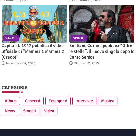
SINGOLI
SINGOLI
Capitan U 1947 pubblica il video
Emiliano Curioni pubblica “Oltre
ufficiale di “Mamma 1 Mamma 2
le stelle”, il nuovo singolo dopo Io
(Credo)”
Canto Senior
Novembre 04, 2025
Ottobre 12, 2025
CATEGORIE
Album
Concerti
Emergenti
Interviste
Musica
News
Singoli
Video