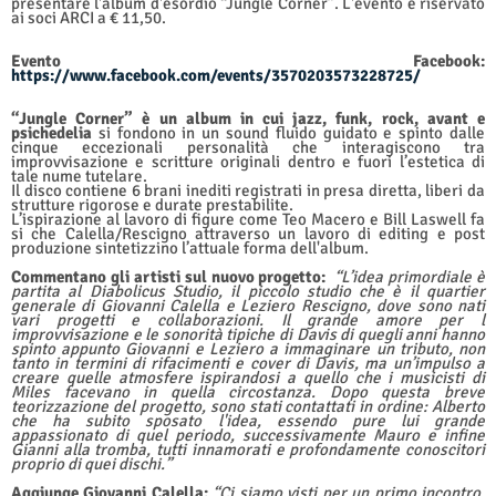
presentare l'album d'esordio “Jungle Corner”. L'evento è riservato
ai soci ARCI a € 11,50.
Evento Facebook:
https://www.facebook.com/events/3570203573228725/
“Jungle Corner” è un album in cui jazz, funk, rock, avant e
psichedelia
si fondono in un sound fluido guidato e spinto dalle
cinque eccezionali personalità che interagiscono tra
improvvisazione e scritture originali dentro e fuori l’estetica di
tale nume tutelare.
Il disco contiene 6 brani inediti registrati in presa diretta, liberi da
strutture rigorose e durate prestabilite.
L’ispirazione al lavoro di figure come Teo Macero e Bill Laswell fa
si che Calella/Rescigno attraverso un lavoro di editing e post
produzione sintetizzino l’attuale forma dell'album.
Commentano gli artisti sul nuovo progetto:
“L’idea primordiale è
partita al Diabolicus Studio, il piccolo studio che è il quartier
generale di Giovanni Calella e Leziero Rescigno, dove sono nati
vari progetti e collaborazioni. Il grande amore per l
improvvisazione e le sonorità tipiche di Davis di quegli anni hanno
spinto appunto Giovanni e Leziero a immaginare un tributo, non
tanto in termini di rifacimenti e cover di Davis, ma un’impulso a
creare quelle atmosfere ispirandosi a quello che i musicisti di
Miles facevano in quella circostanza. Dopo questa breve
teorizzazione del progetto, sono stati contattati in ordine: Alberto
che ha subito sposato l'idea, essendo pure lui grande
appassionato di quel periodo, successivamente Mauro e infine
Gianni alla tromba, tutti innamorati e profondamente conoscitori
proprio di quei dischi.”
Aggiunge Giovanni Calella:
“Ci siamo visti per un primo incontro,