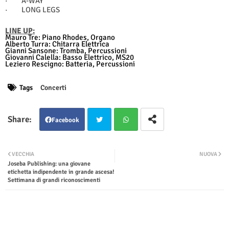
·
A-WAY
·
LONG LEGS
LINE UP:
Mauro Tre: Piano Rhodes, Organo
Alberto Turra: Chitarra Elettrica
Gianni Sansone: Tromba, Percussioni
Giovanni Calella: Basso Elettrico, MS20
Leziero Rescigno: Batteria, Percussioni
Tags
Concerti
Facebook
Twit
Wha
VECCHIA
NUOVA
Joseba Publishing: una giovane
ter
tsap
etichetta indipendente in grande ascesa!
Settimana di grandi riconoscimenti
p