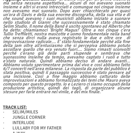
ma senza nessuna aspettativa… alcuni di noi avevano suonato
insieme e altri si erano intrecciati e comunque noi cinque insieme
non avevamo mai suonato. Dopo aver chiacchierato per quasi
un'ora di Davis e della sua enorme discografia, della sua vita e di
che sound avevano i suoi musicisti abbiamo iniziato a suonare
nello studiolo di Gianni che successivamente è stato chiamato
Selim Studio. Il nome della Band è uscito spontaneo ad Alberto che
ha detto: chiamiamoci ‘Bright Magus!’ Oltre a noi cinque c’era
Tullio Treffiletti, nostra mascotte e uomo fondamentale nella band
che senza dirci nulla aveva registrato le due e oltre ore
di
improvvisazione radicale…. E’ stato fondamentale perché alla fine
della jam oltre all'entusiasmo che si percepiva abbiamo potuto
ascoltare quello che era venuto fuori…. Siamo rimasti sconvolti
perché c'erano già delle parti stupende e sembrava che
suonassimo insieme da tempo, avevamo captato i ruoli e tutto
e’stato naturale. Quindi abbiamo deciso di andare avanti...
Abbiamo voluto sperimentare prima dal vivo e cosi abbiamo fatto
6/7 concerti nell'area milanese. La risposta da parte del pubblico è
stata positiva, quindi il passaggio successivo è stato pensare ad
una incisione. Così a fine maggio abbiamo catturato delle
improvvisazioni e abbiamo formalizzato dei temi che Mauro aveva
composto per questo progetto. Io e Leziero ci siamo occupati della
produzione artistica, quindi dei tagli, di organizzare alcune
stesure per farle entrare nel vinile, e del mix finale.”
TRACK LIST:
·
SELIM/MILES
·
JUNGLE CORNER
·
INTERLUDE
·
LULLABY FOR MY FATHER