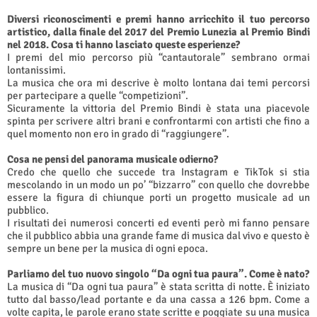
Diversi riconoscimenti e premi hanno arricchito il tuo percorso
artistico, dalla finale del 2017 del Premio Lunezia al Premio Bindi
nel 2018. Cosa ti hanno lasciato queste esperienze?
I premi del mio percorso più “cantautorale” sembrano ormai
lontanissimi.
La musica che ora mi descrive è molto lontana dai temi percorsi
per partecipare a quelle “competizioni”.
Sicuramente la vittoria del Premio Bindi è stata una piacevole
spinta per scrivere altri brani e confrontarmi con artisti che fino a
quel momento non ero in grado di “raggiungere”.
Cosa ne pensi del panorama musicale odierno?
Credo che quello che succede tra Instagram e TikTok si stia
mescolando in un modo un po’ “bizzarro” con quello che dovrebbe
essere la figura di chiunque porti un progetto musicale ad un
pubblico.
I risultati dei numerosi concerti ed eventi però mi fanno pensare
che il pubblico abbia una grande fame di musica dal vivo e questo è
sempre un bene per la musica di ogni epoca.
Parliamo del tuo nuovo singolo “Da ogni tua paura”. Come è nato?
La musica di “Da ogni tua paura” è stata scritta di notte. È iniziato
tutto dal basso/lead portante e da una cassa a 126 bpm. Come a
volte capita, le parole erano state scritte e poggiate su una musica