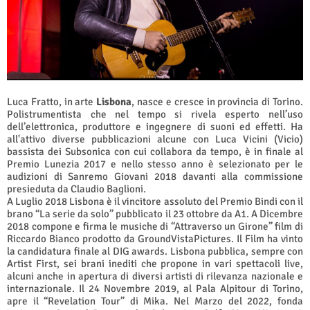
Luca Fratto, in arte
Lisbona
, nasce e cresce in provincia di Torino.
Polistrumentista che nel tempo si rivela esperto nell’uso
dell’elettronica, produttore e ingegnere di suoni ed effetti. Ha
all'attivo diverse pubblicazioni alcune con Luca Vicini (Vicio)
bassista dei Subsonica con cui collabora da tempo, è in finale al
Premio Lunezia 2017 e nello stesso anno è selezionato per le
audizioni di Sanremo Giovani 2018 davanti alla commissione
presieduta da Claudio Baglioni.
A Luglio 2018 Lisbona è il vincitore assoluto del Premio Bindi con il
brano “La serie da solo” pubblicato il 23 ottobre da A1. A Dicembre
2018 compone e firma le musiche di “Attraverso un Girone” film di
Riccardo Bianco prodotto da GroundVistaPictures. Il Film ha vinto
la candidatura finale al DIG awards. Lisbona pubblica, sempre con
Artist First, sei brani inediti che propone in vari spettacoli live,
alcuni anche in apertura di diversi artisti di rilevanza nazionale e
internazionale. Il 24 Novembre 2019, al Pala Alpitour di Torino,
apre il “Revelation Tour” di Mika. Nel Marzo del 2022, fonda