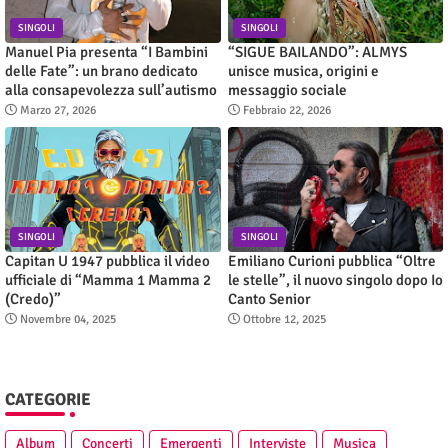
SINGOLI
SINGOLI
Manuel Pia presenta “I Bambini
“SIGUE BAILANDO”: ALMYS
delle Fate”: un brano dedicato
unisce musica, origini e
alla consapevolezza sull’autismo
messaggio sociale
Marzo 27, 2026
Febbraio 22, 2026
SINGOLI
SINGOLI
Capitan U 1947 pubblica il video
Emiliano Curioni pubblica “Oltre
ufficiale di “Mamma 1 Mamma 2
le stelle”, il nuovo singolo dopo Io
(Credo)”
Canto Senior
Novembre 04, 2025
Ottobre 12, 2025
CATEGORIE
Album
Concerti
Emergenti
Interviste
Musica