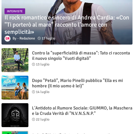
INTERVISTE
Il rock romantico e sincero di Andrea Cardia: «Con
"Ti porterò al mare" racconto l’amore con
semplicità»
Redazione
13 luglio
Contro la "superficialità di massa": Tato ci racconta
il nuovo singolo "Vuoti digitali"
13 luglio
Dopo "Petali", Mario Pinelli pubblica "Ella es mi
hombre (Il mio uomo è lei)"
14 luglio
L'Antidoto al Rumore Sociale: GIUMMO, la Maschera
e la Cruda Verità di "N.V.N.S.N.P."
22 luglio