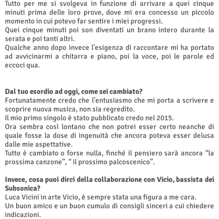
Tutto per me si svolgeva in funzione di arrivare a quei cinque
minuti prima delle loro prove, dove mi era concesso un piccolo
momento in cui potevo far sentire i miei progressi.
Quei cinque minuti poi son diventati un brano intero durante la
serata e poi tanti altri.
Qualche anno dopo invece l’esigenza di raccontare mi ha portato
ad avvicinarmi a chitarra e piano, poi la voce, poi le parole ed
eccoci qua.
Dal tuo esordio ad oggi, come sei cambiato?
Fortunatamente credo che l’entusiasmo che mi porta a scrivere e
scoprire nuova musica, non sia regredito.
Il mio primo singolo è stato pubblicato credo nel 2015.
Ora sembra così lontano che non potrei esser certo neanche di
quale fosse la dose di ingenuità che ancora poteva esser delusa
dalle mie aspettative.
Tutto è cambiato o forse nulla, finché il pensiero sarà ancora “la
prossima canzone”, “ il prossimo palcoscenico”.
Invece, cosa puoi dirci della collaborazione con Vicio, bassista dei
Subsonica?
Luca Vicini in arte Vicio, è sempre stata una figura a me cara.
Un buon amico e un buon cumulo di consigli sinceri a cui chiedere
indicazioni.