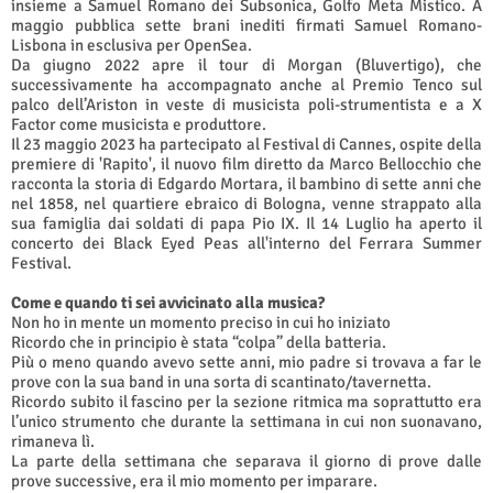
insieme a Samuel Romano dei Subsonica, Golfo Meta Mistico. A
maggio pubblica sette brani inediti firmati Samuel Romano-
Lisbona in esclusiva per OpenSea.
Da giugno 2022 apre il tour di Morgan (Bluvertigo), che
successivamente ha accompagnato anche al Premio Tenco sul
palco dell’Ariston in veste di musicista poli-strumentista e a X
Factor come musicista e produttore.
Il 23 maggio 2023 ha partecipato al Festival di Cannes, ospite della
premiere di 'Rapito', il nuovo film diretto da Marco Bellocchio che
racconta la storia di Edgardo Mortara, il bambino di sette anni che
nel 1858, nel quartiere ebraico di Bologna, venne strappato alla
sua famiglia dai soldati di papa Pio IX. Il 14 Luglio ha aperto il
concerto dei Black Eyed Peas all'interno del Ferrara Summer
Festival.
Come e quando ti sei avvicinato alla musica?
Non ho in mente un momento preciso in cui ho iniziato
Ricordo che in principio è stata “colpa” della batteria.
Più o meno quando avevo sette anni, mio padre si trovava a far le
prove con la sua band in una sorta di scantinato/tavernetta.
Ricordo subito il fascino per la sezione ritmica ma soprattutto era
l’unico strumento che durante la settimana in cui non suonavano,
rimaneva lì.
La parte della settimana che separava il giorno di prove dalle
prove successive, era il mio momento per imparare.