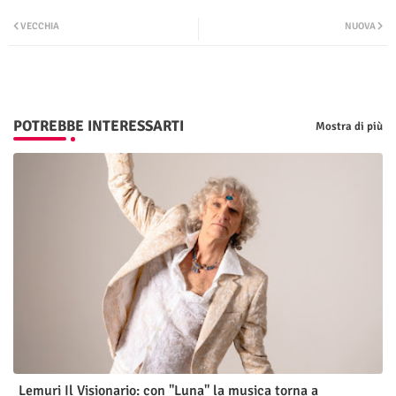
Twit
Wha
VECCHIA
NUOVA
ter
tsap
p
POTREBBE INTERESSARTI
Mostra di più
Lemuri Il Visionario: con "Luna" la musica torna a