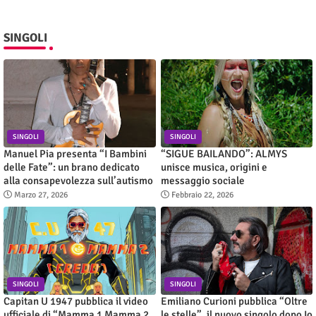
SINGOLI
SINGOLI
SINGOLI
Manuel Pia presenta “I Bambini
“SIGUE BAILANDO”: ALMYS
delle Fate”: un brano dedicato
unisce musica, origini e
alla consapevolezza sull’autismo
messaggio sociale
Marzo 27, 2026
Febbraio 22, 2026
SINGOLI
SINGOLI
Capitan U 1947 pubblica il video
Emiliano Curioni pubblica “Oltre
ufficiale di “Mamma 1 Mamma 2
le stelle”, il nuovo singolo dopo Io