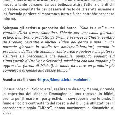
mezzo a tante persone. La sua bellezza attira l’attenzione di chi
vorrebbe conquistarla per passare il resto della serata insieme a
lei, facendo perdere d'importanza tutto ciò che potrebbe accadere
intorno.
Spiegano gli artisti a proposito del brano
:
“Solo io e te” è una
ventata d’aria fresca salentina, l’ideale per una calda giornata
estiva. È un brano prodotto da Sirom e Francesco Chetta, cantato
da Dreivor, Seventin e Michel. L’idea del pezzo è nata in una
normale giornata in studio tra amici/collaboratori, quando in
previsione dell’estate abbiamo voluto creare qualcosa che potesse
risultare sia orecchiabile che ballabile. puntando appunto sul
ritmo (strofe di Dreivor e Seventin). mischiato con una rappata più
aggressive (strofa di Michel), in modo da avere un prodotto più
completo e originale allo stesso tempo.”
Ascolta ora il brano
:
https://kimura.lnk.to/soloioete
Il visual video di “Solo io e te”, realizzato da Roby Manini, riprende
la copertina del singolo: l’immagine di una ragazza in bikini,
pronta per il mare e i party estivi. In sovrapposizione le onde, il
fumo e i colori contrastanti del rosso e del blu, già utilizzati per il
precedente singolo “Affare”, danno movimento e dinamicità al
visual.