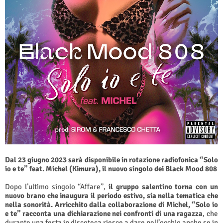
Dal 23 giugno 2023 sarà disponibile in rotazione radiofonica “Solo
io e te” feat. Michel (Kimura), il nuovo singolo dei Black Mood 808
Dopo l’ultimo singolo “Affare”,
il gruppo salentino torna con un
nuovo brano che inaugura il periodo estivo, sia nella tematica che
nella sonorità. Arricchito dalla collaborazione di Michel, “Solo io
e te” racconta una dichiarazione nei confronti di una ragazza
, che
durante una festa in discoteca riesce a dare nell’occhio anche se in