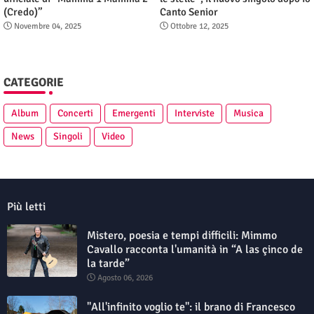
(Credo)”
Canto Senior
Novembre 04, 2025
Ottobre 12, 2025
CATEGORIE
Album
Concerti
Emergenti
Interviste
Musica
News
Singoli
Video
Più letti
Mistero, poesia e tempi difficili: Mimmo
Cavallo racconta l'umanità in “A las çinco de
la tarde”
Agosto 06, 2026
"All'infinito voglio te": il brano di Francesco