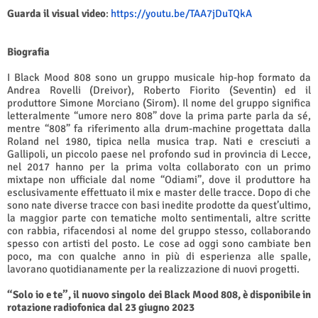
Guarda il visual video
:
https://youtu.be/TAA7jDuTQkA
Biografia
I Black Mood 808 sono un gruppo musicale hip-hop formato da
Andrea Rovelli (Dreivor), Roberto Fiorito (Seventin) ed il
produttore Simone Morciano (Sirom). Il nome del gruppo significa
letteralmente “umore nero 808” dove la prima parte parla da sé,
mentre “808” fa riferimento alla drum-machine progettata dalla
Roland nel 1980, tipica nella musica trap. Nati e cresciuti a
Gallipoli, un piccolo paese nel profondo sud in provincia di Lecce,
nel 2017 hanno per la prima volta collaborato con un primo
mixtape non ufficiale dal nome “Odiami”, dove il produttore ha
esclusivamente effettuato il mix e master delle tracce. Dopo di che
sono nate diverse tracce con basi inedite prodotte da quest’ultimo,
la maggior parte con tematiche molto sentimentali, altre scritte
con rabbia, rifacendosi al nome del gruppo stesso, collaborando
spesso con artisti del posto. Le cose ad oggi sono cambiate ben
poco, ma con qualche anno in più di esperienza alle spalle,
lavorano quotidianamente per la realizzazione di nuovi progetti.
“Solo io e te”, il nuovo singolo dei Black Mood 808, è disponibile in
rotazione radiofonica dal 23 giugno 2023