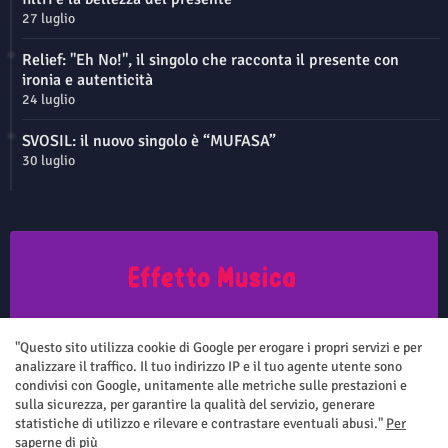
27 luglio
Relief: "Eh No!", il singolo che racconta il presente con
ironia e autenticità
24 luglio
SVOSIL: il nuovo singolo è “MUFASA”
30 luglio
Questo sito non rappresenta una testata giornalistica in quanto viene
aggiornato senza nessuna periodicità. Non può pertanto considerarsi
"Questo sito utilizza cookie di Google per erogare i propri servizi e per
un prodotto editoriale ai sensi della legge n.62 del 7.03.2001
analizzare il traffico. Il tuo indirizzo IP e il tuo agente utente sono
condivisi con Google, unitamente alle metriche sulle prestazioni e
sulla sicurezza, per garantire la qualità del servizio, generare
statistiche di utilizzo e rilevare e contrastare eventuali abusi."
Per
saperne di più