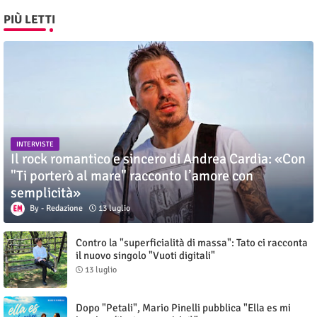
PIÙ LETTI
INTERVISTE
Il rock romantico e sincero di Andrea Cardia: «Con
"Ti porterò al mare" racconto l’amore con
semplicità»
Redazione
13 luglio
Contro la "superficialità di massa": Tato ci racconta
il nuovo singolo "Vuoti digitali"
13 luglio
Dopo "Petali", Mario Pinelli pubblica "Ella es mi