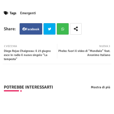
Tags
Emergenti
Facebook
Twit
Wha
VECCHIA
NUOVA
Diego Rojas Chaigneau: il 23 giugno
Phebo: fuori il video di “Mondiale” feat.
ter
tsap
esce in radio il nuovo singolo “La
Anonimo Italiano
tempesta”
p
POTREBBE INTERESSARTI
Mostra di più