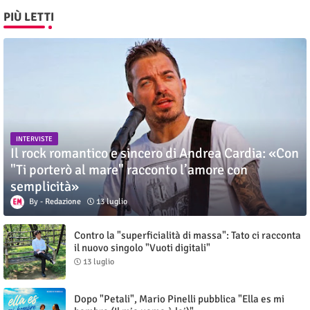
PIÙ LETTI
INTERVISTE
Il rock romantico e sincero di Andrea Cardia: «Con
"Ti porterò al mare" racconto l’amore con
semplicità»
Redazione
13 luglio
Contro la "superficialità di massa": Tato ci racconta
il nuovo singolo "Vuoti digitali"
13 luglio
Dopo "Petali", Mario Pinelli pubblica "Ella es mi