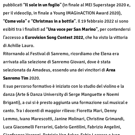
pubblicati “
Il sole in un foglio
” (in finale al MEI Superstage 2020 e,
per il videoclip, in finale a Young IMAGinACTION Award 2020),
“
Come volo
” e “
Christmas in a bottle
”. Il 19 febbraio 2022 si sono
esibiti tra i finalisti ad “
Una voce per San Marino
”, per contendersi
l’accesso a
Eurovision Song Contest 2022
, che ha visto la vittoria
di Achille Lauro.
Ritornando al Festival di Sanremo, ricordiamo che Elena era
arrivata alla selezione di Sanremo Giovani, dove è stata
selezionata da Amadeus, essendo una dei vincitori di
Area
Sanremo Tim
2020.
Il suo percorso formativo è iniziato con lo studio del violino e la
danza (Arte & Danza University di Serge Manguette e Noemi
Briganti), a cui si è presto aggiunta una formazione sul musical e
canto. Tra i docenti di maggior rilievo: Fioretta Mari, Denny
Lemmo, Ivano Marescotti, Janine Molinari, Christine Grimandi,
Luca Giacomelli Ferrarini, Gabrio Gentilini, Fabrizio Angelini,