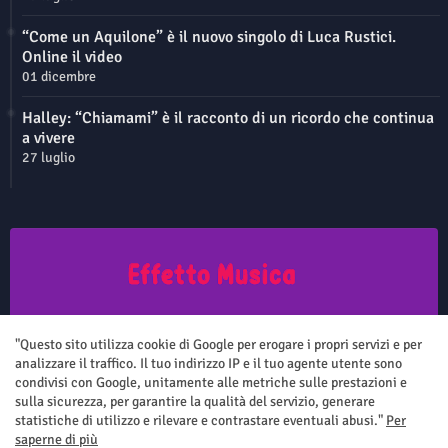
“Come un Aquilone” è il nuovo singolo di Luca Rustici.
Online il video
01 dicembre
Halley: “Chiamami” è il racconto di un ricordo che continua
a vivere
27 luglio
Questo sito non rappresenta una testata giornalistica in quanto viene
aggiornato senza nessuna periodicità. Non può pertanto considerarsi
"Questo sito utilizza cookie di Google per erogare i propri servizi e per
un prodotto editoriale ai sensi della legge n.62 del 7.03.2001
analizzare il traffico. Il tuo indirizzo IP e il tuo agente utente sono
condivisi con Google, unitamente alle metriche sulle prestazioni e
sulla sicurezza, per garantire la qualità del servizio, generare
statistiche di utilizzo e rilevare e contrastare eventuali abusi."
Per
saperne di più
Home
Chi siamo
Contatti
Privacy Policy