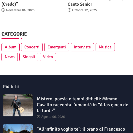
(Credo)”
Canto Senior
Novembre 04, 2025
Ottobre 12, 2025
CATEGORIE
Album
Concerti
Emergenti
Interviste
Musica
News
Singoli
Video
Più letti
Mistero, poesia e tempi difficili: Mimmo
Cavallo racconta l'umanità in “A las çinco de
la tarde”
Agosto 06, 2026
"All'infinito voglio te": il brano di Francesco