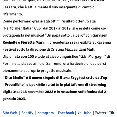
Gianfranco Vergoni, Patricia Van Acker, Fabio Lazzara e Ivan
Lazzara, che è attualmente il suo insegnante di canto di
riferimento.
Come performer, grazie agli ottimi risultati ottenuti alla
“Performer Italian Cup” dal 2017 al 2019, si è esibita come co-
protagonista nel musical “Un papà sotto l’albero” con
Garrison
Rochelle
e
Fioretta Mari
; in precedenza si era esibita al Ravenna
Festival sotto la direzione di Cristina Mazzavillani Muti.
Diplomata con 100 e lode al Liceo Linguistico “G.B. Morgagni” di
Forlì, nello stesso anno di Sanremo, ora ha deciso di dedicarsi
pienamente al proprio progetto musicale.
“Dito Medio” è il nuovo singolo di Elena Faggi estratto dall'ep
“Prevedibile” disponibile su tutte le piattaforme di streaming
digitale dal
18 novembre
2022 e in rotazione radiofonica dal 2
gennaio 2023.
Sito Web
|
Spotify
|
Instagram
|
Facebook
|
YouTube
|
Twitter
|
Tik