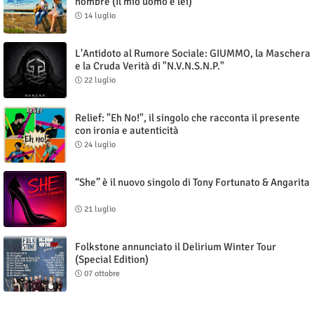
hombre (Il mio uomo è lei)"
14 luglio
L'Antidoto al Rumore Sociale: GIUMMO, la Maschera
e la Cruda Verità di "N.V.N.S.N.P."
22 luglio
Relief: "Eh No!", il singolo che racconta il presente
con ironia e autenticità
24 luglio
“She” è il nuovo singolo di Tony Fortunato & Angarita
21 luglio
Folkstone annunciato il Delirium Winter Tour
(Special Edition)
07 ottobre