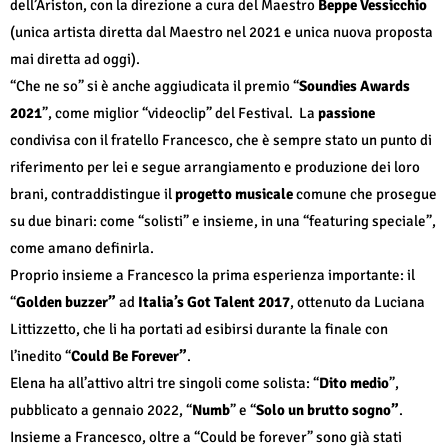
dell’Ariston, con la direzione a cura del Maestro
Beppe Vessicchio
(unica artista diretta dal Maestro nel 2021 e unica nuova proposta
mai diretta ad oggi).
“Che ne so” si è anche aggiudicata il premio “
Soundies Awards
2021
”, come miglior “videoclip” del Festival. La
passione
condivisa con il fratello Francesco, che è sempre stato un punto di
riferimento per lei e segue arrangiamento e produzione dei loro
brani, contraddistingue il
progetto musicale
comune che prosegue
su due binari: come “solisti” e insieme, in una “featuring speciale”,
come amano definirla.
Proprio insieme a Francesco la prima esperienza importante: il
“
Golden buzzer”
ad
Italia’s Got Talent 2017
, ottenuto da Luciana
Littizzetto, che li ha portati ad esibirsi durante la finale con
l’inedito “
Could Be Forever”
.
Elena ha all’attivo altri tre singoli come solista: “
Dito medio
”,
pubblicato a gennaio 2022, “
Numb
” e “
Solo un brutto sogno”
.
Insieme a Francesco, oltre a “Could be forever” sono già stati