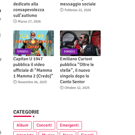
dedicato alla
messaggio sociale
consapevolezza
ù
Febbraio 22, 2026
sull’autismo
n
Marzo 27, 2026
l
SINGOLI
SINGOLI
Capitan U 1947
Emiliano Curioni
n
pubblica il video
pubblica “Oltre le
ufficiale di “Mamma
stelle”, il nuovo
1 Mamma 2 (Credo)”
singolo dopo Io
Canto Senior
Novembre 04, 2025
Ottobre 12, 2025
CATEGORIE
Album
Concerti
Emergenti
i