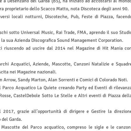
e a Desenzano del Garda (BS), ha iniziato ad accostarsi al mond
a proprietario dello Scacco Matto, nota Discoteca degli anni 90.
ersi locali notturni, Discoteche, Pub, Feste di Piazza, facend
schi sotto Universal Music, Rai Trade, FMA, aprendo il suo Studi
n la sua Azienda Discografica Sound Management Corporation.
ti riuscendo ad uscire dal 2014 nel Magazine di Hit Mania co
Parchi Acquatici, Aziende, Mascotte, Canzoni Natalizie e Squadr
uscita nei Magazine nazionali.
n Arrow, Sandy Marton, Alan Sorrenti e Comici di Colorado Noti.
l Parco Acquatico La Quiete creando Party ed Eventi di rilevanz
i Rosse, CastelDebole Sotto Le Stelle e Altri eventi di Piazza dell
017, grazie all’opportunità di dirigere e Gestire la direzion
 del Garda.
a Mascotte del Parco acquatico, compreso le sigle e le canzon