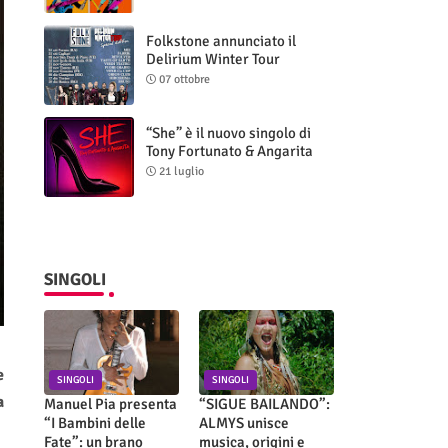
Folkstone annunciato il
Delirium Winter Tour
(Special Edition)
07 ottobre
“She” è il nuovo singolo di
Tony Fortunato & Angarita
21 luglio
SINGOLI
e
SINGOLI
SINGOLI
a
Manuel Pia presenta
“SIGUE BAILANDO”:
“I Bambini delle
ALMYS unisce
Fate”: un brano
musica, origini e