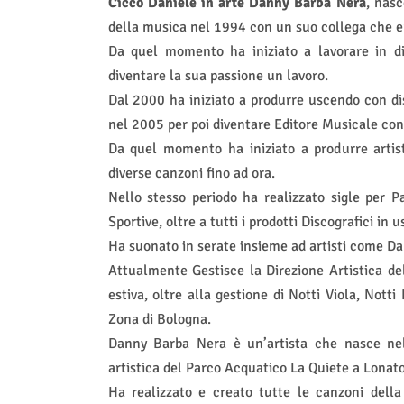
Cicco Daniele in arte Danny Barba Nera
, nasc
della musica nel 1994 con un suo collega che er
Da quel momento ha iniziato a lavorare in div
diventare la sua passione un lavoro.
Dal 2000 ha iniziato a produrre uscendo con di
nel 2005 per poi diventare Editore Musicale co
Da quel momento ha iniziato a produrre artis
diverse canzoni fino ad ora.
Nello stesso periodo ha realizzato sigle per 
Sportive, oltre a tutti i prodotti Discografici in 
Ha suonato in serate insieme ad artisti come Da
Attualmente Gestisce la Direzione Artistica de
estiva, oltre alla gestione di Notti Viola, Nott
Zona di Bologna.
Danny Barba Nera è un’artista che nasce nel 2
artistica del Parco Acquatico La Quiete a Lonato
Ha realizzato e creato tutte le canzoni dell