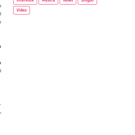
Interviste
Musica
News
Singoli
o
Video
i
e
a
a
i
.
,