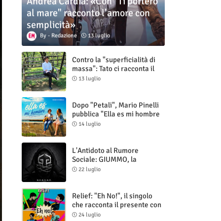
Andrea Cardia: «Con "Ti porterò
al mare" racconto l’amore con
semplicità»
Redazione
13 luglio
Contro la "superficialità di
massa": Tato ci racconta il
nuovo singolo "Vuoti digitali"
13 luglio
Dopo "Petali", Mario Pinelli
pubblica "Ella es mi hombre
(Il mio uomo è lei)"
14 luglio
L'Antidoto al Rumore
Sociale: GIUMMO, la
Maschera e la Cruda Verità
22 luglio
di "N.V.N.S.N.P."
Relief: "Eh No!", il singolo
che racconta il presente con
ironia e autenticità
24 luglio