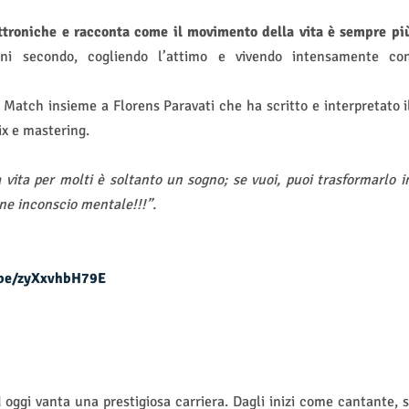
ttroniche e racconta come il movimento della vita è sempre pi
ni secondo, cogliendo l’attimo e vivendo intensamente co
o Match insieme a Florens Paravati che ha scritto e interpretato i
ix e mastering.
 vita per molti è soltanto un sogno; se vuoi, puoi trasformarlo i
ne inconscio mentale!!!”.
.be/zyXxvhbH79E
d oggi vanta una prestigiosa carriera. Dagli inizi come cantante, s