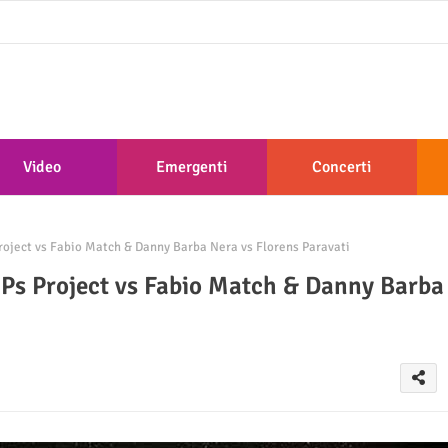
Video
Emergenti
Concerti
roject vs Fabio Match & Danny Barba Nera vs Florens Paravati
 Ps Project vs Fabio Match & Danny Barba