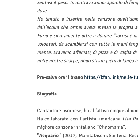
sentiva il peso. Incontravo amici sporchi di fang
dove.
Ho tenuto a inserire nella canzone quell’uomo
dall’acqua che ormai aveva invaso la propria ab
Furio e sicuramente oltre a donare "sorrisi e mele
volontari, da scambiarsi con tutte le mani fan
niente. Eravamo affamati, di pizza e di voglia d
nelle nostre scarpe, negli stivali pieni di fango
Pre-salva ora il brano
https://bfan.link/nelle-t
Biografia
Cantautore livornese, ha all'attivo cinque alb
Ha collaborato con l’artista americana
Lisa P
migliore canzone in italiano “Clinomania”.
"Acquario"
(2017, ManitaDischi/Santeria Reco