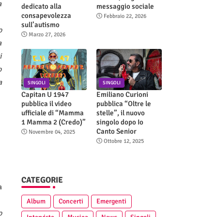
a
dedicato alla
messaggio sociale
consapevolezza
Febbraio 22, 2026
sull’autismo
o
Marzo 27, 2026
a
i
o
a
SINGOLI
SINGOLI
Capitan U 1947
Emiliano Curioni
pubblica il video
pubblica “Oltre le
ufficiale di “Mamma
stelle”, il nuovo
1 Mamma 2 (Credo)”
singolo dopo Io
Canto Senior
Novembre 04, 2025
Ottobre 12, 2025
CATEGORIE
a
Album
Concerti
Emergenti
o