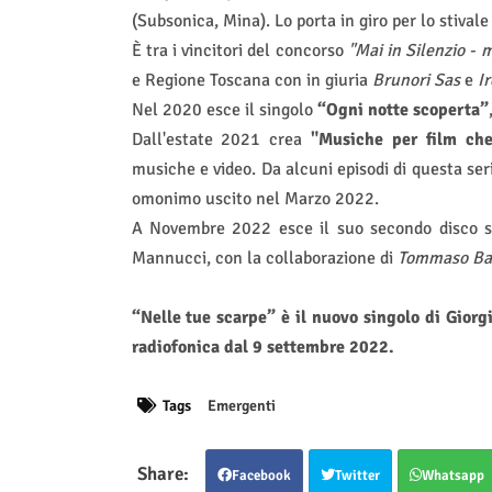
(Subsonica, Mina). Lo porta in giro per lo stivale 
È tra i vincitori del concorso
"Mai in Silenzio - 
e Regione Toscana con in giuria
Brunori Sas
e
I
Nel 2020 esce il singolo
“Ogni notte scoperta”
Dall'estate 2021 crea
"Musiche per film ch
musiche e video. Da alcuni episodi di questa se
omonimo uscito nel Marzo 2022.
A Novembre 2022 esce il suo secondo disco s
Mannucci, con la collaborazione di
Tommaso Ba
“Nelle tue scarpe” è il nuovo singolo di Giorg
radiofonica dal 9 settembre 2022.
Tags
Emergenti
Facebook
Twitter
Whatsapp