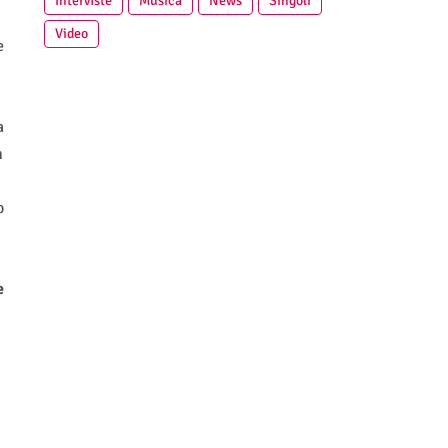
Interviste
Musica
News
Singoli
Video
e
a
m
o
e