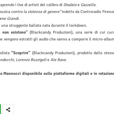
aprendo i live di artisti del calibro di
Diodato
e
Gazzelle
.
musica contro la violenza di genere"
indetto da Controradio Firenz
rene Grandi
.
, una struggente ballata nata durante il lockdown.
e non esistono"
(Blackcandy Produzioni), una serie di cui cur
rie vengono estratti gli audio che vanno a comporre il micro-albu
olista
“Scoprire”
(Blackcandy Produzioni), prodotto dallo stess
ndecchi
,
Lorenzo Buzzigoli
e
Ale Bavo
.
io Mannucci disponibile sulle piattaforme digitali e in rotazion