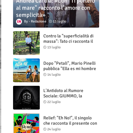
Andrea Cardia: «Con "Ti porterò
al mare" racconto l’amore con
semplicità»
Redazione
13 luglio
Contro la "superficialità di
massa": Tato ci racconta il
nuovo singolo "Vuoti digitali"
13 luglio
Dopo "Petali", Mario Pinelli
pubblica "Ella es mi hombre
(Il mio uomo è lei)"
14 luglio
L'Antidoto al Rumore
Sociale: GIUMMO, la
Maschera e la Cruda Verità
22 luglio
di "N.V.N.S.N.P."
Relief: "Eh No!", il singolo
che racconta il presente con
ironia e autenticità
24 luglio