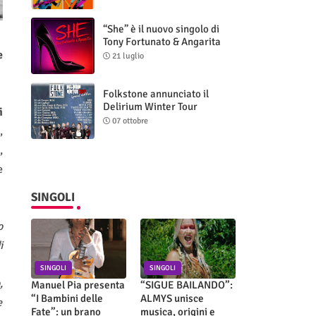
“She” è il nuovo singolo di
Tony Fortunato & Angarita
e
21 luglio
Folkstone annunciato il
Delirium Winter Tour
i
(Special Edition)
07 ottobre
,
,
e
SINGOLI
o
i
SINGOLI
SINGOLI
,
Manuel Pia presenta
“SIGUE BAILANDO”:
“I Bambini delle
ALMYS unisce
e
Fate”: un brano
musica, origini e