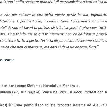
o intenti nello spostare brandelli di marciapiede arrivati chi sa d
 che per salvare la vita della nipote perde la sua, inghiottit
itazione. E poi c’è Furio, il capocantiere. Forse non si chiamav
” durante i lavori di pulizia, distribuiva pezzi di pizza per tutti 
gose. Uno schifo. ma in questi momenti non ce ne fregava propri
i rimettere tutto a posto. Tutta la disperazione l’avevamo rinchius
 e mota che non ci bloccava, ma anzi ci dava un enorme forza”.
ue-scarpe
um con band come Sinfonico Honolulu e Mandrake.
apineau
(Air; Jun Miyake). Vince nel 2016 il
Rock Contest
con l
rds) è il suo primo disco solista prodotto insieme ad
Ale Bav