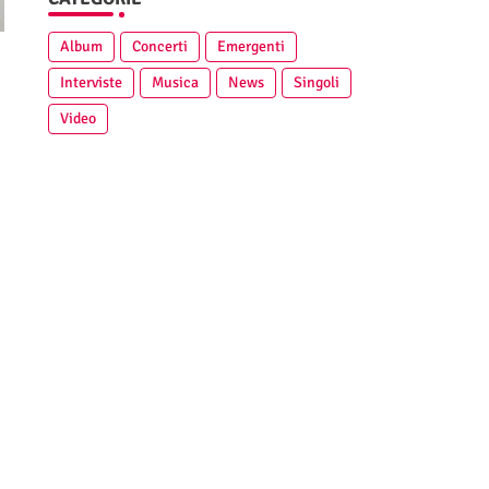
Album
Concerti
Emergenti
Interviste
Musica
News
Singoli
Video