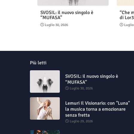
SVOSIL: il nuovo singolo è
“Che m
“MUFASA”
di Lor3
Luglio 30, 2026
Luglio
Più letti
SVOSIL: il nuovo singolo è
“MUFASA”
Luglio 30, 2026
Lemuri Il Visionario: con "Luna"
la musica torna a emozionare
senza fretta
Luglio 29, 2026