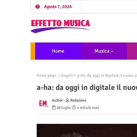
Agosto 7, 2026
Home
Musica
Home page
Singoli
a-ha: da oggi in digitale il nuovo s
a-ha: da oggi in digitale il nu
Author -
Redazione
08 luglio
4 minute read