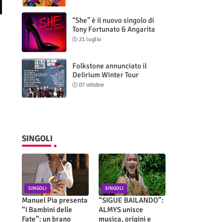
“She” è il nuovo singolo di
Tony Fortunato & Angarita
21 luglio
Folkstone annunciato il
Delirium Winter Tour
(Special Edition)
07 ottobre
SINGOLI
SINGOLI
SINGOLI
Manuel Pia presenta
“SIGUE BAILANDO”:
“I Bambini delle
ALMYS unisce
Fate”: un brano
musica, origini e