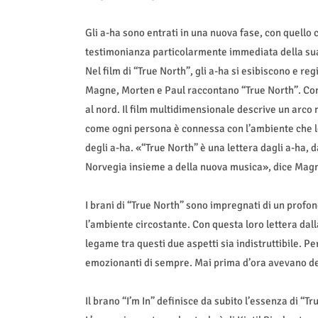
Gli a-ha sono entrati in una nuova fase, con quello 
testimonianza particolarmente immediata della su
Nel film di “True North”, gli a-ha si esibiscono e re
Magne, Morten e Paul raccontano “True North”. Come
al nord. Il film multidimensionale descrive un arco
come ogni persona è connessa con l’ambiente che lo 
degli a-ha. «“True North” è una lettera dagli a-ha, 
Norvegia insieme a della nuova musica», dice Mag
I brani di “True North” sono impregnati di un prof
l’ambiente circostante. Con questa loro lettera dal
legame tra questi due aspetti sia indistruttibile. Pe
emozionanti di sempre. Mai prima d’ora avevano dec
Il brano “I’m In” definisce da subito l’essenza di “Tru