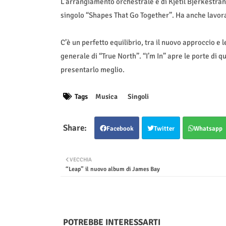
L’arrangiamento orchestrale è di Kjetil Bjerkestrand
singolo “Shapes That Go Together”. Ha anche lavora
C’è un perfetto equilibrio, tra il nuovo approccio e l
generale di “True North”. “I’m In” apre le porte di
presentarlo meglio.
Tags
Musica
Singoli
Facebook
Twitter
Whatsapp
VECCHIA
“Leap” il nuovo album di James Bay
POTREBBE INTERESSARTI