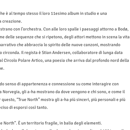
che è al tempo stesso il loro 11esimo album in studio e una
a creazione.
gistrano con l’orchestra. Con alle loro spalle i paesaggi attorno a Bodø,
 delle sequenze che si ripetono, degli attori mettono in scena la vita
 narrativo che abbraccia lo spirito delle nuove canzoni, mostrando
circonda. Il regista è Stian Andersen, collaboratore di lunga data
dal Circolo Polare Artico, una poesia che arriva dal profondo nord della
ne.
ondo senso di appartenenza e connessione su come interagire con
la Norvegia, gli a-ha mostrano da dove vengono e chi sono, e come il
r questo, “True North” mostra gli a-ha più sinceri, più personali e più
iso di esporsi così tanto.
e North”. È un territorio fragile, in balia degli elementi.