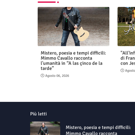
Mistero, poesia e tempi difficili:
"All'in
Mimmo Cavallo racconta
di Fran
l'umanità in “A las çinco de la
con Je
tarde”
Agosto
Agosto 06, 2026
Più letti
Mistero, poesia e tempi difficili:
Mimmo Cavallo racconta