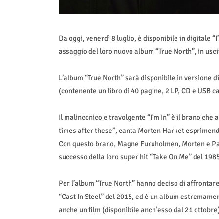
Da oggi, venerdì 8 luglio, è disponibile in digitale “
assaggio del loro nuovo album “True North”, in uscita
L’album “True North” sarà disponibile in versione di
(contenente un libro di 40 pagine, 2 LP, CD e USB ca
Il malinconico e travolgente “I’m In” è il brano che
times after these”, canta Morten Harket esprimend
Con questo brano, Magne Furuholmen, Morten e Paul
successo della loro super hit “Take On Me” del 19
Per l’album “True North” hanno deciso di affrontare 
“Cast In Steel” del 2015, ed è un album estremament
anche un film (disponibile anch’esso dal 21 ottobre