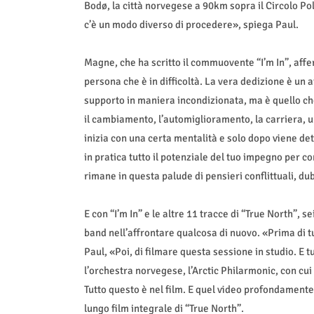
Bodø, la città norvegese a 90km sopra il Circolo Po
c’è un modo diverso di procedere», spiega Paul.
Magne, che ha scritto il commuovente “I’m In”, aff
persona che è in difficoltà. La vera dedizione è un a
supporto in maniera incondizionata, ma è quello che
il cambiamento, l’automiglioramento, la carriera, un
inizia con una certa mentalità e solo dopo viene det
in pratica tutto il potenziale del tuo impegno per 
rimane in questa palude di pensieri conflittuali, du
E con “I’m In” e le altre 11 tracce di “True North”, s
band nell’affrontare qualcosa di nuovo. «Prima di tu
Paul, «Poi, di filmare questa sessione in studio. E 
l’orchestra norvegese, l’Arctic Philarmonic, con cu
Tutto questo è nel film. E quel video profondament
lungo film integrale di “True North”.