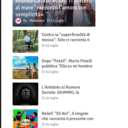
Andrea Cardia: «Con "Ti porterò
al mare" racconto l’amore con
semplicità»
Redazione
13 luglio
Contro la "superficialità di
massa": Tato ci racconta il
nuovo singolo "Vuoti digitali"
13 luglio
Dopo "Petali", Mario Pinelli
pubblica "Ella es mi hombre
(Il mio uomo è lei)"
14 luglio
L'Antidoto al Rumore
Sociale: GIUMMO, la
Maschera e la Cruda Verità
22 luglio
di "N.V.N.S.N.P."
Relief: "Eh No!", il singolo
che racconta il presente con
ironia e autenticità
24 luglio