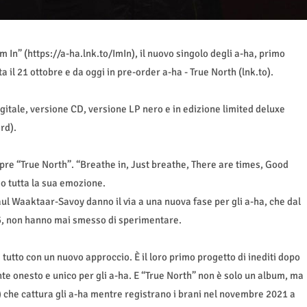
I’m In” (https://a-ha.lnk.to/ImIn), il nuovo singolo degli a-ha, primo
 il 21 ottobre e da oggi in pre-order a-ha - True North (lnk.to).
gitale, versione CD, versione LP nero e in edizione limited deluxe
rd).
 apre “True North”. “Breathe in, Just breathe, There are times, Good
o tutta la sua emozione.
 Waaktaar-Savoy danno il via a una nuova fase per gli a-ha, che dal
85, non hanno mai smesso di sperimentare.
tutto con un nuovo approccio. È il loro primo progetto di inediti dopo
e onesto e unico per gli a-ha. E “True North” non è solo un album, ma
) che cattura gli a-ha mentre registrano i brani nel novembre 2021 a