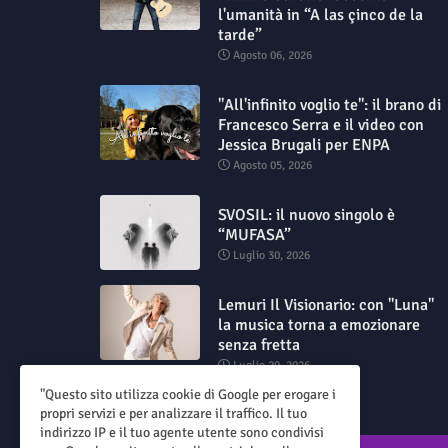
l'umanità in “A las çinco de la
tarde”
Agosto 06, 2026
"All'infinito voglio te": il brano di
Francesco Serra e il video con
Jessica Brugali per ENPA
Agosto 05, 2026
SVOSIL: il nuovo singolo è
“MUFASA”
Luglio 30, 2026
Lemuri Il Visionario: con "Luna"
la musica torna a emozionare
senza fretta
Luglio 29, 2026
"Questo sito utilizza cookie di Google per erogare i
propri servizi e per analizzare il traffico. Il tuo
indirizzo IP e il tuo agente utente sono condivisi