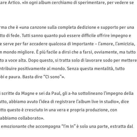
lare Artico. «In ogni album cerchiamo di sperimentare, per vedere se
erma che è «una canzone sulla completa dedizione e supporto per una
tto di fede. Tutti sanno quanto può essere difficile offrire impegno e
 serve per far accadere qualcosa di importante – l’amore, l’amicizia,
 mondo migliore. È più facile a dirsi che a farsi, ovviamente, ma tutto
to a voce alta. Dopo questo, si tratta solo di lavorare sodo per mettere
contribuire positivamente al mondo. Senza questa mentalità, tutto
bbi e paura. Basta dire “Ci sono”».
ei scritte da Magne e sei da Paul, gli a-ha sottolineano l’impegno della
tto, abbiamo avuto l’idea di registrare l’album live in studio», dice
tutto questo è cresciuto in una vera e propria produzione, con
i abbiamo collaborato».
e emozionante che accompagna “I’m In” è solo una parte, estratta dal