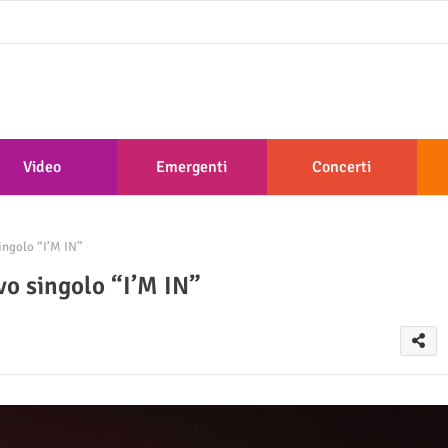
Video
Emergenti
Concerti
ingolo “I’M IN”
ovo singolo “I’M IN”