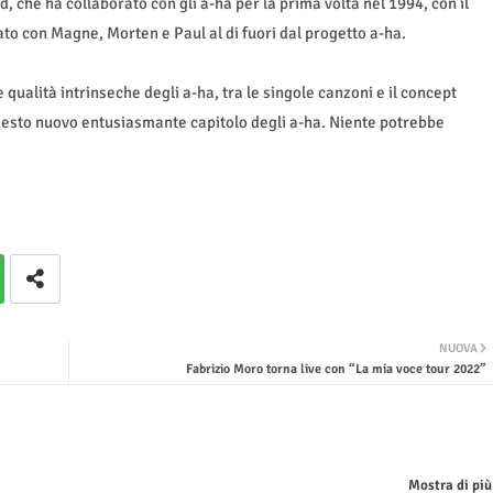
, che ha collaborato con gli a-ha per la prima volta nel 1994, con il
to con Magne, Morten e Paul al di fuori dal progetto a-ha.
e qualità intrinseche degli a-ha, tra le singole canzoni e il concept
 questo nuovo entusiasmante capitolo degli a-ha. Niente potrebbe
NUOVA
Fabrizio Moro torna live con “La mia voce tour 2022”
Mostra di più