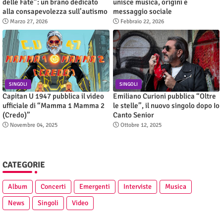
delle Fate”: un brano dedicato
unisce musica, origini e
alla consapevolezza sull’autismo
messaggio sociale
Marzo 27, 2026
Febbraio 22, 2026
SINGOLI
SINGOLI
Capitan U 1947 pubblica il video
Emiliano Curioni pubblica “Oltre
ufficiale di “Mamma 1 Mamma 2
le stelle”, il nuovo singolo dopo Io
(Credo)”
Canto Senior
Novembre 04, 2025
Ottobre 12, 2025
CATEGORIE
Album
Concerti
Emergenti
Interviste
Musica
News
Singoli
Video