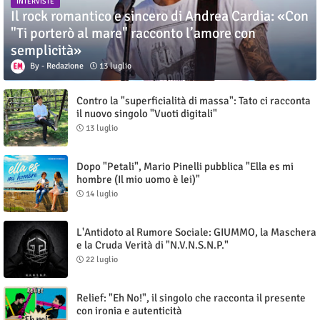
INTERVISTE
Il rock romantico e sincero di Andrea Cardia: «Con
"Ti porterò al mare" racconto l’amore con
semplicità»
Redazione
13 luglio
Contro la "superficialità di massa": Tato ci racconta
il nuovo singolo "Vuoti digitali"
13 luglio
Dopo "Petali", Mario Pinelli pubblica "Ella es mi
hombre (Il mio uomo è lei)"
14 luglio
L'Antidoto al Rumore Sociale: GIUMMO, la Maschera
e la Cruda Verità di "N.V.N.S.N.P."
22 luglio
Relief: "Eh No!", il singolo che racconta il presente
con ironia e autenticità