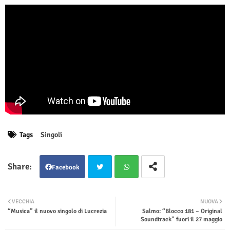
Tags
Singoli
Facebook
Twit
Wha
VECCHIA
NUOVA
“Musica” il nuovo singolo di Lucrezia
Salmo: “Blocco 181 – Original
ter
tsap
Soundtrack” fuori il 27 maggio