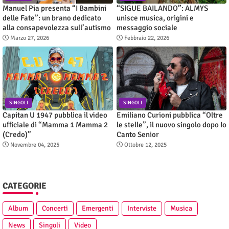
Manuel Pia presenta “I Bambini
“SIGUE BAILANDO”: ALMYS
delle Fate”: un brano dedicato
unisce musica, origini e
alla consapevolezza sull’autismo
messaggio sociale
Marzo 27, 2026
Febbraio 22, 2026
SINGOLI
SINGOLI
Capitan U 1947 pubblica il video
Emiliano Curioni pubblica “Oltre
ufficiale di “Mamma 1 Mamma 2
le stelle”, il nuovo singolo dopo Io
(Credo)”
Canto Senior
Novembre 04, 2025
Ottobre 12, 2025
CATEGORIE
Album
Concerti
Emergenti
Interviste
Musica
News
Singoli
Video