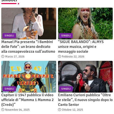
SINGOLI
SINGOLI
Manuel Pia presenta “I Bambini
“SIGUE BAILANDO”: ALMYS
delle Fate”: un brano dedicato
unisce musica, origini e
alla consapevolezza sull’autismo
messaggio sociale
Marzo 27, 2026
Febbraio 22, 2026
SINGOLI
SINGOLI
Capitan U 1947 pubblica il video
Emiliano Curioni pubblica “Oltre
ufficiale di “Mamma 1 Mamma 2
le stelle”, il nuovo singolo dopo Io
(Credo)”
Canto Senior
Novembre 04, 2025
Ottobre 12, 2025