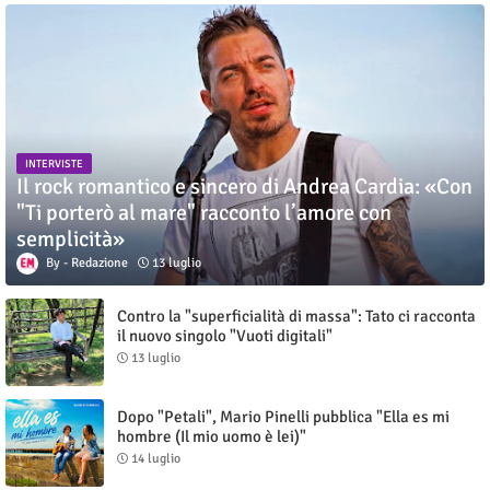
INTERVISTE
Il rock romantico e sincero di Andrea Cardia: «Con
"Ti porterò al mare" racconto l’amore con
semplicità»
Redazione
13 luglio
Contro la "superficialità di massa": Tato ci racconta
il nuovo singolo "Vuoti digitali"
13 luglio
Dopo "Petali", Mario Pinelli pubblica "Ella es mi
hombre (Il mio uomo è lei)"
14 luglio