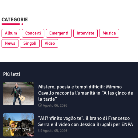
CATEGORIE
Album
Concerti
Emergenti
Interviste
Musica
News
Singoli
Video
Più letti
Mistero, poesia e tempi difficili: Mimmo
Cavallo racconta l'umanità in “A las çinco de
la tarde”
Agosto 06, 2026
"All'infinito voglio te": il brano di Francesco
Serra e il video con Jessica Brugali per ENPA
Agosto 05, 2026