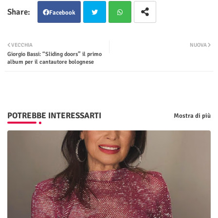
Facebook
Twit
Wha
VECCHIA
NUOVA
Giorgio Bassi: “Sliding doors” il primo
ter
tsap
album per il cantautore bolognese
p
POTREBBE INTERESSARTI
Mostra di più