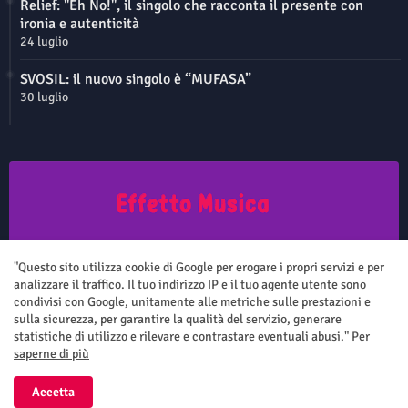
Relief: "Eh No!", il singolo che racconta il presente con
ironia e autenticità
24 luglio
SVOSIL: il nuovo singolo è “MUFASA”
30 luglio
Questo sito non rappresenta una testata giornalistica in quanto viene
aggiornato senza nessuna periodicità. Non può pertanto considerarsi
"Questo sito utilizza cookie di Google per erogare i propri servizi e per
un prodotto editoriale ai sensi della legge n.62 del 7.03.2001
analizzare il traffico. Il tuo indirizzo IP e il tuo agente utente sono
condivisi con Google, unitamente alle metriche sulle prestazioni e
sulla sicurezza, per garantire la qualità del servizio, generare
statistiche di utilizzo e rilevare e contrastare eventuali abusi."
Per
saperne di più
Home
Chi siamo
Contatti
Privacy Policy
Accetta
All Right Reserved Copyright ©
Effetto Musica