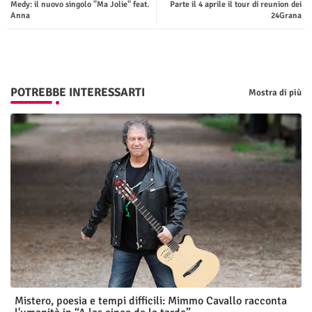
Medy: il nuovo singolo "Ma Jolie" feat.
Parte il 4 aprile il tour di reunion dei
ter
tsap
Anna
24Grana
p
POTREBBE INTERESSARTI
Mostra di più
Mistero, poesia e tempi difficili: Mimmo Cavallo racconta