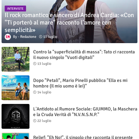
INTERVISTE
Il rock romantico e sincero di Andrea Cardia: «Con
"Ti porterò al mare" racconto l’amore con
semplicità»
Redazione
13 luglio
Contro la "superficialità di massa": Tato ci racconta
il nuovo singolo "Vuoti digitali"
13 luglio
Dopo "Petali", Mario Pinelli pubblica "Ella es mi
hombre (Il mio uomo è lei)"
14 luglio
L'Antidoto al Rumore Sociale: GIUMMO, la Maschera
e la Cruda Verità di "N.V.N.S.N.P."
22 luglio
Relief: "Eh No!", il singolo che racconta il presente