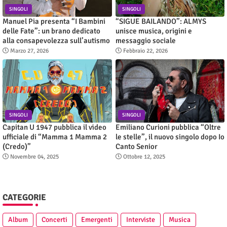
SINGOLI
SINGOLI
Manuel Pia presenta “I Bambini
“SIGUE BAILANDO”: ALMYS
delle Fate”: un brano dedicato
unisce musica, origini e
alla consapevolezza sull’autismo
messaggio sociale
Marzo 27, 2026
Febbraio 22, 2026
SINGOLI
SINGOLI
Capitan U 1947 pubblica il video
Emiliano Curioni pubblica “Oltre
ufficiale di “Mamma 1 Mamma 2
le stelle”, il nuovo singolo dopo Io
(Credo)”
Canto Senior
Novembre 04, 2025
Ottobre 12, 2025
CATEGORIE
Album
Concerti
Emergenti
Interviste
Musica