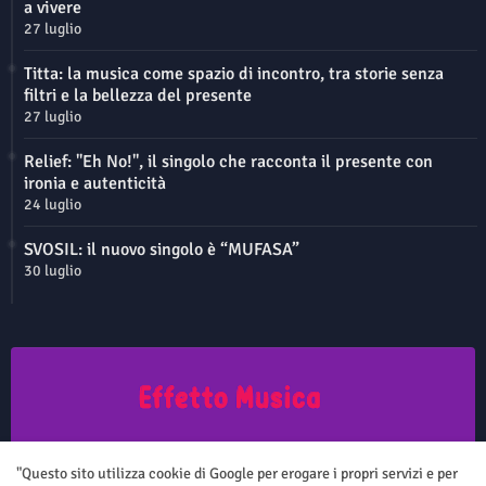
a vivere
27 luglio
Titta: la musica come spazio di incontro, tra storie senza
filtri e la bellezza del presente
27 luglio
Relief: "Eh No!", il singolo che racconta il presente con
ironia e autenticità
24 luglio
SVOSIL: il nuovo singolo è “MUFASA”
30 luglio
Questo sito non rappresenta una testata giornalistica in quanto viene
aggiornato senza nessuna periodicità. Non può pertanto considerarsi
"Questo sito utilizza cookie di Google per erogare i propri servizi e per