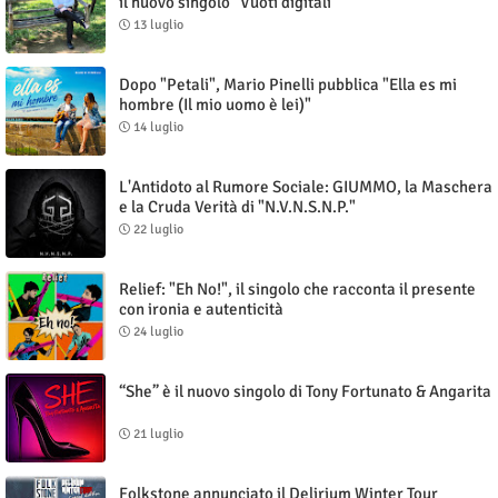
il nuovo singolo "Vuoti digitali"
13 luglio
Dopo "Petali", Mario Pinelli pubblica "Ella es mi
hombre (Il mio uomo è lei)"
14 luglio
L'Antidoto al Rumore Sociale: GIUMMO, la Maschera
e la Cruda Verità di "N.V.N.S.N.P."
22 luglio
Relief: "Eh No!", il singolo che racconta il presente
con ironia e autenticità
24 luglio
“She” è il nuovo singolo di Tony Fortunato & Angarita
21 luglio
Folkstone annunciato il Delirium Winter Tour