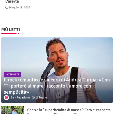
Caserta
Maggio 19, 2026
PIÙ LETTI
INTERVISTE
Il rock romantico e sincero di Andrea Cardia: «Con
"Ti porterò al mare" racconto l’amore con
semplicità»
Redazione
13 luglio
Contro la "superficialità di massa": Tato ci racconta