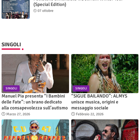
(Special Edition)
07 ottobre
SINGOLI
SINGOLI
SINGOLI
Manuel Pia presenta “I Bambini
“SIGUE BAILANDO”: ALMYS
delle Fate”: un brano dedicato
unisce musica, origini e
alla consapevolezza sull’autismo
messaggio sociale
Marzo 27, 2026
Febbraio 22, 2026