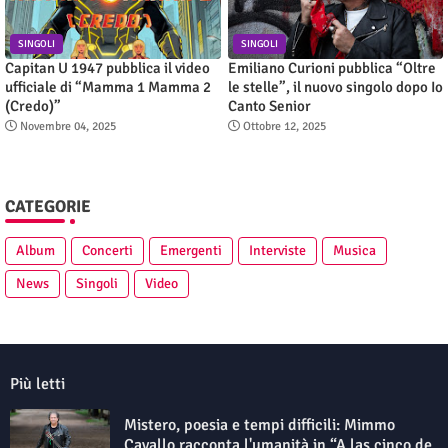
SINGOLI
SINGOLI
Capitan U 1947 pubblica il video
Emiliano Curioni pubblica “Oltre
ufficiale di “Mamma 1 Mamma 2
le stelle”, il nuovo singolo dopo Io
(Credo)”
Canto Senior
Novembre 04, 2025
Ottobre 12, 2025
CATEGORIE
Album
Concerti
Emergenti
Interviste
Musica
News
Singoli
Video
Più letti
Mistero, poesia e tempi difficili: Mimmo
Cavallo racconta l'umanità in “A las çinco de