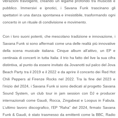
vibrazioni travolgenti, creando un legame profondo tra musicisti e
pubblico. Immersivi e ipnotici, i Savana Funk trascinano gli
spettatori in una danza spontanea e irresistibile, trasformando ogni
concerto in un rituale di condivisione e movimento.
Con i loro suoni potenti, che mescolano tradizione e innovazione, i
Savana Funk si sono affermati come una delle realtà più innovative
della scena musicale italiana. Cinque album all’attivo, un EP e
centinaia di concerti in tutta Italia: il trio ha fatto del live la sua cifra
distintiva, al punto da essere invitato da Jovanotti sul palco del Jova
Beach Party tra il 2019 e il 2022 e da aprire il concerto dei Red Hot
Chili Peppers al Firenze Rocks nel 2022. Tra la fine del 2023 e
l’inizio del 2024, i Savana Funk si sono dedicati al progetto Savana
Sound System, un club tour in jam session con DJ e producer
internazionali come Gaudi, Rocca, Zingabeat e Loopus in Fabula.
L’ultimo lavoro discografico, l’EP "Raha" del 2024, firmato Savana
Funk & Gaudi, è stato trasmesso da emittenti come la BBC, Radio