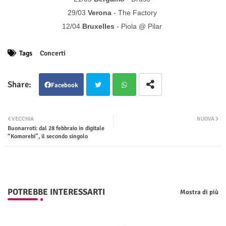
29/03
Verona
- The Factory
12/04
Bruxelles
- Piola @ Pilar
Tags
Concerti
Facebook
Twit
Wha
VECCHIA
NUOVA
Buonarroti: dal 28 febbraio in digitale
ter
tsap
“Komorebi”, il secondo singolo
p
POTREBBE INTERESSARTI
Mostra di più