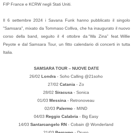
FIP France e KCRW negli Stati Uniti.
Il 6 settembre 2024 i Savana Funk hanno pubblicato il singolo
"Samsara", mixato da Tommaso Colliva, che ha inaugurato il nuovo
corso della band, seguito il 4 ottobre da “Wa Zina” feat. Willie
Peyote e dal Samsara Tour, un fitto calendario di concerti in tutta
Italia.
SAMSARA TOUR – NUOVE DATE
26/02
Londra
- Soho Calling @21soho
27/02
Catania
- Zo
28/02
Siracusa
- Sonica
01/03
Messina
- Retronoveau
02/03
Palermo
- MIND
04/03
Reggio Calabria
- Big Easy
14/03
Santarcangelo RN
- Cobain @ Wonderland
21/03
Bergamo
- Druso