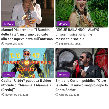
SINGOLI
SINGOLI
Manuel Pia presenta “I Bambini
“SIGUE BAILANDO”: ALMYS
delle Fate”: un brano dedicato
unisce musica, origini e
alla consapevolezza sull’autismo
messaggio sociale
Marzo 27, 2026
Febbraio 22, 2026
SINGOLI
SINGOLI
Capitan U 1947 pubblica il video
Emiliano Curioni pubblica “Oltre
ufficiale di “Mamma 1 Mamma 2
le stelle”, il nuovo singolo dopo Io
(Credo)”
Canto Senior
Novembre 04, 2025
Ottobre 12, 2025