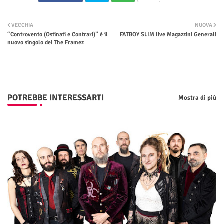
Twit
Wha
VECCHIA
NUOVA
“Controvento (Ostinati e Contrari)” è il
FATBOY SLIM live Magazzini Generali
ter
tsap
nuovo singolo dei The Framez
p
POTREBBE INTERESSARTI
Mostra di più