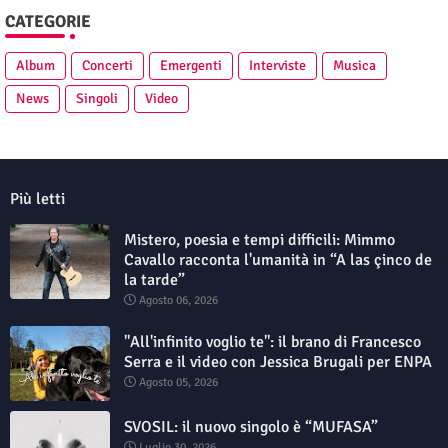
CATEGORIE
Album
Concerti
Emergenti
Interviste
Musica
News
Singoli
Video
Più letti
Mistero, poesia e tempi difficili: Mimmo
Cavallo racconta l'umanità in “A las çinco de
la tarde”
Agosto 06, 2026
"All'infinito voglio te": il brano di Francesco
Serra e il video con Jessica Brugali per ENPA
Agosto 05, 2026
SVOSIL: il nuovo singolo è “MUFASA”
Luglio 30, 2026