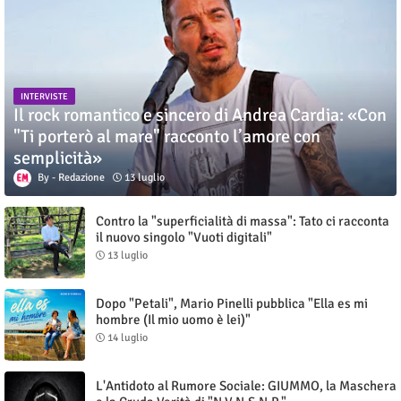
INTERVISTE
Il rock romantico e sincero di Andrea Cardia: «Con
"Ti porterò al mare" racconto l’amore con
semplicità»
Redazione
13 luglio
Contro la "superficialità di massa": Tato ci racconta
il nuovo singolo "Vuoti digitali"
13 luglio
Dopo "Petali", Mario Pinelli pubblica "Ella es mi
hombre (Il mio uomo è lei)"
14 luglio
L'Antidoto al Rumore Sociale: GIUMMO, la Maschera