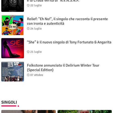
e la Cruda Verità di "N.V.N.S.N.P."
22 luglio
Relief: "Eh No!", il singolo che racconta il presente
con ironia e autenticità
24 luglio
“She” è il nuovo singolo di Tony Fortunato & Angarita
21 luglio
Folkstone annunciato il Delirium Winter Tour
(Special Edition)
07 ottobre
SINGOLI