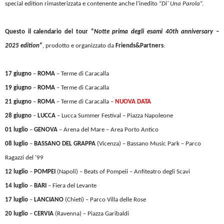
special edition rimasterizzata e contenente anche l’inedito “
Di’ Una Parola
”.
Questo il calendario del tour “
Notte prima degli esami 40th anniversary –
2025 edition
”
, prodotto e organizzato da
Friends&Partners
:
17 giugno
–
ROMA
– Terme di Caracalla
19 giugno
–
ROMA
– Terme di Caracalla
21 giugno
–
ROMA
– Terme di Caracalla –
NUOVA DATA
28 giugno
–
LUCCA
– Lucca Summer Festival – Piazza Napoleone
01 luglio
–
GENOVA
– Arena del Mare – Area Porto Antico
08 luglio
–
BASSANO
DEL GRAPPA
(Vicenza) – Bassano Music Park – Parco
Ragazzi del ‘99
12 luglio
–
POMPEI
(Napoli) – Beats of Pompeii – Anfiteatro degli Scavi
14
luglio
–
BARI
– Fiera del Levante
17
luglio
–
LANCIANO
(Chieti) – Parco Villa delle Rose
20
luglio
–
CERVIA
(Ravenna) – Piazza Garibaldi