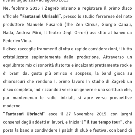
live da luglio 2014 ad agosto 2015.
Nel febbraio 2015 i
Zagreb
iniziano a registrare il primo disco
ufficiale
“Fantasmi Ubriachi”
, presso lo studio ferrarese del noto
produttore Manuele Fusaroli (The Zen Circus, Giorgio Canali,
Nada, Andrea Mirò, Il Teatro Degli Orrori) assistito al banco da
Federico Viola.
Il disco raccoglie frammenti di vita e rapide considerazioni, il tutto
cristallizzato sapientemente dalla produzione. Attraverso un
equilibrato mix di sonorità distorte e incalzanti prettamente rock e
di brani dal gusto più onirico e sospeso, la band gioca su
chiaroscuri che rendono il primo lavoro in studio di Zagreb un
disco completo, indirizzandoli verso un genere e una scrittura che,
pur mantenendo le radici iniziali, si apre verso prospettive
moderne.
“Fantasmi Ubriachi”
esce il 27 Novembre 2015, con larghi
consensi dagli addetti ai lavori, e inizia il
“Il tuo tempo tour”
, che
porta la band a condividere i palchi di club e festival con band di