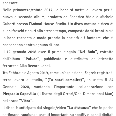
spessore.
Nella primavera/estate 2017, la band si mette al lavoro per il
nuovo e secondo album, prodotto da Federico Viola e Michele
Guberti presso l’Animal House Studio. Un disco maturo e ricco di
suoni freschi e scuri allo stesso tempo, composto da 10 brani in cui
la band racconta a modo proprio la società e i fantasmi che si
nascondono dentro ognuno di loro.
Il 12 gennaio 2018 esce il primo singolo
“Nel Buio”
, estratto
dall'album
“Palude”
, pubblicato e distribuito dell’etichetta
ferrarese Alka Record Label.
Tra Febbraio e Agosto 2019, come un’esplosione, Zagreb registra il
terzo lavoro di studio,
“(Tu sarai complice)”
, in uscita il 24
Gennaio 2020, vantando l’importante collaborazione con
Pierpaolo Capovilla
(Il Teatro degli Orrori/One Dimensional Man)
nel brano
“Vibra”.
Il disco è anticipato dal singolo/video
“La distanza”
che in poche
settimane raggiunge ascolti importanti su spotify e canali digitali