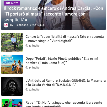
INTERVISTE
Il rock romantico e sincero di Andrea Cardia: «Con
"Ti porterò al mare" racconto l’amore con
semplicità»
Redazione
13 luglio
Contro la "superficialità di massa": Tato ci racconta
il nuovo singolo "Vuoti digitali"
13 luglio
Dopo "Petali", Mario Pinelli pubblica "Ella es mi
hombre (Il mio uomo è lei)"
14 luglio
L'Antidoto al Rumore Sociale: GIUMMO, la Maschera
e la Cruda Verità di "N.V.N.S.N.P."
22 luglio
Relief: "Eh No!", il singolo che racconta il presente
con ironia e autenticità