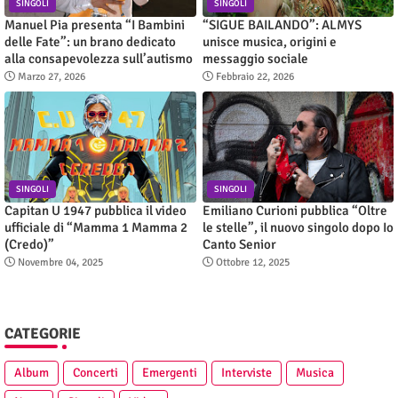
SINGOLI
SINGOLI
Manuel Pia presenta “I Bambini
“SIGUE BAILANDO”: ALMYS
delle Fate”: un brano dedicato
unisce musica, origini e
alla consapevolezza sull’autismo
messaggio sociale
Marzo 27, 2026
Febbraio 22, 2026
SINGOLI
SINGOLI
Capitan U 1947 pubblica il video
Emiliano Curioni pubblica “Oltre
ufficiale di “Mamma 1 Mamma 2
le stelle”, il nuovo singolo dopo Io
(Credo)”
Canto Senior
Novembre 04, 2025
Ottobre 12, 2025
CATEGORIE
Album
Concerti
Emergenti
Interviste
Musica