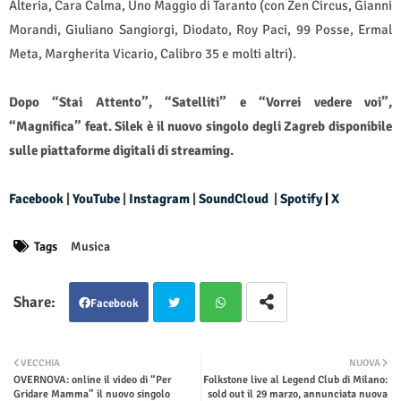
Alteria, Cara Calma, Uno Maggio di Taranto (con Zen Circus, Gianni
Morandi, Giuliano Sangiorgi, Diodato, Roy Paci, 99 Posse, Ermal
Meta, Margherita Vicario, Calibro 35 e molti altri).
Dopo “Stai Attento”, “Satelliti” e
“Vorrei vedere voi”,
“Magnifica” feat. Silek
è il nuovo singolo degli Zagreb disponibile
sulle piattaforme digitali di streaming.
Facebook
|
YouTube
|
Instagram
|
SoundCloud
|
Spotify
|
X
Tags
Musica
Facebook
Twit
Wha
VECCHIA
NUOVA
OVERNOVA: online il video di “Per
Folkstone live al Legend Club di Milano:
ter
tsap
Gridare Mamma” il nuovo singolo
sold out il 29 marzo, annunciata nuova