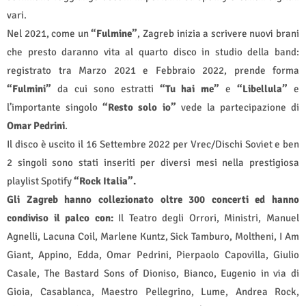
vari.
Nel 2021, come un
“Fulmine”
, Zagreb inizia a scrivere nuovi brani
che presto daranno vita al quarto disco in studio della band:
registrato tra Marzo 2021 e Febbraio 2022, prende forma
“Fulmini”
da cui sono estratti
“Tu hai me”
e
“Libellula”
e
l’importante singolo
“Resto solo io”
vede la partecipazione di
Omar Pedrini
.
Il disco è uscito il 16 Settembre 2022 per Vrec/Dischi Soviet e ben
2 singoli sono stati inseriti per diversi mesi nella prestigiosa
playlist Spotify
“Rock Italia”.
Gli Zagreb hanno collezionato oltre 300 concerti ed hanno
condiviso il palco con:
Il Teatro degli Orrori, Ministri, Manuel
Agnelli, Lacuna Coil, Marlene Kuntz, Sick Tamburo, Moltheni, I Am
Giant, Appino, Edda, Omar Pedrini, Pierpaolo Capovilla, Giulio
Casale, The Bastard Sons of Dioniso, Bianco, Eugenio in via di
Gioia, Casablanca, Maestro Pellegrino, Lume, Andrea Rock,