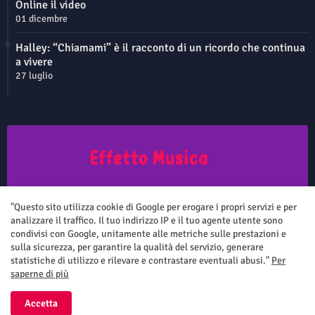
Online il video
01 dicembre
Halley: “Chiamami” è il racconto di un ricordo che continua
a vivere
27 luglio
Questo sito non rappresenta una testata giornalistica in quanto viene
aggiornato senza nessuna periodicità. Non può pertanto considerarsi
"Questo sito utilizza cookie di Google per erogare i propri servizi e per
un prodotto editoriale ai sensi della legge n.62 del 7.03.2001
analizzare il traffico. Il tuo indirizzo IP e il tuo agente utente sono
condivisi con Google, unitamente alle metriche sulle prestazioni e
sulla sicurezza, per garantire la qualità del servizio, generare
statistiche di utilizzo e rilevare e contrastare eventuali abusi."
Per
saperne di più
Home
Chi siamo
Contatti
Privacy Policy
Accetta
All Right Reserved Copyright ©
Effetto Musica