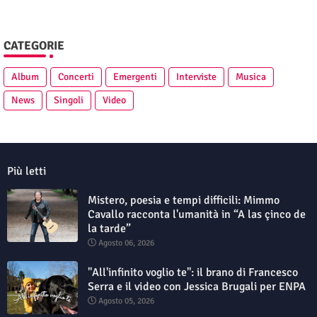
CATEGORIE
Album
Concerti
Emergenti
Interviste
Musica
News
Singoli
Video
Più letti
Mistero, poesia e tempi difficili: Mimmo
Cavallo racconta l'umanità in “A las çinco de
la tarde”
Agosto 06, 2026
"All'infinito voglio te": il brano di Francesco
Serra e il video con Jessica Brugali per ENPA
Agosto 05, 2026