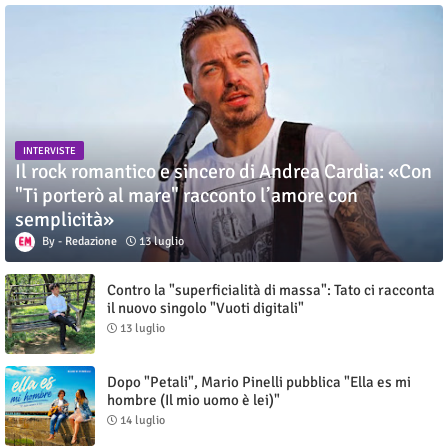
INTERVISTE
Il rock romantico e sincero di Andrea Cardia: «Con
"Ti porterò al mare" racconto l’amore con
semplicità»
Redazione
13 luglio
Contro la "superficialità di massa": Tato ci racconta
il nuovo singolo "Vuoti digitali"
13 luglio
Dopo "Petali", Mario Pinelli pubblica "Ella es mi
hombre (Il mio uomo è lei)"
14 luglio