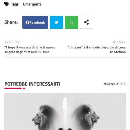
Tags
Emergenti
Facebook
Twit
Wha
VECCHIA
NUOVA
“I hope it was worth it” è il nuovo
“Undone” è il singolo d'esordio di Luca
ter
tsap
singolo degli Yuts and Culture
Di Stefano
p
POTREBBE INTERESSARTI
Mostra di più