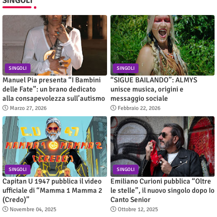
SINGOLI
SINGOLI
SINGOLI
Manuel Pia presenta “I Bambini
“SIGUE BAILANDO”: ALMYS
delle Fate”: un brano dedicato
unisce musica, origini e
alla consapevolezza sull’autismo
messaggio sociale
Marzo 27, 2026
Febbraio 22, 2026
SINGOLI
SINGOLI
Capitan U 1947 pubblica il video
Emiliano Curioni pubblica “Oltre
ufficiale di “Mamma 1 Mamma 2
le stelle”, il nuovo singolo dopo Io
(Credo)”
Canto Senior
Novembre 04, 2025
Ottobre 12, 2025