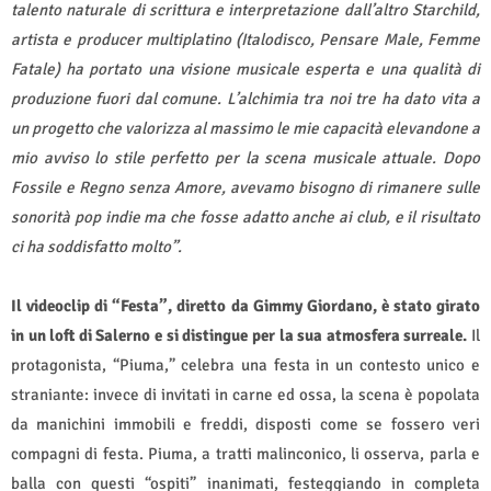
talento naturale di scrittura e interpretazione dall’altro Starchild,
artista e producer multiplatino (Italodisco, Pensare Male, Femme
Fatale) ha portato una visione musicale esperta e una qualità di
produzione fuori dal comune. L’alchimia tra noi tre ha dato vita a
un progetto che valorizza al massimo le mie capacità elevandone a
mio avviso lo stile perfetto per la scena musicale attuale. Dopo
Fossile e Regno senza Amore, avevamo bisogno di rimanere sulle
sonorità pop indie ma che fosse adatto anche ai club, e il risultato
ci ha soddisfatto molto”.
Il videoclip di “Festa”, diretto da Gimmy Giordano, è stato girato
in un loft di Salerno e si distingue per la sua atmosfera surreale.
Il
protagonista, “Piuma,” celebra una festa in un contesto unico e
straniante: invece di invitati in carne ed ossa, la scena è popolata
da manichini immobili e freddi, disposti come se fossero veri
compagni di festa. Piuma, a tratti malinconico, li osserva, parla e
balla con questi “ospiti” inanimati, festeggiando in completa