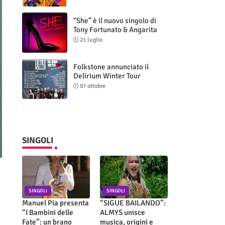
“She” è il nuovo singolo di
Tony Fortunato & Angarita
21 luglio
Folkstone annunciato il
Delirium Winter Tour
(Special Edition)
07 ottobre
SINGOLI
SINGOLI
SINGOLI
Manuel Pia presenta
“SIGUE BAILANDO”:
“I Bambini delle
ALMYS unisce
Fate”: un brano
musica, origini e