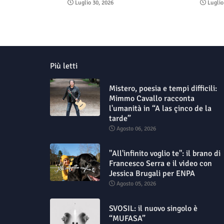
Luglio 30, 2026
Luglio
Più letti
Mistero, poesia e tempi difficili:
Mimmo Cavallo racconta
l'umanità in “A las çinco de la
tarde”
Agosto 06, 2026
"All'infinito voglio te": il brano di
Francesco Serra e il video con
Jessica Brugali per ENPA
Agosto 05, 2026
SVOSIL: il nuovo singolo è
“MUFASA”