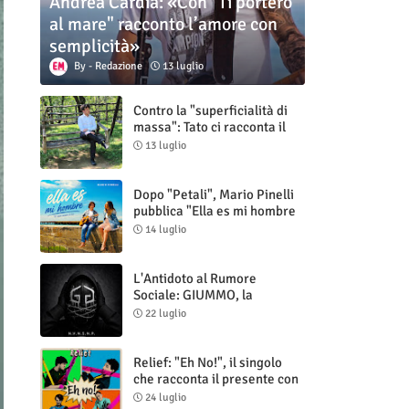
Andrea Cardia: «Con "Ti porterò
al mare" racconto l’amore con
semplicità»
Redazione
13 luglio
Contro la "superficialità di
massa": Tato ci racconta il
nuovo singolo "Vuoti digitali"
13 luglio
Dopo "Petali", Mario Pinelli
pubblica "Ella es mi hombre
(Il mio uomo è lei)"
14 luglio
L'Antidoto al Rumore
Sociale: GIUMMO, la
Maschera e la Cruda Verità
22 luglio
di "N.V.N.S.N.P."
Relief: "Eh No!", il singolo
che racconta il presente con
ironia e autenticità
24 luglio