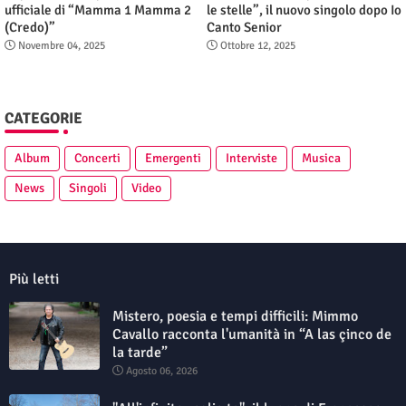
ufficiale di “Mamma 1 Mamma 2
le stelle”, il nuovo singolo dopo Io
(Credo)”
Canto Senior
Novembre 04, 2025
Ottobre 12, 2025
CATEGORIE
Album
Concerti
Emergenti
Interviste
Musica
News
Singoli
Video
Più letti
Mistero, poesia e tempi difficili: Mimmo
Cavallo racconta l'umanità in “A las çinco de
la tarde”
Agosto 06, 2026