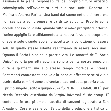
assumersi la piena responsabilità del proprio futuro artistico,
coinvolgendo nell’avventura altri due soci unici: Roberto La
Monica e Andrea Farina. Una band dal suono netto e sincero che
non scende a compromessi e va dritto al punto. Proprio come
accade spesso nella vita: quando tutto sembra precipitare attorno,
l’unico appiglio fare affidamento alla nostra forza che scopriamo
di avere solo quando abbiamo accettato la condizione di essere
soli. In quello stesso istante realizziamo di essere soci unici.
Ognuno Il Socio Unico della propria vita. Le sonorità de “Il Socio
Unico” sono la perfetta colonna sonora per le nostre emozioni:
dure e graffianti ma allo stesso tempo morbide e intense.
Sentimenti contrastanti che vale la pena di affrontare se si vuole
uscire dalla comfort zone e diventare padroni della propria vita.
Il primo singolo uscito a giugno 2024 “SENTINELLA IMMOBILE”, per
Needa Records, distribuito da Virgin/Universal Music group. E’
contenuta in una pi ampia raccolta di canzoni registrate a Zen
Arcade di Cesare Basile con l’aiuto della produzione artistica di