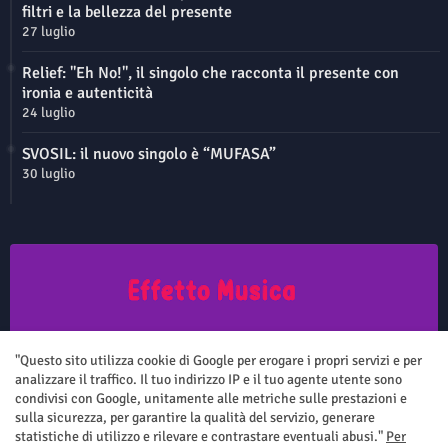
filtri e la bellezza del presente
27 luglio
Relief: "Eh No!", il singolo che racconta il presente con
ironia e autenticità
24 luglio
SVOSIL: il nuovo singolo è “MUFASA”
30 luglio
Questo sito non rappresenta una testata giornalistica in quanto viene
aggiornato senza nessuna periodicità. Non può pertanto considerarsi
"Questo sito utilizza cookie di Google per erogare i propri servizi e per
un prodotto editoriale ai sensi della legge n.62 del 7.03.2001
analizzare il traffico. Il tuo indirizzo IP e il tuo agente utente sono
condivisi con Google, unitamente alle metriche sulle prestazioni e
sulla sicurezza, per garantire la qualità del servizio, generare
statistiche di utilizzo e rilevare e contrastare eventuali abusi."
Per