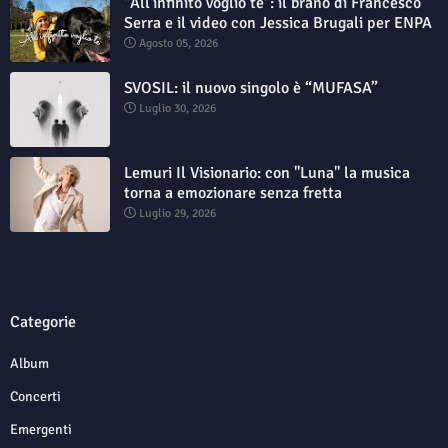
"All'infinito voglio te": il brano di Francesco
Serra e il video con Jessica Brugali per ENPA
Agosto 05, 2026
SVOSIL: il nuovo singolo è “MUFASA”
Luglio 30, 2026
Lemuri Il Visionario: con "Luna" la musica
torna a emozionare senza fretta
Luglio 29, 2026
Categorie
Album
Concerti
Emergenti