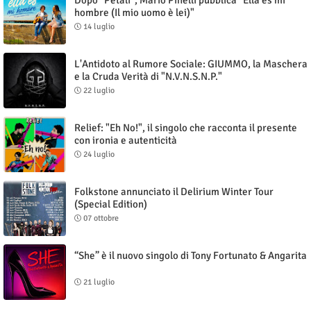
Dopo "Petali", Mario Pinelli pubblica "Ella es mi
hombre (Il mio uomo è lei)"
14 luglio
L'Antidoto al Rumore Sociale: GIUMMO, la Maschera
e la Cruda Verità di "N.V.N.S.N.P."
22 luglio
Relief: "Eh No!", il singolo che racconta il presente
con ironia e autenticità
24 luglio
Folkstone annunciato il Delirium Winter Tour
(Special Edition)
07 ottobre
“She” è il nuovo singolo di Tony Fortunato & Angarita
21 luglio