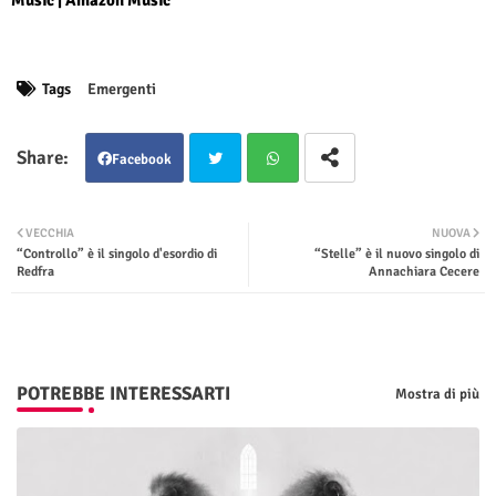
Music
|
Amazon Music
Tags
Emergenti
Facebook
Twit
Wha
VECCHIA
NUOVA
“Controllo” è il singolo d'esordio di
“Stelle” è il nuovo singolo di
ter
tsap
Redfra
Annachiara Cecere
p
POTREBBE INTERESSARTI
Mostra di più