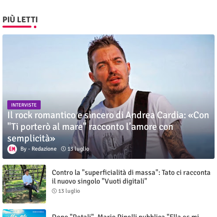
PIÙ LETTI
INTERVISTE
Il rock romantico e sincero di Andrea Cardia: «Con
"Ti porterò al mare" racconto l’amore con
semplicità»
Redazione
13 luglio
Contro la "superficialità di massa": Tato ci racconta
il nuovo singolo "Vuoti digitali"
13 luglio