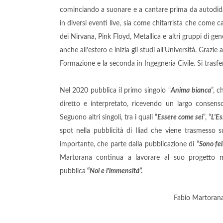
cominciando a suonare e a cantare prima da autodidatt
in diversi eventi live, sia come chitarrista che com
dei Nirvana, Pink Floyd, Metallica e altri gruppi di ge
anche all’estero e inizia gli studi all’Università. Grazie
Formazione e la seconda in Ingegneria Civile. Si trasf
Nel 2020 pubblica il primo singolo “
Anima bianca
”, c
diretto e interpretato, ricevendo un largo consens
Seguono altri singoli, tra i quali “
Essere come sei
”, “
L'E
spot nella pubblicità di Iliad che viene trasmesso 
importante, che parte dalla pubblicazione di “
Sono fel
Martorana continua a lavorare al suo progetto 
pubblica
“
Noi e l’immensità
”.
Fabio Martorana