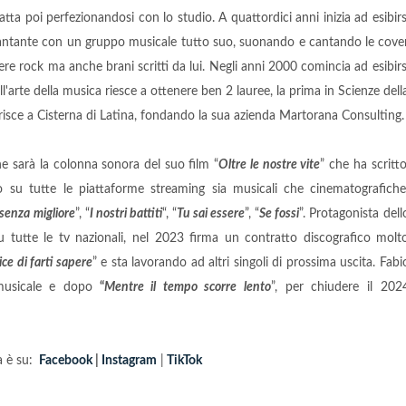
a poi perfezionandosi con lo studio. A quattordici anni inizia ad esibirs
e cantante con un gruppo musicale tutto suo, suonando e cantando le cove
nere rock ma anche brani scritti da lui. Negli anni 2000 comincia ad esibirs
 all'arte della musica riesce a ottenere ben 2 lauree, la prima in Scienze dell
erisce a Cisterna di Latina, fondando la sua azienda Martorana Consulting.
he sarà la colonna sonora del suo film “
Oltre le nostre vite
” che ha scritto
o su tutte le piattaforme streaming sia musicali che cinematografiche
ssenza migliore
”, “
I nostri battiti
“, “
Tu sai essere
”, “
Se fossi
”. Protagonista dell
su tutte le tv nazionali, nel 2023 firma un contratto discografico molt
ice di farti sapere
” e sta lavorando ad altri singoli di prossima uscita. Fabi
musicale e dopo
“
Mentre il tempo scorre lento
”, per chiudere il 202
 è su:
Facebook
|
Instagram
|
TikTok