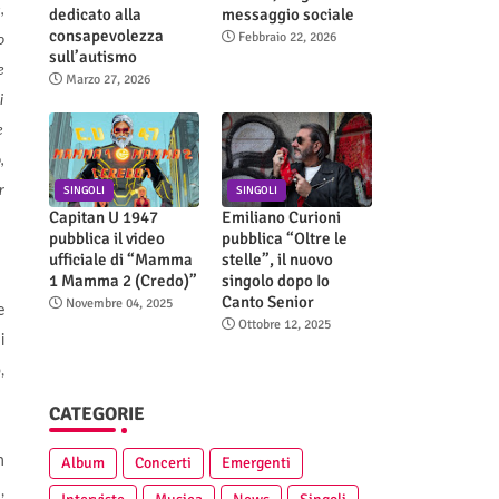
,
dedicato alla
messaggio sociale
consapevolezza
Febbraio 22, 2026
o
sull’autismo
e
Marzo 27, 2026
i
e
,
r
SINGOLI
SINGOLI
Capitan U 1947
Emiliano Curioni
pubblica il video
pubblica “Oltre le
ufficiale di “Mamma
stelle”, il nuovo
1 Mamma 2 (Credo)”
singolo dopo Io
Canto Senior
Novembre 04, 2025
e
Ottobre 12, 2025
i
,
CATEGORIE
Album
Concerti
Emergenti
n
,