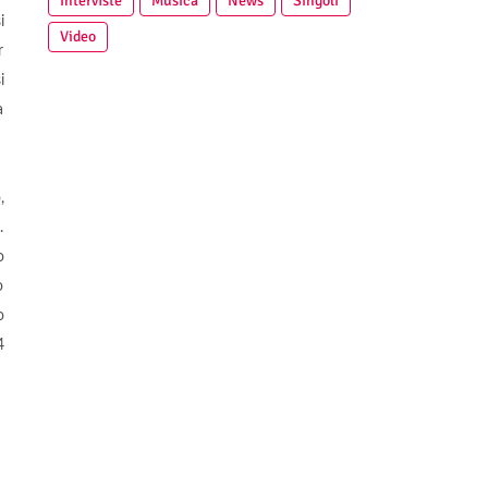
Interviste
Musica
News
Singoli
i
Video
r
i
a
,
.
o
o
o
4