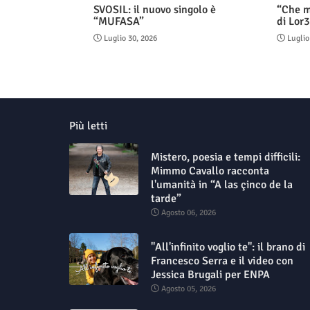
SVOSIL: il nuovo singolo è
“Che m
“MUFASA”
di Lor3
Luglio 30, 2026
Luglio
Più letti
Mistero, poesia e tempi difficili:
Mimmo Cavallo racconta
l'umanità in “A las çinco de la
tarde”
Agosto 06, 2026
"All'infinito voglio te": il brano di
Francesco Serra e il video con
Jessica Brugali per ENPA
Agosto 05, 2026