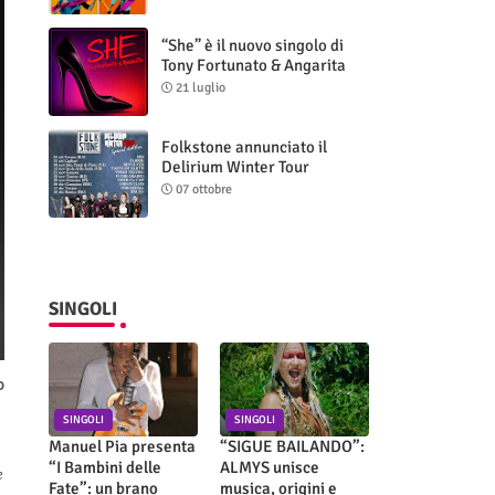
“She” è il nuovo singolo di
Tony Fortunato & Angarita
21 luglio
Folkstone annunciato il
Delirium Winter Tour
(Special Edition)
07 ottobre
SINGOLI
o
SINGOLI
SINGOLI
Manuel Pia presenta
“SIGUE BAILANDO”:
“I Bambini delle
ALMYS unisce
e
Fate”: un brano
musica, origini e