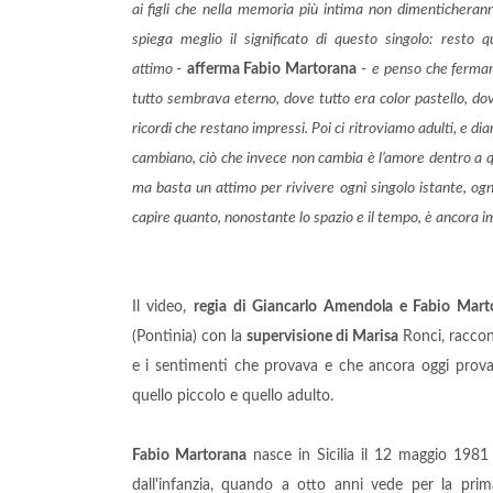
ai figli che nella memoria più intima non dimenticherann
spiega meglio il significato di questo singolo:
resto q
attimo
-
afferma Fabio Martorana
-
e
penso che fermars
tutto sembrava eterno, dove tutto era color pastello, do
ricordi che restano impressi. Poi ci ritroviamo adulti, e d
cambiano, ciò che invece non cambia è l’amore dentro a qu
ma basta un attimo per rivivere ogni singolo istante, og
capire quanto, nonostante lo spazio e il tempo, è ancora im
Il video,
regia di Giancarlo Amendola e Fabio Mart
(Pontinia) con la
supervisione di Marisa
Ronci, racconta
e i sentimenti che provava e che ancora oggi prova
quello piccolo e quello adulto.
Fabio Martorana
nasce in Sicilia il 12 maggio 1981 
dall'infanzia, quando a otto anni vede per la prim