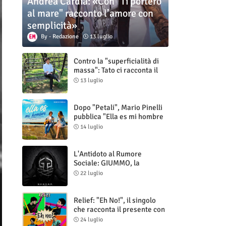
Andrea Cardia: «Con "Ti porterò
al mare" racconto l’amore con
semplicità»
Redazione
13 luglio
Contro la "superficialità di
massa": Tato ci racconta il
nuovo singolo "Vuoti digitali"
13 luglio
Dopo "Petali", Mario Pinelli
pubblica "Ella es mi hombre
(Il mio uomo è lei)"
14 luglio
L'Antidoto al Rumore
Sociale: GIUMMO, la
Maschera e la Cruda Verità
22 luglio
di "N.V.N.S.N.P."
Relief: "Eh No!", il singolo
che racconta il presente con
ironia e autenticità
24 luglio