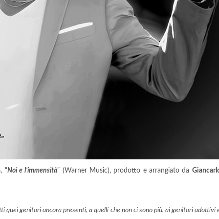
a
, “
Noi e l’immensità
” (Warner Music), prodotto e arrangiato da
Giancarl
ti quei genitori ancora presenti, a quelli che non ci sono più, ai genitori adottivi 