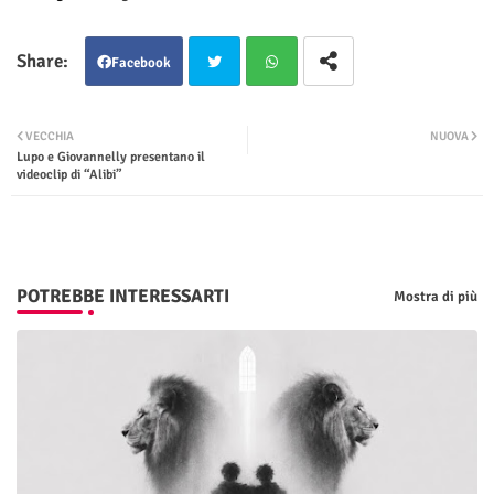
Facebook
Twit
Wha
VECCHIA
NUOVA
Lupo e Giovannelly presentano il
ter
tsap
videoclip di “Alibi”
p
POTREBBE INTERESSARTI
Mostra di più