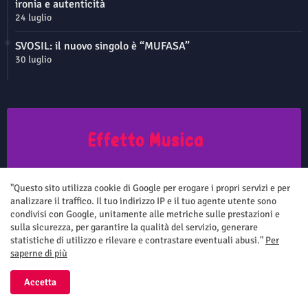
ironia e autenticità
24 luglio
SVOSIL: il nuovo singolo è “MUFASA”
30 luglio
Questo sito non rappresenta una testata giornalistica in quanto viene
aggiornato senza nessuna periodicità. Non può pertanto considerarsi
"Questo sito utilizza cookie di Google per erogare i propri servizi e per
un prodotto editoriale ai sensi della legge n.62 del 7.03.2001
analizzare il traffico. Il tuo indirizzo IP e il tuo agente utente sono
condivisi con Google, unitamente alle metriche sulle prestazioni e
sulla sicurezza, per garantire la qualità del servizio, generare
statistiche di utilizzo e rilevare e contrastare eventuali abusi."
Per
saperne di più
Home
Chi siamo
Contatti
Privacy Policy
Accetta
All Right Reserved Copyright ©
Effetto Musica