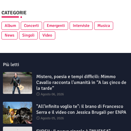
CATEGORIE
Album
Concerti
Emergenti
Interviste
Musica
News
Singoli
Video
Più letti
Mistero, poesia e tempi difficili: Mimmo
Cavallo racconta l'umanità in “A las çinco de
la tarde”
Agosto 06, 2026
"All'infinito voglio te": il brano di Francesco
Serra e il video con Jessica Brugali per ENPA
Agosto 05, 2026