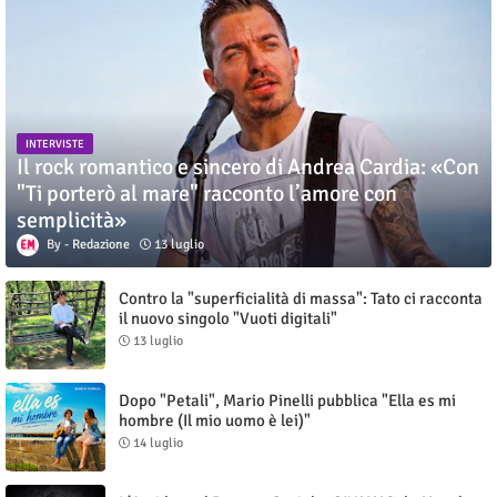
INTERVISTE
Il rock romantico e sincero di Andrea Cardia: «Con
"Ti porterò al mare" racconto l’amore con
semplicità»
Redazione
13 luglio
Contro la "superficialità di massa": Tato ci racconta
il nuovo singolo "Vuoti digitali"
13 luglio
Dopo "Petali", Mario Pinelli pubblica "Ella es mi
hombre (Il mio uomo è lei)"
14 luglio