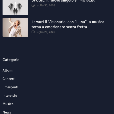
SVOSIL: il nuovo singolo è “MUFASA”
Luglio 30, 2026
Lemuri Il Visionario: con "Luna" la musica
torna a emozionare senza fretta
Luglio 29, 2026
Categorie
Album
Concerti
Emergenti
Interviste
Musica
News