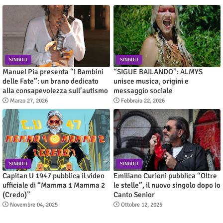
SINGOLI
SINGOLI
Manuel Pia presenta “I Bambini
“SIGUE BAILANDO”: ALMYS
delle Fate”: un brano dedicato
unisce musica, origini e
alla consapevolezza sull’autismo
messaggio sociale
Marzo 27, 2026
Febbraio 22, 2026
SINGOLI
SINGOLI
Capitan U 1947 pubblica il video
Emiliano Curioni pubblica “Oltre
ufficiale di “Mamma 1 Mamma 2
le stelle”, il nuovo singolo dopo Io
(Credo)”
Canto Senior
Novembre 04, 2025
Ottobre 12, 2025