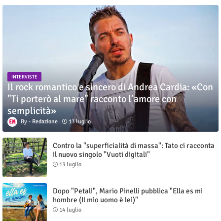
INTERVISTE
Il rock romantico e sincero di Andrea Cardia: «Con
"Ti porterò al mare" racconto l’amore con
semplicità»
Redazione
13 luglio
Contro la "superficialità di massa": Tato ci racconta
il nuovo singolo "Vuoti digitali"
13 luglio
Dopo "Petali", Mario Pinelli pubblica "Ella es mi
hombre (Il mio uomo è lei)"
14 luglio