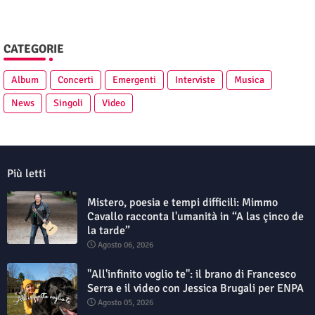
CATEGORIE
Album
Concerti
Emergenti
Interviste
Musica
News
Singoli
Video
Più letti
Mistero, poesia e tempi difficili: Mimmo
Cavallo racconta l'umanità in “A las çinco de
la tarde”
Agosto 06, 2026
"All'infinito voglio te": il brano di Francesco
Serra e il video con Jessica Brugali per ENPA
Agosto 05, 2026