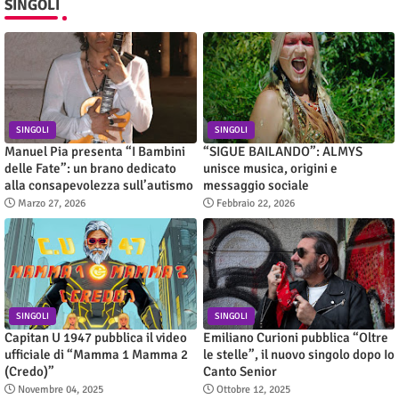
SINGOLI
SINGOLI
SINGOLI
Manuel Pia presenta “I Bambini
“SIGUE BAILANDO”: ALMYS
delle Fate”: un brano dedicato
unisce musica, origini e
alla consapevolezza sull’autismo
messaggio sociale
Marzo 27, 2026
Febbraio 22, 2026
SINGOLI
SINGOLI
Capitan U 1947 pubblica il video
Emiliano Curioni pubblica “Oltre
ufficiale di “Mamma 1 Mamma 2
le stelle”, il nuovo singolo dopo Io
(Credo)”
Canto Senior
Novembre 04, 2025
Ottobre 12, 2025