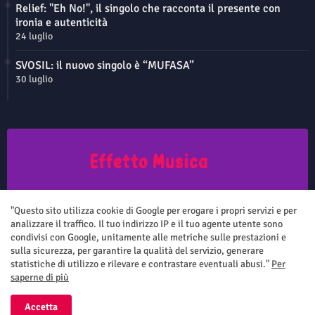
Relief: "Eh No!", il singolo che racconta il presente con
ironia e autenticità
24 luglio
SVOSIL: il nuovo singolo è “MUFASA”
30 luglio
Questo sito non rappresenta una testata giornalistica in quanto viene
aggiornato senza nessuna periodicità. Non può pertanto considerarsi
"Questo sito utilizza cookie di Google per erogare i propri servizi e per
un prodotto editoriale ai sensi della legge n.62 del 7.03.2001
analizzare il traffico. Il tuo indirizzo IP e il tuo agente utente sono
condivisi con Google, unitamente alle metriche sulle prestazioni e
sulla sicurezza, per garantire la qualità del servizio, generare
statistiche di utilizzo e rilevare e contrastare eventuali abusi."
Per
saperne di più
Home
Chi siamo
Contatti
Privacy Policy
Accetta
All Right Reserved Copyright ©
Effetto Musica