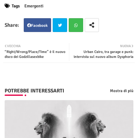
Tags
Emergenti
Facebook
Twit
Wha
VECCHIA
NUOVA
“Right/Wrong/Place/Time” è il nuovo
Urban Cairo, tra garage e punk:
ter
tsap
disco dei Godzillasexbike
intervista sul nuovo album Dysphoria
p
POTREBBE INTERESSARTI
Mostra di più