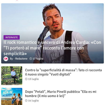
INTERVISTE
Il rock romantico e sincero di Andrea Cardia: «Con
"Ti porterò al mare" racconto l’amore con
semplicità»
Redazione
13 luglio
Contro la "superficialità di massa": Tato ci racconta
il nuovo singolo "Vuoti digitali"
13 luglio
Dopo "Petali", Mario Pinelli pubblica "Ella es mi
hombre (Il mio uomo è lei)"
14 luglio