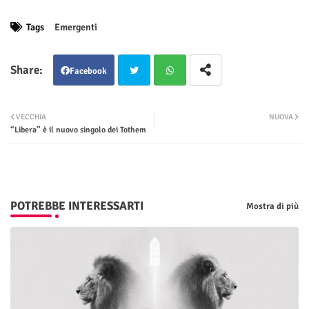
Tags
Emergenti
Facebook
Twit
Wha
VECCHIA
NUOVA
“Libera” è il nuovo singolo dei Tothem
ter
tsap
p
POTREBBE INTERESSARTI
Mostra di più