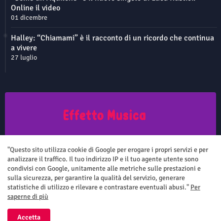
Online il video
01 dicembre
Halley: “Chiamami” è il racconto di un ricordo che continua
a vivere
27 luglio
Questo sito non rappresenta una testata giornalistica in quanto viene
aggiornato senza nessuna periodicità. Non può pertanto considerarsi
"Questo sito utilizza cookie di Google per erogare i propri servizi e per
un prodotto editoriale ai sensi della legge n.62 del 7.03.2001
analizzare il traffico. Il tuo indirizzo IP e il tuo agente utente sono
condivisi con Google, unitamente alle metriche sulle prestazioni e
sulla sicurezza, per garantire la qualità del servizio, generare
statistiche di utilizzo e rilevare e contrastare eventuali abusi."
Per
saperne di più
Home
Chi siamo
Contatti
Privacy Policy
Accetta