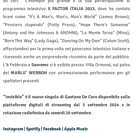
lui cari.
L'esempio più grande è la sua partecipazione al
programma televisivo
X FACTOR ITALIA 2023
, dove ha cantato
brani come "It's A Man's, Man's, Man's World" (James Brown),
“Pensiero stupendo" (Patty Pravo), "Hope There's Someone"
(Antony and the Johnsons & ANOHNI), "La Mente Torna" (Mina),
"Born This Way" (Lady Gaga), "Dancing On My Own" (Calum Scott),
affacciandosi per la prima volta nel panorama televisivo italiano e
ricevendo anche un sorprendente riscontro da parte del pubblico.
L'8 Febbraio a
Sanremo
si è esibito presso Villa Ormond, sul palco
del
MARLU’ WEBBOH
con un'emozionante performance per gli
spettatori presenti.
“Invisible” è il nuovo singolo di Gaetano De Caro disponibile sulle
piattaforme digitali di streaming dal 3 settembre 2024 e in
rotazione radiofonica da venerdì 20 settembre.
Instagram
|
Spotify
|
Facebook
|
Apple Music