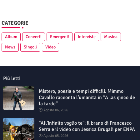
CATEGORIE
Album
Concerti
Emergenti
Interviste
Musica
News
Singoli
Video
Più letti
Mistero, poesia e tempi difficili: Mimmo
Cavallo racconta l'umanità in “A las çinco de
la tarde”
Agosto 06, 2026
"All'infinito voglio te": il brano di Francesco
Serra e il video con Jessica Brugali per ENPA
Agosto 05, 2026