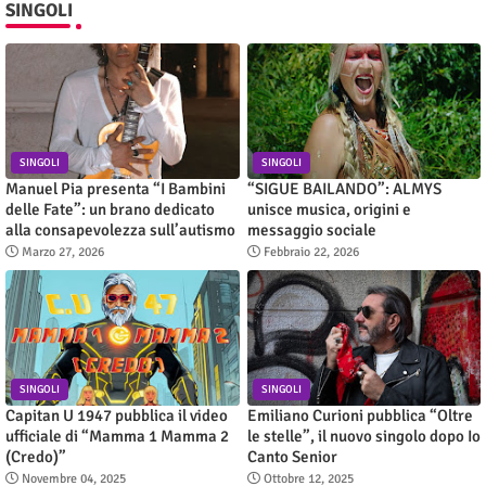
SINGOLI
SINGOLI
SINGOLI
Manuel Pia presenta “I Bambini
“SIGUE BAILANDO”: ALMYS
delle Fate”: un brano dedicato
unisce musica, origini e
alla consapevolezza sull’autismo
messaggio sociale
Marzo 27, 2026
Febbraio 22, 2026
SINGOLI
SINGOLI
Capitan U 1947 pubblica il video
Emiliano Curioni pubblica “Oltre
ufficiale di “Mamma 1 Mamma 2
le stelle”, il nuovo singolo dopo Io
(Credo)”
Canto Senior
Novembre 04, 2025
Ottobre 12, 2025