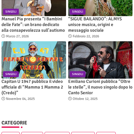
SINGOLI
SINGOLI
Manuel Pia presenta “I Bambini
“SIGUE BAILANDO”: ALMYS
delle Fate”: un brano dedicato
unisce musica, origini e
alla consapevolezza sull’autismo
messaggio sociale
Marzo 27, 2026
Febbraio 22, 2026
SINGOLI
SINGOLI
Capitan U 1947 pubblica il video
Emiliano Curioni pubblica “Oltre
ufficiale di “Mamma 1 Mamma 2
le stelle”, il nuovo singolo dopo Io
(Credo)”
Canto Senior
Novembre 04, 2025
Ottobre 12, 2025
CATEGORIE