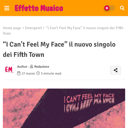
Home page
Emergenti
“I Can’t Feel My Face” il nuovo singolo dei Fifth
Town
“I Can’t Feel My Face” il nuovo singolo
dei Fifth Town
Author -
Redazione
27 marzo
3 minute read