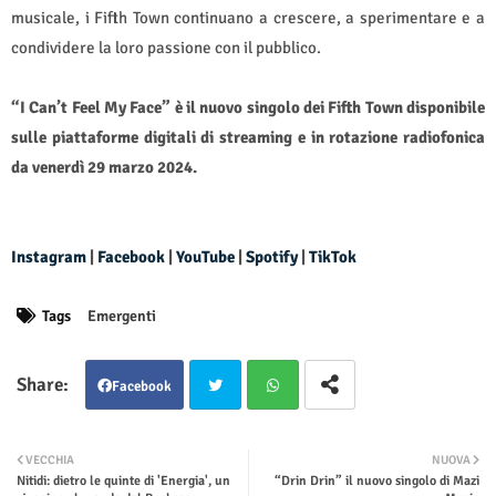
musicale, i Fifth Town continuano a crescere, a sperimentare e a
condividere la loro passione con il pubblico.
“I Can’t Feel My Face” è il nuovo singolo dei Fifth Town disponibile
sulle piattaforme digitali di streaming e in rotazione radiofonica
da venerdì 29 marzo 2024.
Instagram
|
Facebook
|
YouTube
|
Spotify
|
TikTok
Tags
Emergenti
Facebook
Twit
Wha
VECCHIA
NUOVA
Nitidi: dietro le quinte di 'Energia', un
“Drin Drin” il nuovo singolo di Mazi
ter
tsap