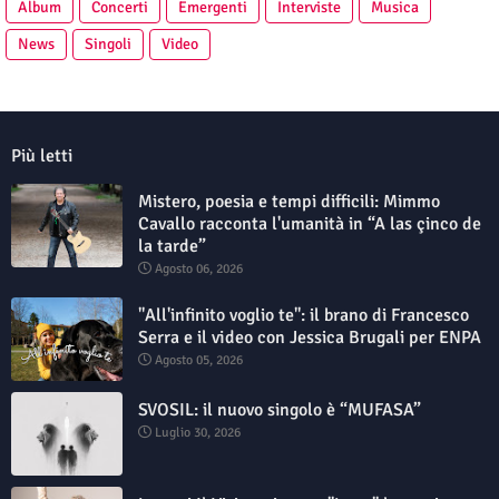
Album
Concerti
Emergenti
Interviste
Musica
News
Singoli
Video
Più letti
Mistero, poesia e tempi difficili: Mimmo
Cavallo racconta l'umanità in “A las çinco de
la tarde”
Agosto 06, 2026
"All'infinito voglio te": il brano di Francesco
Serra e il video con Jessica Brugali per ENPA
Agosto 05, 2026
SVOSIL: il nuovo singolo è “MUFASA”
Luglio 30, 2026