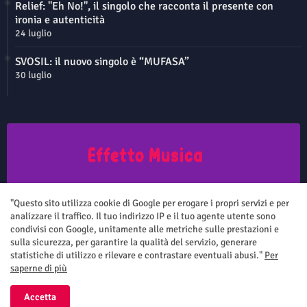
Relief: "Eh No!", il singolo che racconta il presente con
ironia e autenticità
24 luglio
SVOSIL: il nuovo singolo è “MUFASA”
30 luglio
Questo sito non rappresenta una testata giornalistica in quanto viene
aggiornato senza nessuna periodicità. Non può pertanto considerarsi
"Questo sito utilizza cookie di Google per erogare i propri servizi e per
un prodotto editoriale ai sensi della legge n.62 del 7.03.2001
analizzare il traffico. Il tuo indirizzo IP e il tuo agente utente sono
condivisi con Google, unitamente alle metriche sulle prestazioni e
sulla sicurezza, per garantire la qualità del servizio, generare
statistiche di utilizzo e rilevare e contrastare eventuali abusi."
Per
saperne di più
Home
Chi siamo
Contatti
Privacy Policy
Accetta
All Right Reserved Copyright ©
Effetto Musica