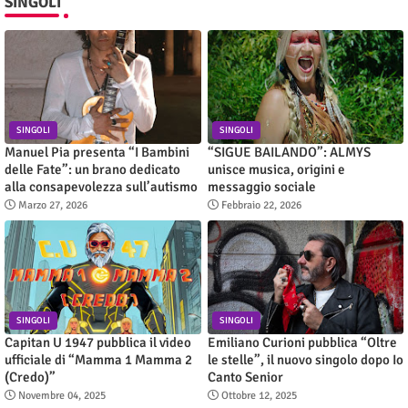
SINGOLI
SINGOLI
SINGOLI
Manuel Pia presenta “I Bambini
“SIGUE BAILANDO”: ALMYS
delle Fate”: un brano dedicato
unisce musica, origini e
alla consapevolezza sull’autismo
messaggio sociale
Marzo 27, 2026
Febbraio 22, 2026
SINGOLI
SINGOLI
Capitan U 1947 pubblica il video
Emiliano Curioni pubblica “Oltre
ufficiale di “Mamma 1 Mamma 2
le stelle”, il nuovo singolo dopo Io
(Credo)”
Canto Senior
Novembre 04, 2025
Ottobre 12, 2025