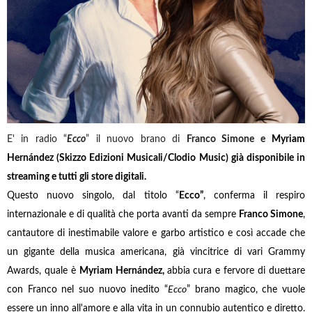
E' in radio “
Ecco
” il nuovo brano di
Franco Simone e
Myriam
Hernández
(Skizzo Edizioni Musicali/Clodio Music) già disponibile in
streaming e tutti gli store digitali.
Questo nuovo singolo, dal titolo “
Ecco”
, conferma il respiro
internazionale e di qualità che porta avanti da sempre
Franco Simone
,
cantautore di inestimabile valore e garbo artistico e così accade che
un gigante della musica americana, già vincitrice di vari Grammy
Awards, quale è
Myriam Hernández,
abbia cura e fervore di duettare
con Franco nel suo nuovo inedito “
Ecco
” brano magico, che vuole
essere un inno all'amore e alla vita in un connubio autentico e diretto.