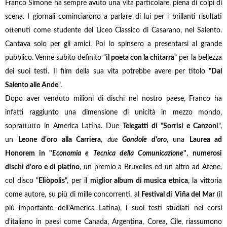
Franco Simone ha sempre avuto una vita particolare, piena di colpi di
scena. I giornali cominciarono a parlare di lui per i brillanti risultati
ottenuti come studente del Liceo Classico di Casarano, nel Salento.
Cantava solo per gli amici. Poi lo spinsero a presentarsi al grande
pubblico. Venne subito definito "
il poeta con la chitarra
" per la bellezza
dei suoi testi. Il film della sua vita potrebbe avere per titolo "
Dal
Salento alle Ande
".
Dopo aver venduto milioni di dischi nel nostro paese, Franco ha
infatti raggiunto una dimensione di unicità in mezzo mondo,
soprattutto in America Latina. Due
Telegatti di
"
Sorrisi e Canzoni
",
un
Leone d'oro alla Carriera
,
due
Gondole d'oro
, una
Laurea ad
Honorem in "
Economia e Tecnica della Comunicazione
"
,
numerosi
dischi d'oro e di platino
, un premio a Bruxelles ed un altro ad Atene,
col disco "
Eliòpolis
", per il
miglior album di musica etnica
, la vittoria
come autore, su più di mille concorrenti, al
Festival di
Viña del Mar
(il
più importante dell'America Latina), i suoi testi studiati nei corsi
d'italiano in paesi come Canada, Argentina, Corea, Cile, riassumono