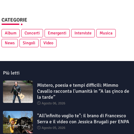
CATEGORIE
Album
Concerti
Emergenti
Interviste
Musica
News
Singoli
Video
Più letti
Mistero, poesia e tempi difficili: Mimmo
Cavallo racconta l'umanità in “A las çinco de
la tarde”
Agosto 06, 2026
"All'infinito voglio te": il brano di Francesco
Serra e il video con Jessica Brugali per ENPA
Agosto 05, 2026