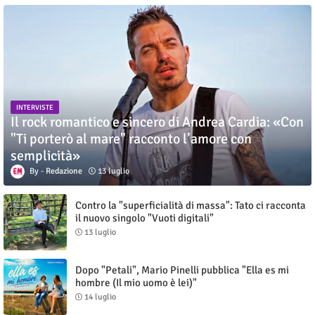
INTERVISTE
Il rock romantico e sincero di Andrea Cardia: «Con
"Ti porterò al mare" racconto l’amore con
semplicità»
Redazione
13 luglio
Contro la "superficialità di massa": Tato ci racconta
il nuovo singolo "Vuoti digitali"
13 luglio
Dopo "Petali", Mario Pinelli pubblica "Ella es mi
hombre (Il mio uomo è lei)"
14 luglio