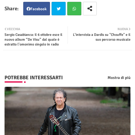
Facebook
Twit
Wha
VECCHIA
NUOVA
Sergio Casabianca: il 6 ottobre esce il
L'intervista a Dardis su "Chouffe" e il
ter
tsap
nuovo album “De Visu” dal quale è
suo percorso musicale
estratto l'omonimo singolo in radio
p
POTREBBE INTERESSARTI
Mostra di più