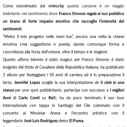
Come sottolineato dal
videoclip
questa canzone è un viaggio
inebriante nel sentimento dove
Franco Simone regala al suo pubblico
un brano di forte impatto emotivo che raccoglie l'intensità dei
sentimenti
.
“Metto il mio progetto nelle mani tue”, ancora una volta la chiave
emotiva crea suggestione e poesia, dando comunque forma e
concretezza alla forza dell'unione, oltre il tempo e le stagioni.
Questo ultimo biennio è stato magico per Franco Simone: è stato
insignito del titolo di Cavaliere della Repubblica Italiana; ha pubblicato
2 album per festeggiare i 50 anni di carriera ed è in preparazione il
terzo.
Jennifer Lopez
sceglie la sua interpretazione de
Il cielo in una
stanza
per uno spot pubblicitario; partecipa con successo a
I migliori
Anni
di
Carlo Conti
su
Rai1
; ha da poco terminato il suo tour
internazionale con tappa in Santiago del Cile culminato con il
concerto al Movistar Arena e l'incontro artistico con il
leggendario
José Luis Rodrìguez
detto
El Puma
.