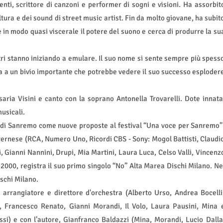
enti, scrittore di canzoni e performer di sogni e visioni. Ha assorbit
tura e dei sound di street music artist. Fin da molto giovane, ha subit
 in modo quasi viscerale il potere del suono e cerca di produrre la su
altri stanno iniziando a emulare. Il suo nome si sente sempre più spess
ova a un bivio importante che potrebbe vedere il suo successo esploder
aria Visini e canto con la soprano Antonella Trovarelli. Dote innata
musicali.
n di Sanremo come nuove proposte al festival “Una voce per Sanremo”
vernese (RCA, Numero Uno, Ricordi CBS - Sony: Mogol Battisti, Claudi
 Gianni Nannini, Drupi, Mia Martini, Laura Luca, Celso Valli, Vincenz
 2000, registra il suo primo singolo “No” Alta Marea Dischi Milano. Ne
schi Milano.
 arrangiatore e direttore d'orchestra (Alberto Urso, Andrea Bocelli
lo, Francesco Renato, Gianni Morandi, Il Volo, Laura Pausini, Mina 
si) e con l’autore, Gianfranco Baldazzi (Mina, Morandi, Lucio Dalla