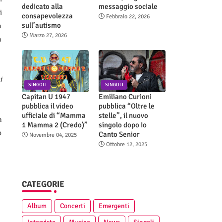
dedicato alla
messaggio sociale
i
consapevolezza
Febbraio 22, 2026
sull’autismo
a
Marzo 27, 2026
a
i
SINGOLI
SINGOLI
Capitan U 1947
Emiliano Curioni
pubblica il video
pubblica “Oltre le
ufficiale di “Mamma
stelle”, il nuovo
a
1 Mamma 2 (Credo)”
singolo dopo Io
p
Canto Senior
Novembre 04, 2025
Ottobre 12, 2025
CATEGORIE
Album
Concerti
Emergenti