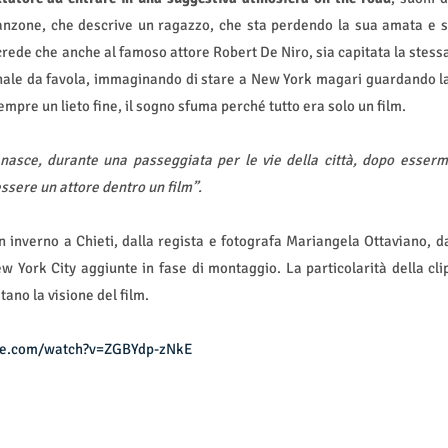
anzone, che descrive un ragazzo, che sta perdendo la sua amata e s
 crede che anche al famoso attore Robert De Niro, sia capitata la stess
inale da favola, immaginando di stare a New York magari guardando l
empre un lieto fine, il sogno sfuma perché tutto era solo un film.
 nasce, durante una passeggiata per le vie della città, dopo esserm
ssere un attore dentro un film”.
in inverno a Chieti, dalla regista e fotografa Mariangela Ottaviano, d
 York City aggiunte in fase di montaggio. La particolarità della cli
ano la visione del film.
be.com/watch?v=ZGBYdp-zNkE