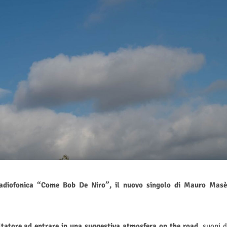
radiofonica “Come Bob De Niro”, il nuovo singolo di Mauro Masè
tatore ad entrare in una suggestiva atmosfera on the road
, suoni d