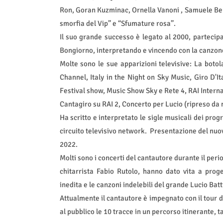
Ron, Goran Kuzminac, Ornella Vanoni , Samuele Bersa
smorfia del Vip” e “Sfumature rosa”.
Il suo grande successo è legato al 2000, partecip
Bongiorno, interpretando e vincendo con la canzone 
Molte sono le sue apparizioni televisive: La boto
Channel, Italy in the Night on Sky Music, Giro D'I
Festival show, Music Show Sky e Rete 4, RAI Interna
Cantagiro su RAI 2, Concerto per Lucio (ripreso da m
Ha scritto e interpretato le sigle musicali dei prog
circuito televisivo network.
Presentazione del nuov
2022.
Molti sono i concerti del cantautore durante il per
chitarrista Fabio Rutolo, hanno dato vita a proge
inedita e le canzoni indelebili del grande Lucio Batti
Attualmente il cantautore è impegnato con il tour d
al pubblico le 10 tracce in un percorso itinerante, 