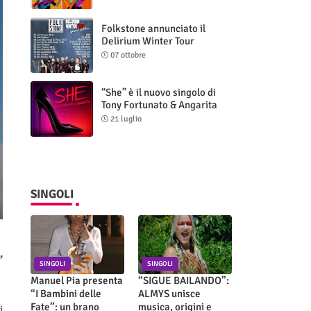
Folkstone annunciato il
Delirium Winter Tour
(Special Edition)
07 ottobre
“She” è il nuovo singolo di
Tony Fortunato & Angarita
21 luglio
SINGOLI
,
SINGOLI
SINGOLI
Manuel Pia presenta
“SIGUE BAILANDO”:
“I Bambini delle
ALMYS unisce
Fate”: un brano
musica, origini e
i