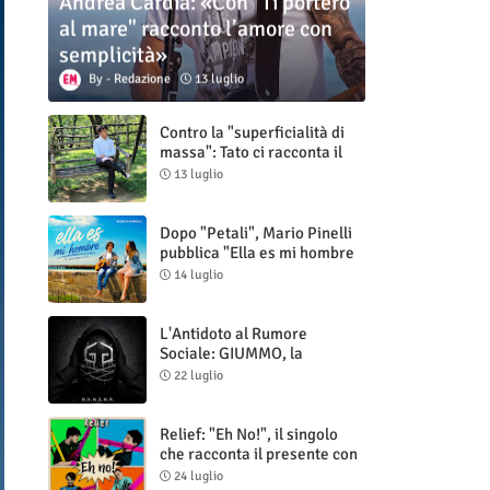
Andrea Cardia: «Con "Ti porterò
al mare" racconto l’amore con
semplicità»
Redazione
13 luglio
Contro la "superficialità di
massa": Tato ci racconta il
nuovo singolo "Vuoti digitali"
13 luglio
Dopo "Petali", Mario Pinelli
pubblica "Ella es mi hombre
(Il mio uomo è lei)"
14 luglio
L'Antidoto al Rumore
Sociale: GIUMMO, la
Maschera e la Cruda Verità
22 luglio
di "N.V.N.S.N.P."
Relief: "Eh No!", il singolo
che racconta il presente con
ironia e autenticità
24 luglio