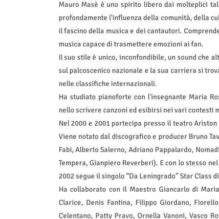
Mauro Masè è uno spirito libero dai molteplici tal
profondamente l'influenza della comunità, della cul
il fascino della musica e dei cantautori. Comprende
musica capace di trasmettere emozioni ai fan.
Il suo stile è unico, inconfondibile, un sound che 
sul palcoscenico nazionale e la sua carriera si tr
nelle classifiche internazionali.
Ha studiato pianoforte con l'insegnante Maria Ros
nello scrivere canzoni ed esibirsi nei vari contesti 
Nel 2000 e 2001 partecipa presso il teatro Aristo
Viene notato dal discografico e producer Bruno Ta
Fabi, Alberto Salerno, Adriano Pappalardo, Nomadi,
Tempera, Gianpiero Reverberi). E con lo stesso nel
2002 segue il singolo “Da Leningrado” Star Class di
Ha collaborato con il Maestro Giancarlo di Maria
Clarice, Denis Fantina, Filippo Giordano, Fiorel
Celentano, Patty Pravo, Ornella Vanoni, Vasco Ros