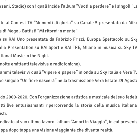
ni, Stadio) con i quali incide l'album “Vuoti a perdere” e i singoli “L
ato al Contest TV “Momenti di gloria” su Canale 5 presentato da Mik
di Mogol- Battisti “Mi ritorni in mente”.
la su RAI Uno presentata da Fabrizio Frizzi, Europa Spettacolo su Sk
talia Presentation su RAI Sport e RAI TRE, Milano in musica su Sky TV
tional Music in the Night.
olte emittenti televisive e radiofoniche).
rammi televisivi quali “Vipere e papere” in onda su Sky Italia e Vera T
o singolo “Un fiore nascerà” nella trasmissione Vera Estate 29 Agost
iodo 2000-2020. Con l'organizzazione artistica e musicale del suo fedel
tti live entusiasmanti ripercorrendo la storia della musica italiana
sti.
edicato al suo ultimo lavoro l'album “Amori in Viaggio”, in cui present
tappa dopo tappa una visione viaggiante che diventa realtà.