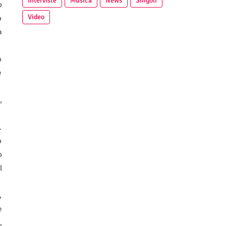
Interviste
Musica
News
Singoli
o
Video
o
a
o
e
,
.
o
o
l
,
e
,