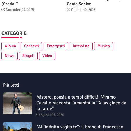
(Credo)”
Canto Senior
Novembre 04, 2025
Ottobre 12, 2025
CATEGORIE
Album
Concerti
Emergenti
Interviste
Musica
News
Singoli
Video
Più letti
Mistero, poesia e tempi difficili: Mimmo
Cavallo racconta l'umanità in “A las çinco de
la tarde”
Agosto 06, 2026
"All'infinito voglio te": il brano di Francesco