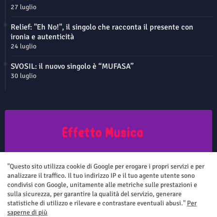
27 luglio
Relief: "Eh No!", il singolo che racconta il presente con
ironia e autenticità
24 luglio
SVOSIL: il nuovo singolo è “MUFASA”
30 luglio
Questo sito non rappresenta una testata giornalistica in quanto viene
aggiornato senza nessuna periodicità. Non può pertanto considerarsi
"Questo sito utilizza cookie di Google per erogare i propri servizi e per
un prodotto editoriale ai sensi della legge n.62 del 7.03.2001
analizzare il traffico. Il tuo indirizzo IP e il tuo agente utente sono
condivisi con Google, unitamente alle metriche sulle prestazioni e
sulla sicurezza, per garantire la qualità del servizio, generare
statistiche di utilizzo e rilevare e contrastare eventuali abusi."
Per
saperne di più
Home
Chi siamo
Contatti
Privacy Policy