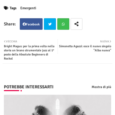
Tags
Emergenti
Facebook
Twit
Wha
VECCHIA
NUOVA
Bright Magus: per la prima volta nella
Simonetta Agazzi: esce il nuovo singolo
ter
tsap
storia un brano strumentale jazz al 1°
"Alba nuova"
posto della Absolute Beginners di
Rockol
p
POTREBBE INTERESSARTI
Mostra di più