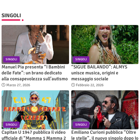
SINGOLI
SINGOLI
SINGOLI
Manuel Pia presenta “I Bambini
“SIGUE BAILANDO”: ALMYS
delle Fate”: un brano dedicato
unisce musica, origini e
alla consapevolezza sull’autismo
messaggio sociale
Marzo 27, 2026
Febbraio 22, 2026
SINGOLI
SINGOLI
Capitan U 1947 pubblica il video
Emiliano Curioni pubblica “Oltre
ufficiale di “Mamma 1 Mamma 2
le stelle”, il nuovo singolo dopo Io