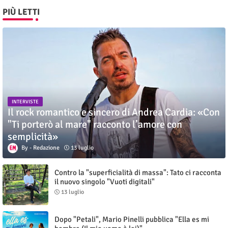
PIÙ LETTI
INTERVISTE
Il rock romantico e sincero di Andrea Cardia: «Con
"Ti porterò al mare" racconto l’amore con
semplicità»
Redazione
13 luglio
Contro la "superficialità di massa": Tato ci racconta
il nuovo singolo "Vuoti digitali"
13 luglio
Dopo "Petali", Mario Pinelli pubblica "Ella es mi