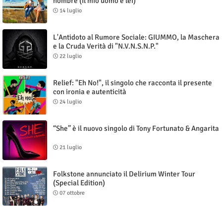
hombre (Il mio uomo è lei)"
14 luglio
L'Antidoto al Rumore Sociale: GIUMMO, la Maschera
e la Cruda Verità di "N.V.N.S.N.P."
22 luglio
Relief: "Eh No!", il singolo che racconta il presente
con ironia e autenticità
24 luglio
“She” è il nuovo singolo di Tony Fortunato & Angarita
21 luglio
Folkstone annunciato il Delirium Winter Tour
(Special Edition)
07 ottobre