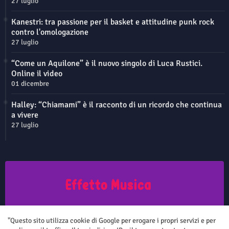
27 luglio
Kanestri: tra passione per il basket e attitudine punk rock
contro l'omologazione
27 luglio
“Come un Aquilone” è il nuovo singolo di Luca Rustici.
Online il video
01 dicembre
Halley: “Chiamami” è il racconto di un ricordo che continua
a vivere
27 luglio
Questo sito non rappresenta una testata giornalistica in quanto viene
aggiornato senza nessuna periodicità. Non può pertanto considerarsi
"Questo sito utilizza cookie di Google per erogare i propri servizi e per
un prodotto editoriale ai sensi della legge n.62 del 7.03.2001