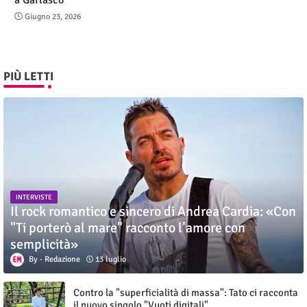
Giugno 23, 2026
PIÙ LETTI
INTERVISTE
Il rock romantico e sincero di Andrea Cardia: «Con
"Ti porterò al mare" racconto l’amore con
semplicità»
Redazione
13 luglio
Contro la "superficialità di massa": Tato ci racconta
il nuovo singolo "Vuoti digitali"