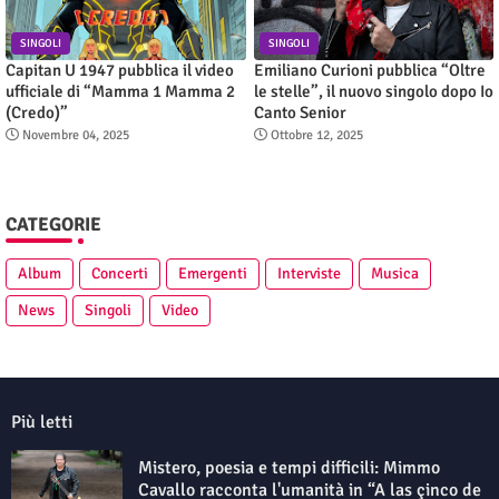
SINGOLI
SINGOLI
Capitan U 1947 pubblica il video
Emiliano Curioni pubblica “Oltre
ufficiale di “Mamma 1 Mamma 2
le stelle”, il nuovo singolo dopo Io
(Credo)”
Canto Senior
Novembre 04, 2025
Ottobre 12, 2025
CATEGORIE
Album
Concerti
Emergenti
Interviste
Musica
News
Singoli
Video
Più letti
Mistero, poesia e tempi difficili: Mimmo
Cavallo racconta l'umanità in “A las çinco de