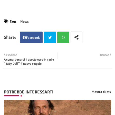
Tags
News
Facebook
Twit
Wha
VECCHIA
NUOVA
Anyma: venerdì 4 agosto esce in radio
ter
tsap
“Baby Doll” il nuovo singolo
p
POTREBBE INTERESSARTI
Mostra di più