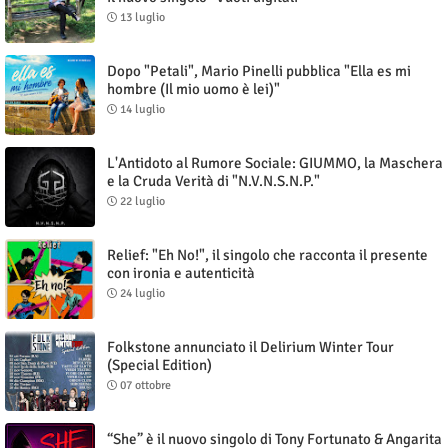
13 luglio
Dopo "Petali", Mario Pinelli pubblica "Ella es mi
hombre (Il mio uomo è lei)"
14 luglio
L'Antidoto al Rumore Sociale: GIUMMO, la Maschera
e la Cruda Verità di "N.V.N.S.N.P."
22 luglio
Relief: "Eh No!", il singolo che racconta il presente
con ironia e autenticità
24 luglio
Folkstone annunciato il Delirium Winter Tour
(Special Edition)
07 ottobre
“She” è il nuovo singolo di Tony Fortunato & Angarita