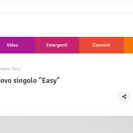
Video
Emergenti
Concerti
singolo "Easy"
nuovo singolo "Easy"