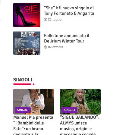
“She” è il nuovo singolo di
Tony Fortunato & Angarita
,
21 luglio
Folkstone annunciato il
Delirium Winter Tour
(Special Edition)
07 ottobre
SINGOLI
SINGOLI
SINGOLI
Manuel Pia presenta
“SIGUE BAILANDO”:
“I Bambini delle
ALMYS unisce
Fate”: un brano
musica, origini e
dedicato alla
messaggio sociale