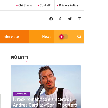
Chi Siamo
Contatti
Privacy Policy
Interviste
News
PIÙ LETTI
INTERVISTE
Il rock romantico e sincero di
Andrea Cardia: «Con "Ti porterò