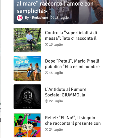
al mare" racconto l’amore con
semplicità»
Redazione
13 luglio
Contro la "superficialità di
massa": Tato ci racconta il
nuovo singolo "Vuoti digitali"
13 luglio
Dopo "Petali", Mario Pinelli
pubblica "Ella es mi hombre
(Il mio uomo è lei)"
14 luglio
L'Antidoto al Rumore
Sociale: GIUMMO, la
Maschera e la Cruda Verità
22 luglio
di "N.V.N.S.N.P."
Relief: "Eh No!", il singolo
che racconta il presente con
ironia e autenticità
24 luglio