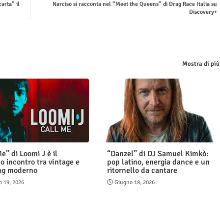
arta” il
Narciso si racconta nel “Meet the Queens” di Drag Race Italia su
Discovery+
Mostra di più
e” di Loomi J è il
“Danzel” di DJ Samuel Kimkò:
o incontro tra vintage e
pop latino, energia dance e un
ng moderno
ritornello da cantare
 19, 2026
Giugno 18, 2026