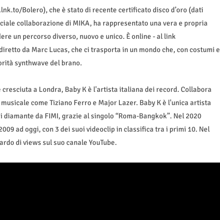
.to/Bolero), che è stato di recente certificato disco d’oro (dati
speciale collaborazione di MIKA, ha rappresentato una vera e propria
ere un percorso diverso, nuovo e unico. È online - al link
diretto da Marc Lucas, che ci trasporta in un mondo che, con costumi e
norità synthwave del brano.
cresciuta a Londra, Baby K è l'artista italiana dei record. Collabora
a musicale come Tiziano Ferro e Major Lazer. Baby K è l'unica artista
o di diamante da FIMI, grazie al singolo “Roma-Bangkok”. Nel 2020
2009 ad oggi, con 3 dei suoi videoclip in classifica tra i primi 10. Nel
liardo di views sul suo canale YouTube.