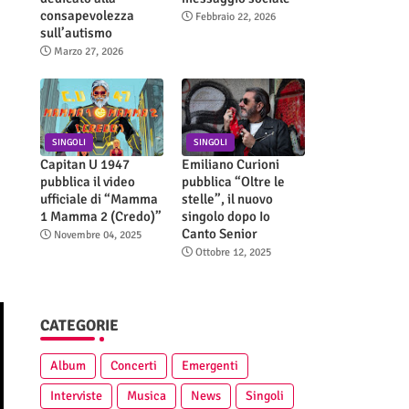
consapevolezza
Febbraio 22, 2026
sull’autismo
Marzo 27, 2026
SINGOLI
SINGOLI
Capitan U 1947
Emiliano Curioni
pubblica il video
pubblica “Oltre le
ufficiale di “Mamma
stelle”, il nuovo
1 Mamma 2 (Credo)”
singolo dopo Io
Canto Senior
Novembre 04, 2025
Ottobre 12, 2025
CATEGORIE
Album
Concerti
Emergenti
Interviste
Musica
News
Singoli