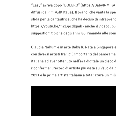
“Easy” arriva dopo “BOLERO” (https://BabyK-MIKA.lnk
diffusi da Fimi/GfK Italia). Il brano, che vanta la 
sfida per la cantautrice, che ha deciso di intraprend
https://youtu.be/m2l3pcdlqmk - anche il videoclip, 
suggestioni tipiche degli anni ‘80, rimanda alle so
Claudia Nahum è in arte Baby K. Nata a Singapore e 
con diversi artisti tra i più importanti del panoram
italiana ad aver ottenuto nell’era digitale un disc
riconferma il record di artista più vista su Vevo dal 
2021 è la prima artista italiana a totalizzare un mi