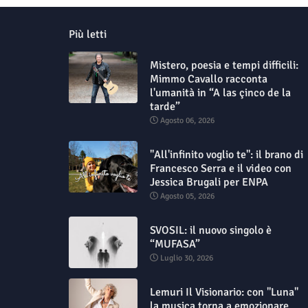
Più letti
Mistero, poesia e tempi difficili:
Mimmo Cavallo racconta
l'umanità in “A las çinco de la
tarde”
Agosto 06, 2026
"All'infinito voglio te": il brano di
Francesco Serra e il video con
Jessica Brugali per ENPA
Agosto 05, 2026
SVOSIL: il nuovo singolo è
“MUFASA”
Luglio 30, 2026
Lemuri Il Visionario: con "Luna"
la musica torna a emozionare