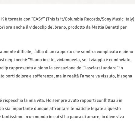
K è tornata con “EASY” (This is it/Columbia Records/Sony Music Italy)
uori ora anche il videoclip del brano, prodotto da Mattia Benetti per
almente difficile, l’alba di un rapporto che sembra complicato e pieno
si negli occhi: “Siamo io e te, viviamocela, se il viaggio è cominciato,
clip rappresenta a pieno la sensazione del “lasciarsi andare” in
o porti dolore e sofferenza, ma in realtà l’amore va vissuto, bisogna
 rispecchia la mia vita. Ho sempre avuto rapporti conflittuali in
edo sia importante dunque affrontare tematiche legate a questo
 tantissimo. In un mondo in cui si ha paura di amare, io dico: viva