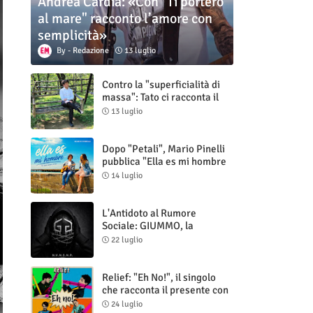
Andrea Cardia: «Con "Ti porterò
al mare" racconto l’amore con
semplicità»
Redazione
13 luglio
Contro la "superficialità di
massa": Tato ci racconta il
nuovo singolo "Vuoti digitali"
13 luglio
Dopo "Petali", Mario Pinelli
pubblica "Ella es mi hombre
(Il mio uomo è lei)"
14 luglio
L'Antidoto al Rumore
Sociale: GIUMMO, la
Maschera e la Cruda Verità
22 luglio
di "N.V.N.S.N.P."
Relief: "Eh No!", il singolo
che racconta il presente con
ironia e autenticità
24 luglio