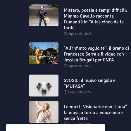
Mistero, poesia e tempi difficili:
Mimmo Cavallo racconta
l'umanità in “A las çinco de la
tarde”
Agosto 06, 2026
"All'infinito voglio te": il brano di
Francesco Serra e il video con
Jessica Brugali per ENPA
Agosto 05, 2026
SVOSIL: il nuovo singolo è
“MUFASA”
Luglio 30, 2026
Lemuri Il Visionario: con "Luna"
la musica torna a emozionare
senza fretta
Luglio 29, 2026