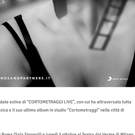
 date estive di “CORTOMETRAGGI LIVE”, con cui ha attraversato tutta
sica e il suo ultimo album in studio “Cortometraggi” nelle città di
i Roma (Sala Sinopoli) e lunedì 3 ottobre al Teatro dal Verme di Milano.