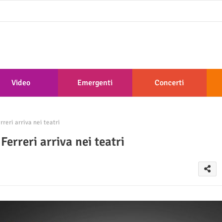
Video
Emergenti
Concerti
reri arriva nei teatri
erreri arriva nei teatri