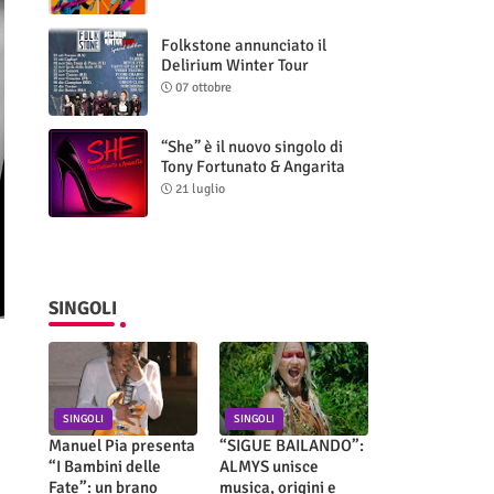
Folkstone annunciato il
Delirium Winter Tour
(Special Edition)
07 ottobre
“She” è il nuovo singolo di
Tony Fortunato & Angarita
21 luglio
SINGOLI
SINGOLI
SINGOLI
Manuel Pia presenta
“SIGUE BAILANDO”:
“I Bambini delle
ALMYS unisce
Fate”: un brano
musica, origini e