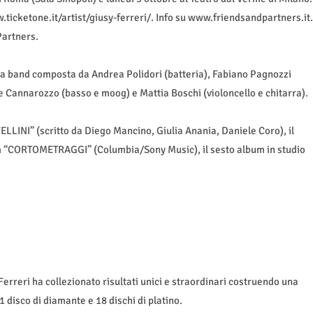
ww.ticketone.it/artist/giusy-ferreri/. Info su www.friendsandpartners.it.
Partners.
ua band composta da Andrea Polidori (batteria), Fabiano Pagnozzi
le Cannarozzo (basso e moog) e Mattia Boschi (violoncello e chitarra).
LLINI” (scritto da Diego Mancino, Giulia Anania, Daniele Coro), il
um “CORTOMETRAGGI” (Columbia/Sony Music), il sesto album in studio
erreri ha collezionato risultati unici e straordinari costruendo una
1 disco di diamante e 18 dischi di platino.