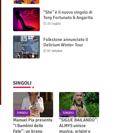
“She” è il nuovo singolo di
Tony Fortunato & Angarita
21 luglio
Folkstone annunciato il
Delirium Winter Tour
(Special Edition)
07 ottobre
SINGOLI
SINGOLI
SINGOLI
Manuel Pia presenta
“SIGUE BAILANDO”:
“I Bambini delle
ALMYS unisce
Fate”: un brano
musica, origini e