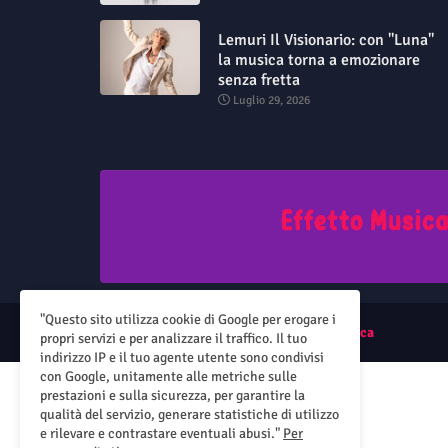
Lemuri Il Visionario: con "Luna"
la musica torna a emozionare
senza fretta
Luglio 29, 2026
"Questo sito utilizza cookie di Google per erogare i
All Right Reserved Copyright ©
Effetto Musica
propri servizi e per analizzare il traffico. Il tuo
indirizzo IP e il tuo agente utente sono condivisi
con Google, unitamente alle metriche sulle
prestazioni e sulla sicurezza, per garantire la
qualità del servizio, generare statistiche di utilizzo
e rilevare e contrastare eventuali abusi."
Per