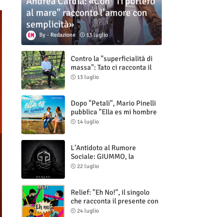
Andrea Cardia: «Con "Ti porterò
al mare" racconto l’amore con
semplicità»
Redazione
13 luglio
Contro la "superficialità di
massa": Tato ci racconta il
nuovo singolo "Vuoti digitali"
13 luglio
Dopo "Petali", Mario Pinelli
pubblica "Ella es mi hombre
(Il mio uomo è lei)"
14 luglio
L'Antidoto al Rumore
Sociale: GIUMMO, la
Maschera e la Cruda Verità
22 luglio
di "N.V.N.S.N.P."
Relief: "Eh No!", il singolo
che racconta il presente con
ironia e autenticità
24 luglio