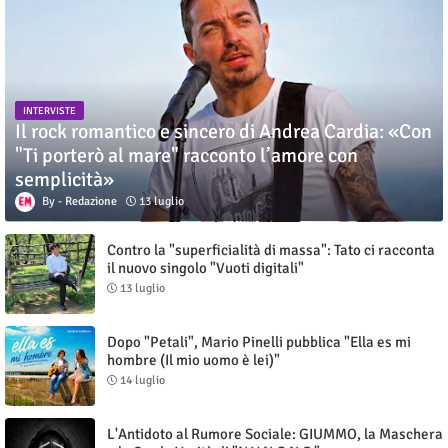
INTERVISTE
Il rock romantico e sincero di Andrea Cardia: «Con
"Ti porterò al mare" racconto l’amore con
semplicità»
Redazione
13 luglio
Contro la "superficialità di massa": Tato ci racconta
il nuovo singolo "Vuoti digitali"
13 luglio
Dopo "Petali", Mario Pinelli pubblica "Ella es mi
hombre (Il mio uomo è lei)"
14 luglio
L'Antidoto al Rumore Sociale: GIUMMO, la Maschera