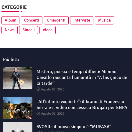
CATEGORIE
Album
Concerti
Emergenti
Interviste
Musica
News
Singoli
Video
Più letti
Mistero, poesia e tempi difficili: Mimmo
Cavallo racconta l'umanità in “A las çinco de
la tarde”
Agosto 06, 2026
"All'infinito voglio te": il brano di Francesco
Serra e il video con Jessica Brugali per ENPA
Agosto 05, 2026
SVOSIL: il nuovo singolo è “MUFASA”