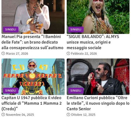
SINGOLI
SINGOLI
Manuel Pia presenta “I Bambini
“SIGUE BAILANDO”: ALMYS
delle Fate”: un brano dedicato
unisce musica, origini e
alla consapevolezza sull’autismo
messaggio sociale
Marzo 27, 2026
Febbraio 22, 2026
SINGOLI
SINGOLI
Capitan U 1947 pubblica il video
Emiliano Curioni pubblica “Oltre
ufficiale di “Mamma 1 Mamma 2
le stelle”, il nuovo singolo dopo Io
(Credo)”
Canto Senior
Novembre 04, 2025
Ottobre 12, 2025