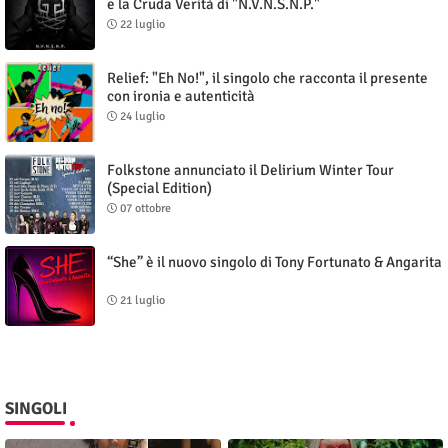
e la Cruda Verità di "N.V.N.S.N.P."
22 luglio
Relief: "Eh No!", il singolo che racconta il presente
con ironia e autenticità
24 luglio
Folkstone annunciato il Delirium Winter Tour
(Special Edition)
07 ottobre
“She” è il nuovo singolo di Tony Fortunato & Angarita
21 luglio
SINGOLI