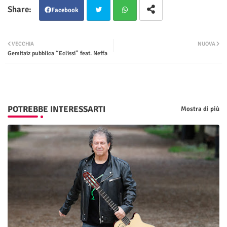
Facebook
Twit
Wha
VECCHIA
NUOVA
Gemitaiz pubblica “Eclissi” feat. Neffa
ter
tsap
p
POTREBBE INTERESSARTI
Mostra di più