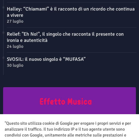
Halley: “Chiamami” è il racconto di un ricordo che continua
a vivere
27 luglio
Relief: "Eh No!", il singolo che racconta il presente con
ironia e autenticità
24 luglio
SVOSIL: il nuovo singolo è “MUFASA”
30 luglio
Questo sito non rappresenta una testata giornalistica in quanto viene
aggiornato senza nessuna periodicità. Non può pertanto considerarsi
"Questo sito utilizza cookie di Google per erogare i propri servizi e per
un prodotto editoriale ai sensi della legge n.62 del 7.03.2001
analizzare il traffico. Il tuo indirizzo IP e il tuo agente utente sono
condivisi con Google, unitamente alle metriche sulle prestazioni e