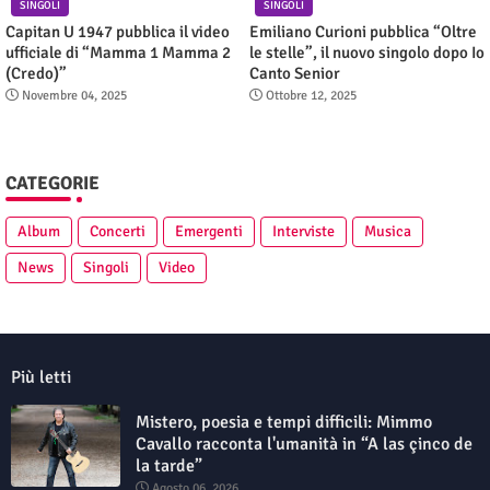
SINGOLI
SINGOLI
Capitan U 1947 pubblica il video
Emiliano Curioni pubblica “Oltre
ufficiale di “Mamma 1 Mamma 2
le stelle”, il nuovo singolo dopo Io
(Credo)”
Canto Senior
Novembre 04, 2025
Ottobre 12, 2025
CATEGORIE
Album
Concerti
Emergenti
Interviste
Musica
News
Singoli
Video
Più letti
Mistero, poesia e tempi difficili: Mimmo
Cavallo racconta l'umanità in “A las çinco de
la tarde”
Agosto 06, 2026