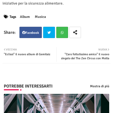
iniziative per la sicurezza alimentare.
Tags
Album
Musica
Facebook
Twit
Wha
VECCHIA
NUOVA
"Eclissi" il nuovo album di Gemitaiz
"Caro fottutissimo amico" il nuovo
ter
tsap
singolo dei The Zen Circus con Motta
p
POTREBBE INTERESSARTI
Mostra di più