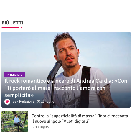
PIÙ LETTI
INTERVISTE
Il rock romantico e sincero di Andrea Cardia: «Con
"Ti porterò al mare" racconto l’amore con
semplicità»
Redazione
13 luglio
Contro la "superficialità di massa": Tato ci racconta
il nuovo singolo "Vuoti digitali"
13 luglio