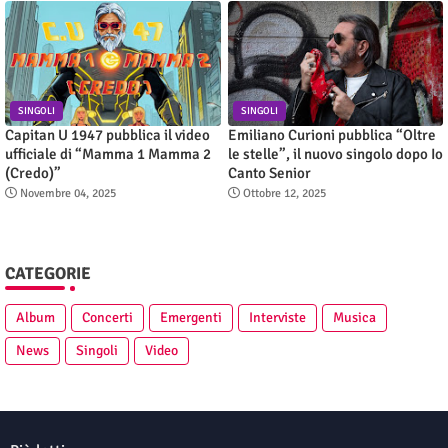
SINGOLI
SINGOLI
Capitan U 1947 pubblica il video
Emiliano Curioni pubblica “Oltre
ufficiale di “Mamma 1 Mamma 2
le stelle”, il nuovo singolo dopo Io
(Credo)”
Canto Senior
Novembre 04, 2025
Ottobre 12, 2025
CATEGORIE
Album
Concerti
Emergenti
Interviste
Musica
News
Singoli
Video