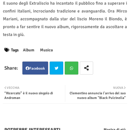
Il suono degli Extraliscio ha incantato il pubblico fino a superare i
confini italiani, incrociando tradizione e avanguardia. Ora Mirco
Mariani, accompagnato dalla star del liscio Moreno il Biondo, è
pronto a far sentire il nuovo album, rigorosamente da ascoltare a
testa in giù.
Tags
Album
Musica
Facebook
Twit
Wha
VECCHIA
NUOVA
“Ricercato” è il nuovo singolo di
Clementino annuncia l'arrivo del suo
ter
tsap
Androman
nuovo album "Black Pulcinella"
p
POTREBBE INTERESSARTI
Mostra di più