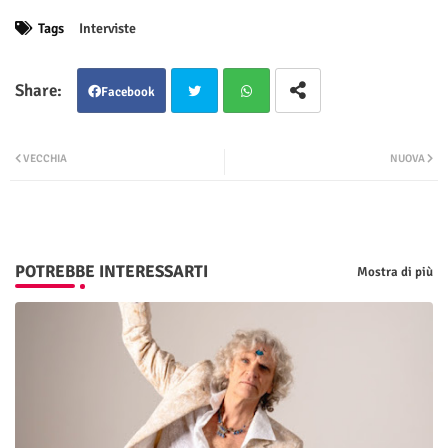
Tags
Interviste
Facebook
Twit
Wha
VECCHIA
NUOVA
ter
tsap
p
POTREBBE INTERESSARTI
Mostra di più