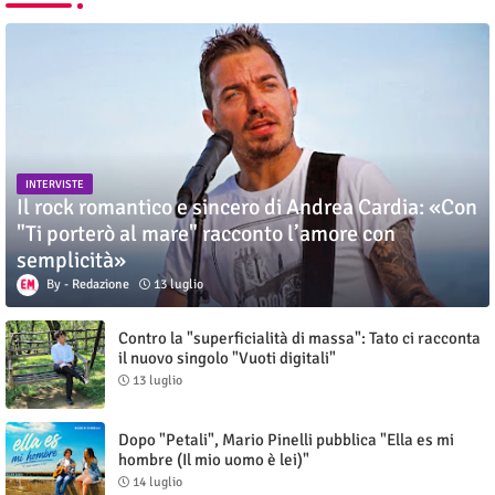
INTERVISTE
Il rock romantico e sincero di Andrea Cardia: «Con
"Ti porterò al mare" racconto l’amore con
semplicità»
Redazione
13 luglio
Contro la "superficialità di massa": Tato ci racconta
il nuovo singolo "Vuoti digitali"
13 luglio
Dopo "Petali", Mario Pinelli pubblica "Ella es mi
hombre (Il mio uomo è lei)"
14 luglio