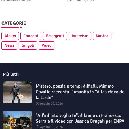
Novembre 04, 2025
Ottobre 12, 2025
CATEGORIE
Album
Concerti
Emergenti
Interviste
Musica
News
Singoli
Video
Più letti
Mistero, poesia e tempi difficili: Mimmo
Cavallo racconta l'umanità in “A las çinco de
la tarde”
Agosto 06, 2026
"All'infinito voglio te": il brano di Francesco
Serra e il video con Jessica Brugali per ENPA
Agosto 05, 2026