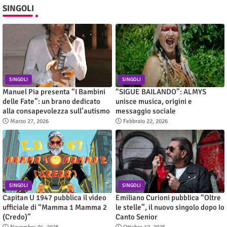
SINGOLI
SINGOLI
SINGOLI
Manuel Pia presenta “I Bambini
“SIGUE BAILANDO”: ALMYS
delle Fate”: un brano dedicato
unisce musica, origini e
alla consapevolezza sull’autismo
messaggio sociale
Marzo 27, 2026
Febbraio 22, 2026
SINGOLI
SINGOLI
Capitan U 1947 pubblica il video
Emiliano Curioni pubblica “Oltre
ufficiale di “Mamma 1 Mamma 2
le stelle”, il nuovo singolo dopo Io
(Credo)”
Canto Senior