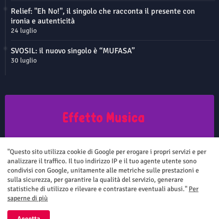
Relief: "Eh No!", il singolo che racconta il presente con
ironia e autenticità
24 luglio
SVOSIL: il nuovo singolo è “MUFASA”
30 luglio
Questo sito non rappresenta una testata giornalistica in quanto viene
aggiornato senza nessuna periodicità. Non può pertanto considerarsi
"Questo sito utilizza cookie di Google per erogare i propri servizi e per
un prodotto editoriale ai sensi della legge n.62 del 7.03.2001
analizzare il traffico. Il tuo indirizzo IP e il tuo agente utente sono
condivisi con Google, unitamente alle metriche sulle prestazioni e
sulla sicurezza, per garantire la qualità del servizio, generare
statistiche di utilizzo e rilevare e contrastare eventuali abusi."
Per
saperne di più
Home
Chi siamo
Contatti
Privacy Policy
Accetta